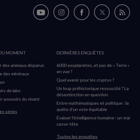
Nous
Nous
Nous
Nous
Flux
suivre
suivre
suivre
suivre
RSS
sur
sur
sur
sur
YouTube
Instagram
Facebook
Twitter
 DU MOMENT
DERNIÈRES ENQUÊTES
(nouvelle
(nouvelle
(nouvelle
(nouvelle
fenêtre)
fenêtre)
fenêtre)
fenêtre)
r des animaux disparus
6000 exoplanètes, et pas de « Terre »
en vue ?
ée des minéraux
Quel avenir pour les cryptos ?
ion
Un loup préhistorique ressuscité ? La
irs de labo
désextinction en question
r-pouvoirs du vivant
Entre mathématiques et politique : la
quête d’un vote équitable
es séries
Évaluer l’intelligence humaine : un vrai
casse-tête
Toutes les enquêtes