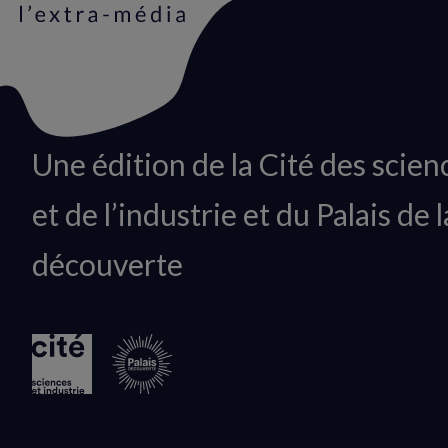
Animation
Une édition de la Cité des scien
du
et de l’industrie et du Palais de l
logo
découverte