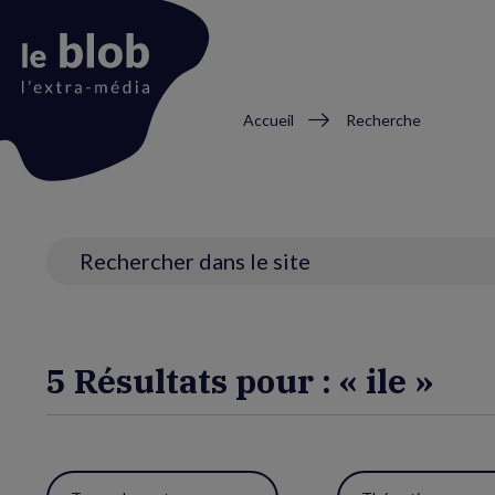
Fil
Accueil
Recherche
d'Ariane
Animation
du
logo
Recherche
5 Résultats pour : « ile »
Utiliser