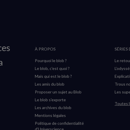
ces
À PROPOS
SÉRIES
a
Pourquoi le blob ?
Le retou
Le blob, c'est quoi ?
L’odyss
Mais qui est le blob ?
Explicat
Les amis du blob
Trous no
Proposer un sujet au Blob
Les supe
Le blob s'exporte
Toutes l
Les archives du blob
Mentions légales
Politique de confidentialité
d'Universcience