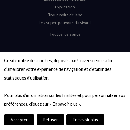
Explication
Trous noirs de labo
Les super-pouvoirs du vivant
Toutes les séries
DERNIÈRES ENQUÊTES
Ce site utilise des cookies, déposés par Universcience, afin 
6000 exoplanètes, et pas de « Terre »
en vue ?
d’améliorer votre expérience de navigation et d’établir des 
Quel avenir pour les cryptos ?
statistiques d’utilisation.

Un loup préhistorique ressuscité ? La
désextinction en question
Pour plus d’information sur les finalités et pour personnaliser vos 
Entre mathématiques et politique : la
quête d’un vote équitable
Évaluer l’intelligence humaine : un vrai
casse-tête
Accepter
Refuser
En savoir plus
Toutes les enquêtes