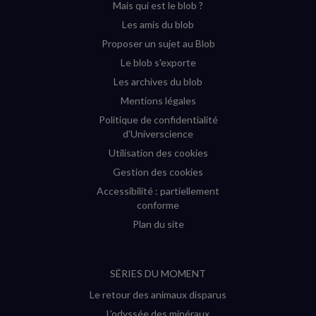
Mais qui est le blob ?
fenêtre)
fenêtre)
fenêtre)
fenêtre)
Les amis du blob
Proposer un sujet au Blob
Le blob s'exporte
Les archives du blob
Mentions légales
Politique de confidentialité
d'Universcience
Utilisation des cookies
Gestion des cookies
Accessibilité : partiellement
conforme
Plan du site
SÉRIES DU MOMENT
Le retour des animaux disparus
L’odyssée des minéraux