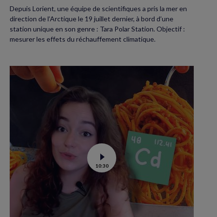
Depuis Lorient, une équipe de scientifiques a pris la mer en
direction de l’Arctique le 19 juillet dernier, à bord d’une
station unique en son genre : Tara Polar Station. Objectif :
mesurer les effets du réchauffement climatique.
Voir
10:30
la
vidéo
de
Contamination
au
cadmium :
ce
qu’il