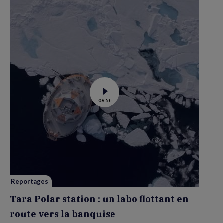
Voir
06:50
la
vidéo
de
Tara
Polar
station
:
un
labo
flottant
en
route
vers
Reportages
la
banquise
Tara Polar station : un labo flottant en
route vers la banquise