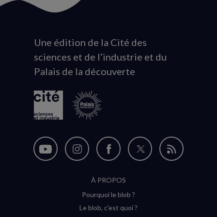
Une édition de la Cité des
Animation
sciences et de l’industrie et du
du
Palais de la découverte
logo
Nous
Nous
Nous
Nous
Flux
suivre
suivre
suivre
suivre
RSS
À PROPOS
sur
sur
sur
sur
Pourquoi le blob ?
YouTube
Instagram
Facebook
Twitter
Le blob, c'est quoi ?
(nouvelle
(nouvelle
(nouvelle
(nouvelle