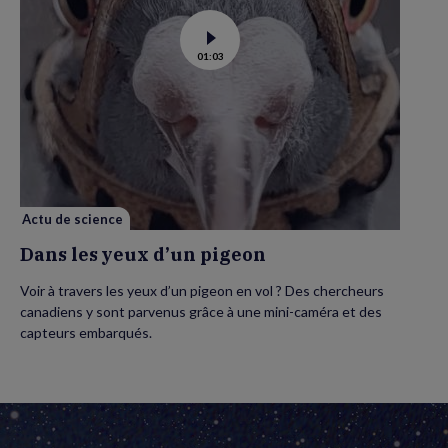
Voir
01:03
la
vidéo
de
Dans
les
yeux
d’un
pigeon
Actu de science
Dans les yeux d’un pigeon
Voir à travers les yeux d’un pigeon en vol ? Des chercheurs
canadiens y sont parvenus grâce à une mini-caméra et des
capteurs embarqués.