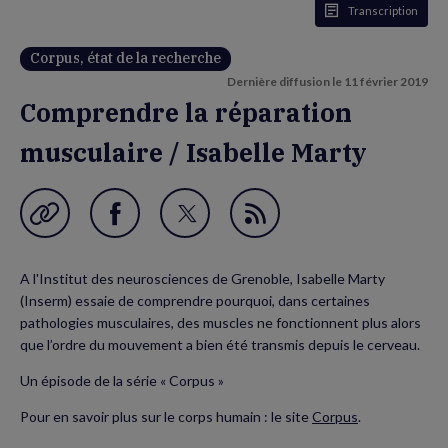
Transcription
Corpus, état de la recherche
Dernière diffusion le
11 février 2019
Comprendre la réparation
musculaire / Isabelle Marty
Garder en favori
Partager
Partager
Flux
sur
sur
RSS
A l'Institut des neurosciences de Grenoble, Isabelle Marty
Facebook
Twitter
(Inserm) essaie de comprendre pourquoi, dans certaines
(nouvelle
(nouvelle
pathologies musculaires, des muscles ne fonctionnent plus alors
que l’ordre du mouvement a bien été transmis depuis le cerveau.
fenêtre)
fenêtre)
Un épisode de la série « Corpus »
Pour en savoir plus sur le corps humain : le site
Corpus
.