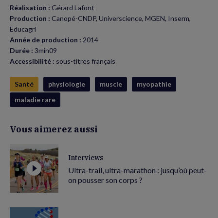
Réalisation :
Gérard Lafont
Production :
Canopé-CNDP, Universcience, MGEN, Inserm,
Educagri
Année de production :
2014
Durée :
3min09
Accessibilité :
sous-titres français
Santé
physiologie
muscle
myopathie
maladie rare
Vous aimerez aussi
Interviews
Ultra-trail, ultra-marathon : jusqu’où peut-
on pousser son corps ?