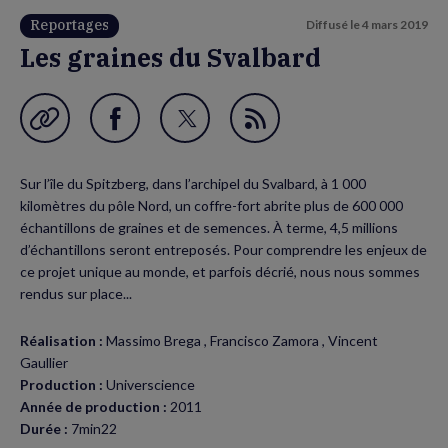
Reportages
Diffusé le
4 mars 2019
Les graines du Svalbard
Garder en favori
Partager
Partager
Flux
sur
sur
RSS
Sur l’île du Spitzberg, dans l’archipel du Svalbard, à 1 000
Facebook
Twitter
kilomètres du pôle Nord, un coffre-fort abrite plus de 600 000
(nouvelle
(nouvelle
échantillons de graines et de semences. À terme, 4,5 millions
d’échantillons seront entreposés. Pour comprendre les enjeux de
fenêtre)
fenêtre)
ce projet unique au monde, et parfois décrié, nous nous sommes
rendus sur place...
Réalisation :
Massimo Brega , Francisco Zamora , Vincent
Gaullier
Production :
Universcience
Année de production :
2011
Durée :
7min22