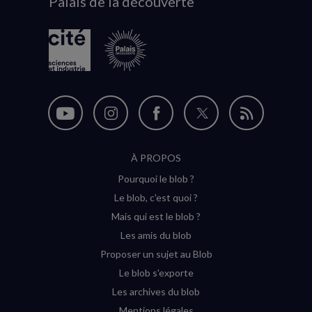
Palais de la découverte
logo
Nous
Nous
Nous
Nous
Flux
suivre
suivre
suivre
suivre
RSS
À PROPOS
sur
sur
sur
sur
Pourquoi le blob ?
YouTube
Instagram
Facebook
Twitter
Le blob, c'est quoi ?
(nouvelle
(nouvelle
(nouvelle
(nouvelle
Mais qui est le blob ?
fenêtre)
fenêtre)
fenêtre)
fenêtre)
Les amis du blob
Proposer un sujet au Blob
Le blob s'exporte
Les archives du blob
Mentions légales