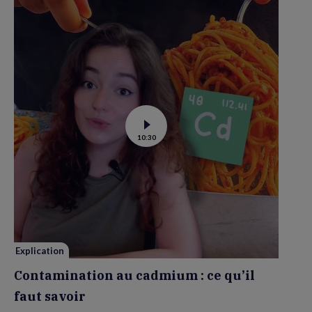
Voir
10:30
la
vidéo
de
Contamination
au
cadmium :
ce
qu’il
faut
savoir
Explication
Contamination au cadmium : ce qu’il
faut savoir