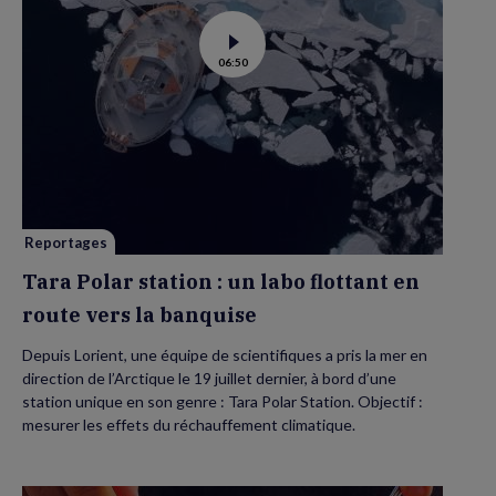
Voir
06:50
la
vidéo
de
Tara
Polar
station
:
un
labo
flottant
en
route
vers
Reportages
la
banquise
Tara Polar station : un labo flottant en
route vers la banquise
Depuis Lorient, une équipe de scientifiques a pris la mer en
direction de l’Arctique le 19 juillet dernier, à bord d’une
station unique en son genre : Tara Polar Station. Objectif :
mesurer les effets du réchauffement climatique.