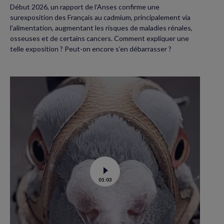
Début 2026, un rapport de l’Anses confirme une
surexposition des Français au cadmium, principalement via
l’alimentation, augmentant les risques de maladies rénales,
osseuses et de certains cancers. Comment expliquer une
telle exposition ? Peut-on encore s’en débarrasser ?
Voir
01:03
la
vidéo
de
Dans
les
yeux
d’un