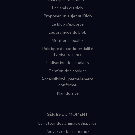
fenêtre)
fenêtre)
fenêtre)
fenêtre)
Les amis du blob
Proposer un sujet au Blob
Le blob s'exporte
Les archives du blob
Mentions légales
Politique de confidentialité
d'Universcience
Utilisation des cookies
Gestion des cookies
Accessibilité : partiellement
conforme
Plan du site
SÉRIES DU MOMENT
Le retour des animaux disparus
L’odyssée des minéraux