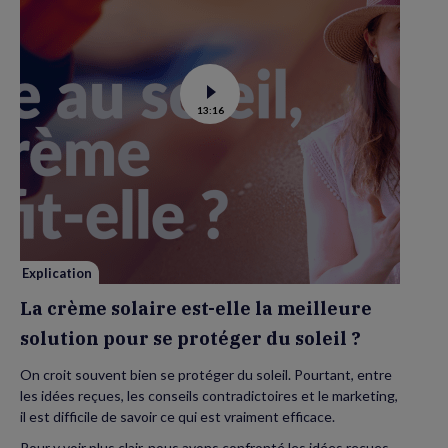
Voir
13:16
la
vidéo
de
La
crème
solaire
est-
elle
la
meilleure
solution
pour
se
Explication
protéger
du
La crème solaire est-elle la meilleure
soleil
?
solution pour se protéger du soleil ?
On croit souvent bien se protéger du soleil. Pourtant, entre
les idées reçues, les conseils contradictoires et le marketing,
il est difficile de savoir ce qui est vraiment efficace.
Pour y voir plus clair, nous avons confronté les idées reçues