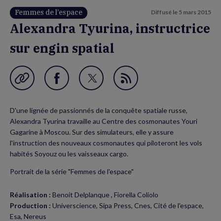
Femmes de l’espace
Diffusé le
5 mars 2015
Alexandra Tyurina, instructrice
sur engin spatial
Garder en favori
Partager
Partager
Flux
sur
sur
RSS
D'une lignée de passionnés de la conquête spatiale russe,
Facebook
Twitter
Alexandra Tyurina travaille au Centre des cosmonautes Youri
(nouvelle
(nouvelle
Gagarine à Moscou. Sur des simulateurs, elle y assure
l'instruction des nouveaux cosmonautes qui piloteront les vols
fenêtre)
fenêtre)
habités Soyouz ou les vaisseaux cargo.
Portrait de la série "Femmes de l'espace"
Réalisation :
Benoit Delplanque , Fiorella Coliolo
Production :
Universcience, Sipa Press, Cnes, Cité de l'espace,
Esa, Nereus