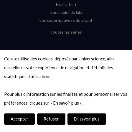
Explication
Trous noirs de labo
Les super-pouvoirs du vivant
Toutes les séries
DERNIÈRES ENQUÊTES
Ce site utilise des cookies, déposés par Universcience, afin 
6000 exoplanètes, et pas de « Terre »
en vue ?
d’améliorer votre expérience de navigation et d’établir des 
Quel avenir pour les cryptos ?
statistiques d’utilisation.

Un loup préhistorique ressuscité ? La
désextinction en question
Pour plus d’information sur les finalités et pour personnaliser vos 
Entre mathématiques et politique : la
quête d’un vote équitable
Évaluer l’intelligence humaine : un vrai
casse-tête
Accepter
Refuser
En savoir plus
Toutes les enquêtes