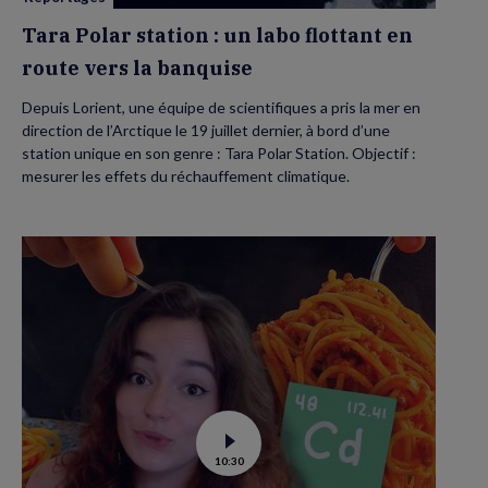
la
banquise
Tara Polar station : un labo flottant en
route vers la banquise
Depuis Lorient, une équipe de scientifiques a pris la mer en
direction de l’Arctique le 19 juillet dernier, à bord d’une
station unique en son genre : Tara Polar Station. Objectif :
mesurer les effets du réchauffement climatique.
Voir
10:30
la
vidéo