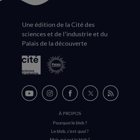
Une édition de la Cité des
Animation
sciences et de l’industrie et du
du
Palais de la découverte
logo
Nous
Nous
Nous
Nous
Flux
suivre
suivre
suivre
suivre
RSS
À PROPOS
sur
sur
sur
sur
Pourquoi le blob ?
YouTube
Instagram
Facebook
Twitter
Le blob, c'est quoi ?
(nouvelle
(nouvelle
(nouvelle
(nouvelle
Mais qui est le blob ?