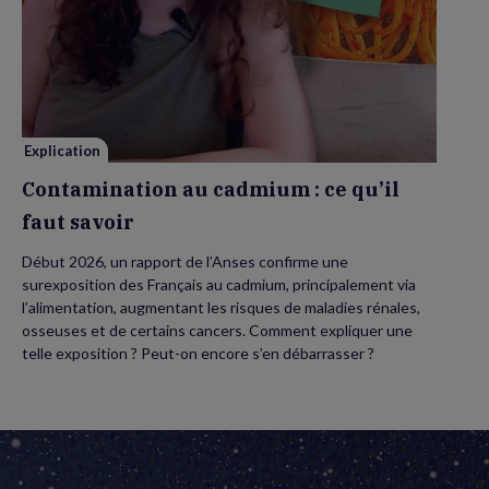
de
Contamination
au
cadmium :
ce
qu’il
faut
savoir
Explication
Contamination au cadmium : ce qu’il
faut savoir
Début 2026, un rapport de l’Anses confirme une
surexposition des Français au cadmium, principalement via
l’alimentation, augmentant les risques de maladies rénales,
osseuses et de certains cancers. Comment expliquer une
telle exposition ? Peut-on encore s’en débarrasser ?