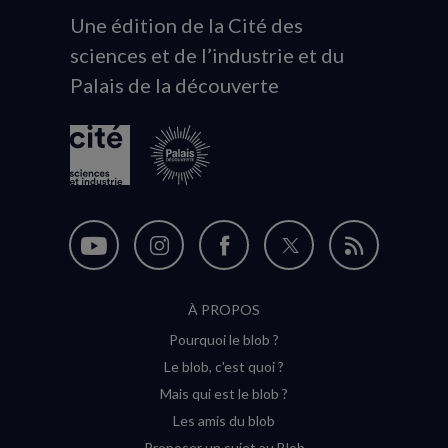
Une édition de la Cité des
Animation
sciences et de l’industrie et du
du
Palais de la découverte
logo
Nous
Nous
Nous
Nous
Flux
suivre
suivre
suivre
suivre
RSS
À PROPOS
sur
sur
sur
sur
Pourquoi le blob ?
YouTube
Instagram
Facebook
Twitter
Le blob, c'est quoi ?
(nouvelle
(nouvelle
(nouvelle
(nouvelle
Mais qui est le blob ?
fenêtre)
fenêtre)
fenêtre)
fenêtre)
Les amis du blob
Proposer un sujet au Blob