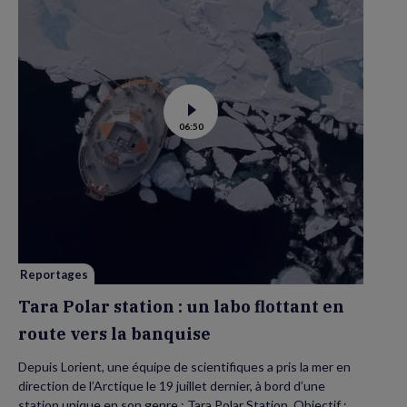
Voir
06:50
la
vidéo
de
Tara
Polar
station
:
un
labo
flottant
en
route
vers
Reportages
la
banquise
Tara Polar station : un labo flottant en
route vers la banquise
Depuis Lorient, une équipe de scientifiques a pris la mer en
direction de l’Arctique le 19 juillet dernier, à bord d’une
station unique en son genre : Tara Polar Station. Objectif :