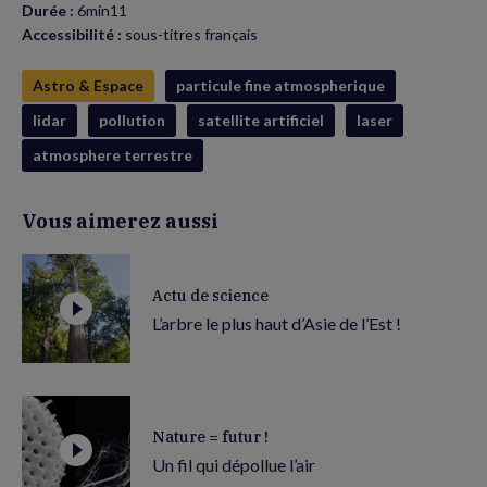
Durée :
6min11
Accessibilité :
sous-titres français
Astro & Espace
particule fine atmospherique
lidar
pollution
satellite artificiel
laser
atmosphere terrestre
Vous aimerez aussi
Actu de science
L’arbre le plus haut d’Asie de l’Est !
Nature = futur !
Un fil qui dépollue l’air