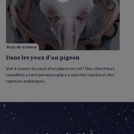
vidéo
de
Dans
les
yeux
d’un
pigeon
Actu de science
Dans les yeux d’un pigeon
Voir à travers les yeux d’un pigeon en vol ? Des chercheurs
canadiens y sont parvenus grâce à une mini-caméra et des
capteurs embarqués.