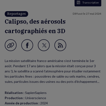
Transcription
Reportages
Diffusé le
27 mai 2024
Calipso, des aérosols
cartographiés en 3D
Garder en favori
Partager
Partager
Flux
sur
sur
RSS
La mission satellitaire franco-américaine s’est terminée le 1er
Facebook
Twitter
août. Pendant 17 ans (alors que la mission était conçue pour 3
(nouvelle
(nouvelle
ans !), le satellite a scanné l’atmosphère pour étudier notamment
les particules fines : poussières de sable ou sels marins, cendres,
fenêtre)
fenêtre)
suies, particules issues des usines ou des pots d’échappement...
Réalisation :
SapienSapiens
Production :
Universcience
Année de production :
2024