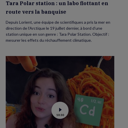
Tara Polar station : un labo flottant en
route vers la banquise
Depuis Lorient, une équipe de scientifiques a pris la mer en
direction de l’Arctique le 19 juillet dernier, à bord d’une
station unique en son genre : Tara Polar Station. Objectif :
mesurer les effets du réchauffement climatique.
Voir
10:30
la
vidéo
de
Contamination