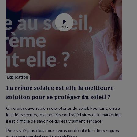
Voir
13:16
la
vidéo
de
La
crème
solaire
est-
elle
la
meilleure
solution
pour
se
Explication
protéger
du
La crème solaire est-elle la meilleure
soleil
?
solution pour se protéger du soleil ?
On croit souvent bien se protéger du soleil. Pourtant, entre
les idées reçues, les conseils contradictoires et le marketing,
il est difficile de savoir ce qui est vraiment efficace.
Pour y voir plus clair, nous avons confronté les idées reçues
aux recommandations de spécialistes.