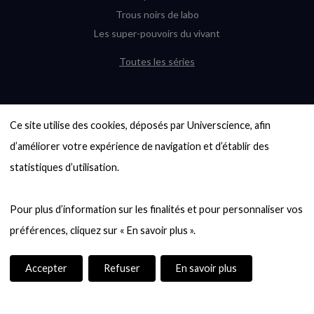
Trous noirs de labo
Les super-pouvoirs du vivant
Toutes les séries
DERNIÈRES ENQUÊTES
Ce site utilise des cookies, déposés par Universcience, afin 
6000 exoplanètes, et pas de « Terre »
en vue ?
d’améliorer votre expérience de navigation et d’établir des 
Quel avenir pour les cryptos ?
statistiques d’utilisation.

Un loup préhistorique ressuscité ? La
désextinction en question
Pour plus d’information sur les finalités et pour personnaliser vos 
Entre mathématiques et politique : la
quête d’un vote équitable
Évaluer l’intelligence humaine : un vrai
casse-tête
Accepter
Refuser
En savoir plus
Toutes les enquêtes