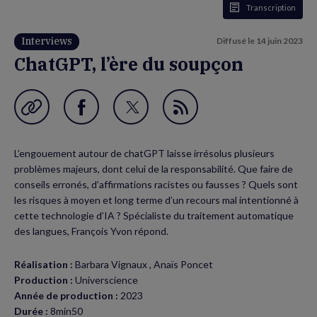
Transcription
Interviews
Diffusé le
14 juin 2023
ChatGPT, l’ère du soupçon
Garder en favori
Partager
Partager
Flux
sur
sur
RSS
L’engouement autour de chatGPT laisse irrésolus plusieurs
Facebook
Twitter
problèmes majeurs, dont celui de la responsabilité. Que faire de
(nouvelle
(nouvelle
conseils erronés, d’affirmations racistes ou fausses ? Quels sont
les risques à moyen et long terme d’un recours mal intentionné à
fenêtre)
fenêtre)
cette technologie d’IA ? Spécialiste du traitement automatique
des langues, François Yvon répond.
Réalisation :
Barbara Vignaux , Anaïs Poncet
Production :
Universcience
Année de production :
2023
Durée :
8min50