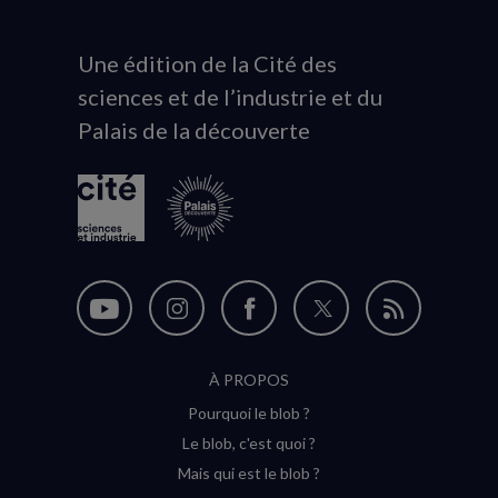
Une édition de la Cité des
Animation
sciences et de l’industrie et du
du
Palais de la découverte
logo
Nous
Nous
Nous
Nous
Flux
suivre
suivre
suivre
suivre
RSS
À PROPOS
sur
sur
sur
sur
Pourquoi le blob ?
YouTube
Instagram
Facebook
Twitter
Le blob, c'est quoi ?
(nouvelle
(nouvelle
(nouvelle
(nouvelle
Mais qui est le blob ?
fenêtre)
fenêtre)
fenêtre)
fenêtre)