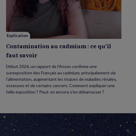
au
cadmium :
ce
qu’il
faut
savoir
Explication
Contamination au cadmium : ce qu’il
faut savoir
Début 2026, un rapport de l’Anses confirme une
surexposition des Français au cadmium, principalement via
l’alimentation, augmentant les risques de maladies rénales,
osseuses et de certains cancers. Comment expliquer une
telle exposition ? Peut-on encore s’en débarrasser ?