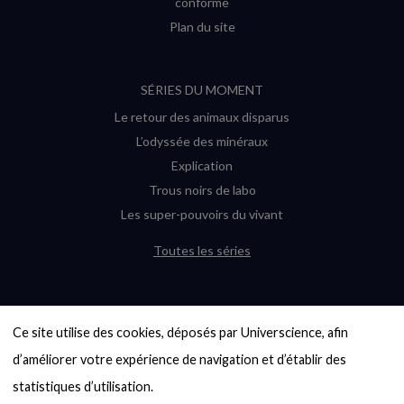
conforme
Plan du site
SÉRIES DU MOMENT
Le retour des animaux disparus
L’odyssée des minéraux
Explication
Trous noirs de labo
Les super-pouvoirs du vivant
Toutes les séries
DERNIÈRES ENQUÊTES
Ce site utilise des cookies, déposés par Universcience, afin 
6000 exoplanètes, et pas de « Terre »
en vue ?
d’améliorer votre expérience de navigation et d’établir des 
Quel avenir pour les cryptos ?
statistiques d’utilisation.
