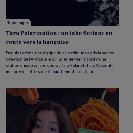
un
labo
flottant
en
route
vers
Reportages
la
banquise
Tara Polar station : un labo flottant en
route vers la banquise
Depuis Lorient, une équipe de scientifiques a pris la mer en
direction de l’Arctique le 19 juillet dernier, à bord d’une
station unique en son genre : Tara Polar Station. Objectif :
mesurer les effets du réchauffement climatique.