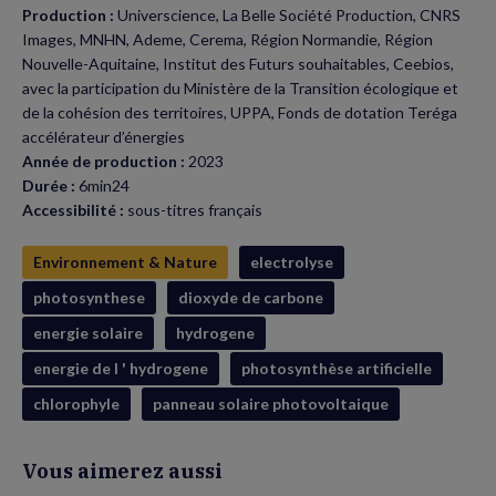
Production :
Universcience, La Belle Société Production, CNRS
Images, MNHN, Ademe, Cerema, Région Normandie, Région
Nouvelle-Aquitaine, Institut des Futurs souhaitables, Ceebios,
avec la participation du Ministère de la Transition écologique et
de la cohésion des territoires, UPPA, Fonds de dotation Teréga
accélérateur d’énergies
Année de production :
2023
Durée :
6min24
Accessibilité :
sous-titres français
Environnement & Nature
electrolyse
photosynthese
dioxyde de carbone
energie solaire
hydrogene
energie de l ' hydrogene
photosynthèse artificielle
chlorophyle
panneau solaire photovoltaique
Vous aimerez aussi