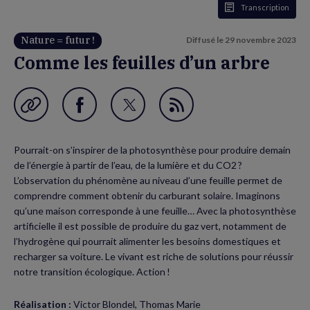
Transcription
Nature = futur !
Diffusé le
29 novembre 2023
Comme les feuilles d’un arbre
Garder en favori
Partager
Partager
Flux
sur
sur
RSS
Pourrait-on s’inspirer de la photosynthèse pour produire demain
Facebook
Twitter
de l’énergie à partir de l’eau, de la lumière et du CO2 ?
(nouvelle
(nouvelle
L’observation du phénomène au niveau d’une feuille permet de
comprendre comment obtenir du carburant solaire. Imaginons
fenêtre)
fenêtre)
qu’une maison corresponde à une feuille… Avec la photosynthèse
artificielle il est possible de produire du gaz vert, notamment de
l’hydrogène qui pourrait alimenter les besoins domestiques et
recharger sa voiture. Le vivant est riche de solutions pour réussir
notre transition écologique. Action !
Réalisation :
Victor Blondel, Thomas Marie