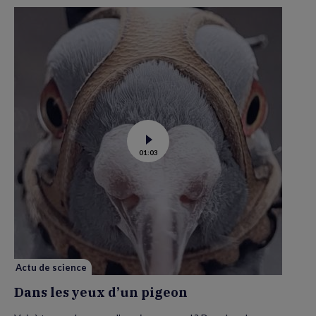
Voir
01:03
la
vidéo
de
Dans
les
yeux
d’un
pigeon
Actu de science
Dans les yeux d’un pigeon