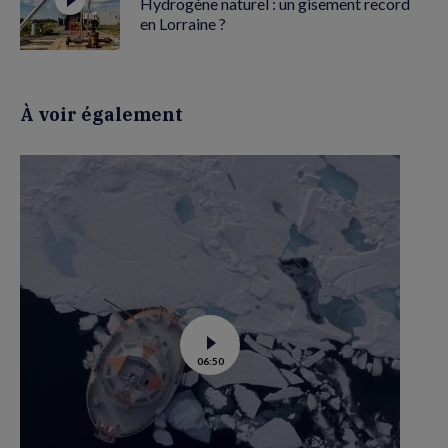
Hydrogène naturel : un gisement record
en Lorraine ?
À voir également
Voir
06:50
la
vidéo
de
Tara
Polar
station
: