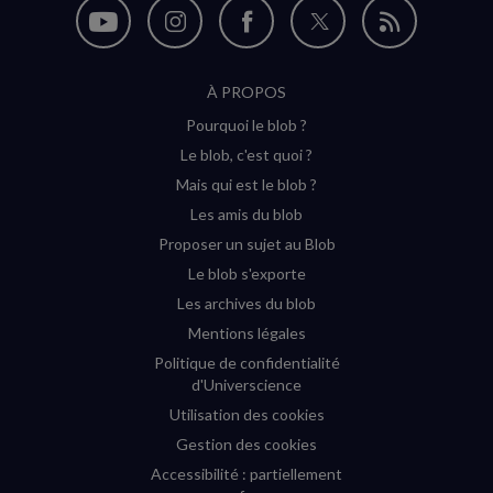
Nous
Nous
Nous
Nous
Flux
suivre
suivre
suivre
suivre
RSS
À PROPOS
sur
sur
sur
sur
Pourquoi le blob ?
YouTube
Instagram
Facebook
Twitter
Le blob, c'est quoi ?
(nouvelle
(nouvelle
(nouvelle
(nouvelle
Mais qui est le blob ?
fenêtre)
fenêtre)
fenêtre)
fenêtre)
Les amis du blob
Proposer un sujet au Blob
Le blob s'exporte
Les archives du blob
Mentions légales
Politique de confidentialité
d'Universcience
Utilisation des cookies
Gestion des cookies
Accessibilité : partiellement