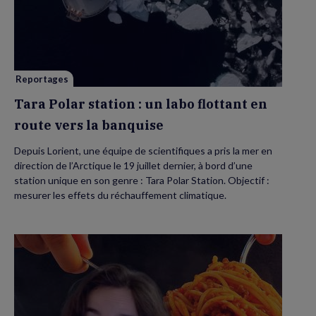
Polar
station
:
un
labo
flottant
en
route
vers
Reportages
la
banquise
Tara Polar station : un labo flottant en
route vers la banquise
Depuis Lorient, une équipe de scientifiques a pris la mer en
direction de l’Arctique le 19 juillet dernier, à bord d’une
station unique en son genre : Tara Polar Station. Objectif :
mesurer les effets du réchauffement climatique.