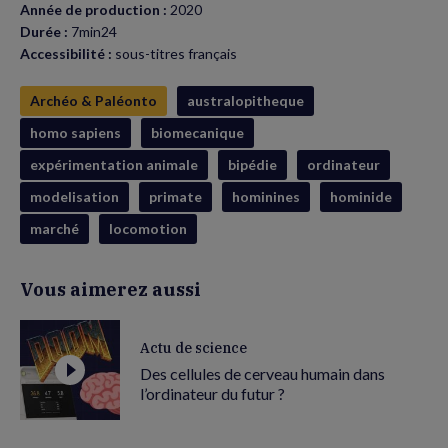
Année de production :
2020
Durée :
7min24
Accessibilité :
sous-titres français
Archéo & Paléonto
australopitheque
homo sapiens
biomecanique
expérimentation animale
bipédie
ordinateur
modelisation
primate
hominines
hominide
marché
locomotion
Vous aimerez aussi
Actu de science
Des cellules de cerveau humain dans
l’ordinateur du futur ?