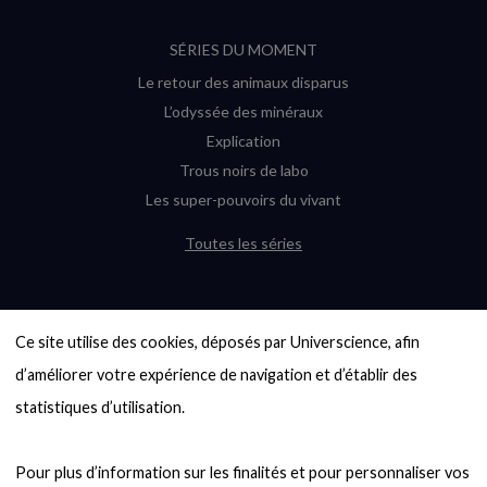
SÉRIES DU MOMENT
Le retour des animaux disparus
L’odyssée des minéraux
Explication
Trous noirs de labo
Les super-pouvoirs du vivant
Toutes les séries
DERNIÈRES ENQUÊTES
Ce site utilise des cookies, déposés par Universcience, afin 
6000 exoplanètes, et pas de « Terre »
en vue ?
d’améliorer votre expérience de navigation et d’établir des 
Quel avenir pour les cryptos ?
statistiques d’utilisation.

Un loup préhistorique ressuscité ? La
désextinction en question
Pour plus d’information sur les finalités et pour personnaliser vos 
Entre mathématiques et politique : la