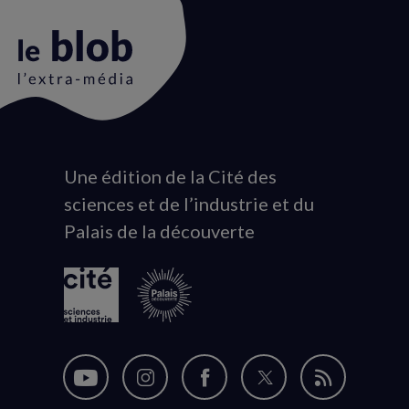
Une édition de la Cité des
Animation
sciences et de l’industrie et du
du
Palais de la découverte
logo
Nous
Nous
Nous
Nous
Flux