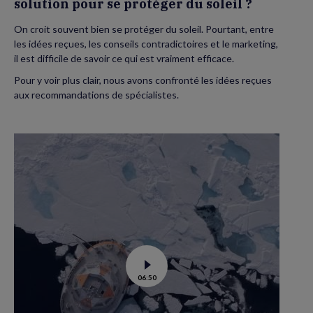
solution pour se protéger du soleil ?
On croit souvent bien se protéger du soleil. Pourtant, entre
les idées reçues, les conseils contradictoires et le marketing,
il est difficile de savoir ce qui est vraiment efficace.
Pour y voir plus clair, nous avons confronté les idées reçues
aux recommandations de spécialistes.
Voir
06:50
la
vidéo
de
Tara