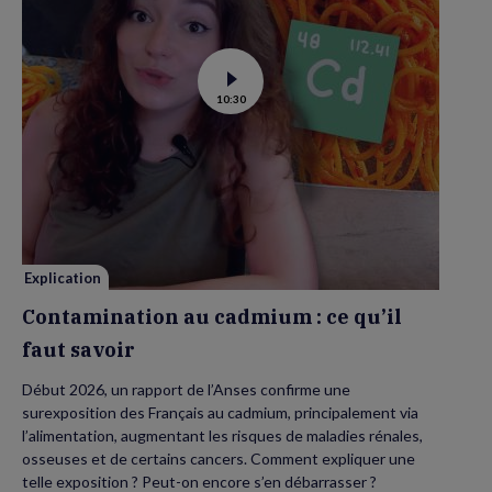
Voir
10:30
la
vidéo
de
Contamination
au
cadmium :
ce
qu’il
faut
savoir
Explication
Contamination au cadmium : ce qu’il
faut savoir
Début 2026, un rapport de l’Anses confirme une
surexposition des Français au cadmium, principalement via
l’alimentation, augmentant les risques de maladies rénales,
osseuses et de certains cancers. Comment expliquer une
telle exposition ? Peut-on encore s’en débarrasser ?