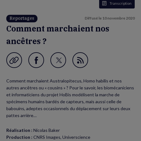
Transcription
Reportages
Diffusé le
10 novembre 2020
Comment marchaient nos
ancêtres ?
Garder en favori
Partager
Partager
Flux
sur
sur
RSS
Comment marchaient Australopitecus, Homo habilis et nos
Facebook
Twitter
autres ancêtres ou « cousins » ? Pour le savoir, les biomécaniciens
(nouvelle
(nouvelle
et informaticiens du projet HoBis modélisent la marche de
spécimens humains bardés de capteurs, mais aussi celle de
fenêtre)
fenêtre)
babouins, adeptes occasionnels du déplacement sur leurs deux
pattes arrière…
Réalisation :
Nicolas Baker
Production :
CNRS Images, Universcience