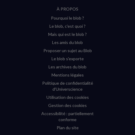
suivre
suivre
suivre
suivre
RSS
À PROPOS
sur
sur
sur
sur
Pourquoi le blob ?
YouTube
Instagram
Facebook
Twitter
Le blob, c'est quoi ?
(nouvelle
(nouvelle
(nouvelle
(nouvelle
Mais qui est le blob ?
fenêtre)
fenêtre)
fenêtre)
fenêtre)
Les amis du blob
Proposer un sujet au Blob
Le blob s'exporte
Les archives du blob
Mentions légales
Politique de confidentialité
d'Universcience
Utilisation des cookies
Gestion des cookies
Accessibilité : partiellement
conforme
Plan du site