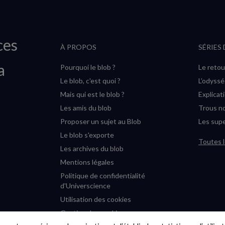
ces
À PROPOS
SÉRIES
a
Pourquoi le blob ?
Le retou
Le blob, c'est quoi ?
L’odyss
Mais qui est le blob ?
Explicat
Les amis du blob
Trous no
Proposer un sujet au Blob
Les supe
Le blob s'exporte
Toutes l
Les archives du blob
Mentions légales
Politique de confidentialité
d'Universcience
Utilisation des cookies
Gestion des cookies