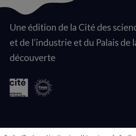
Animation
Une édition de la Cité des scien
du
et de l’industrie et du Palais de l
logo
découverte