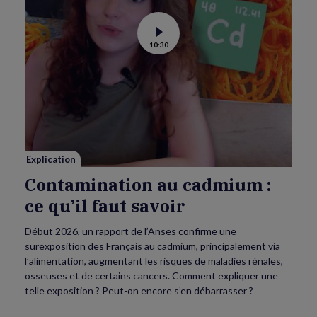
Voir
10:30
la
vidéo
de
Contamination
au
cadmium :
ce
qu’il
faut
savoir
Explication
Contamination au cadmium :
ce qu’il faut savoir
Début 2026, un rapport de l’Anses confirme une
surexposition des Français au cadmium, principalement via
l’alimentation, augmentant les risques de maladies rénales,
osseuses et de certains cancers. Comment expliquer une
telle exposition ? Peut-on encore s’en débarrasser ?