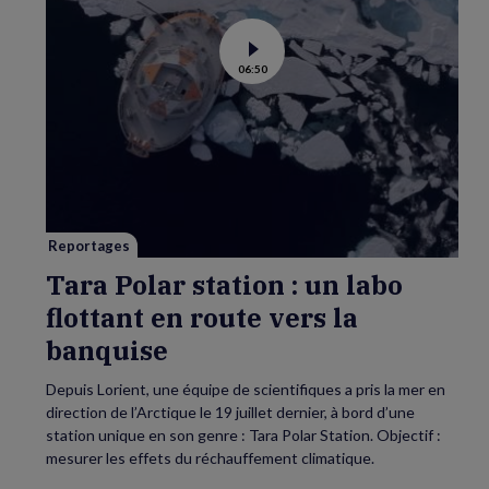
Voir
06:50
la
vidéo
de
Tara
Polar
station
:
un
labo
flottant
en
route
vers
Reportages
la
banquise
Tara Polar station : un labo
flottant en route vers la
banquise
Depuis Lorient, une équipe de scientifiques a pris la mer en
direction de l’Arctique le 19 juillet dernier, à bord d’une
station unique en son genre : Tara Polar Station. Objectif :
mesurer les effets du réchauffement climatique.