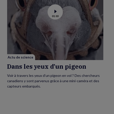
Voir
01:03
la
vidéo
de
Dans
les
yeux
d’un
pigeon
Actu de science
Dans les yeux d’un pigeon
Voir à travers les yeux d’un pigeon en vol ? Des chercheurs
canadiens y sont parvenus grâce à une mini-caméra et des
capteurs embarqués.