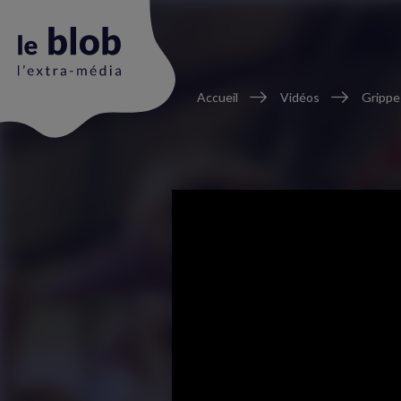
Fil
Accueil
Vidéos
Grippe 
d'Ariane
Animation
du
logo