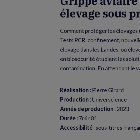
Grippe aviaire
élevage sous p
Comment protéger les élevages de 
Tests PCR, confinement, nouvelles 
élevage dans les Landes, où élev
en biosécurité étudient les solu
contamination. En attendant le 
Réalisation :
Pierre Girard
Production :
Universcience
Année de production :
2023
Durée :
7min01
Accessibilité :
sous-titres frança