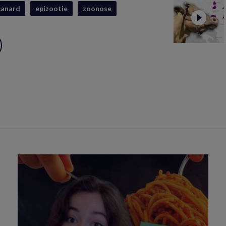
canard
epizootie
zoonose
ux
S