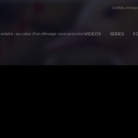
Le blob, c’est quo
aviaire : au cœur d’un élevage sous pression
VIDÉOS
SÉRIES
F