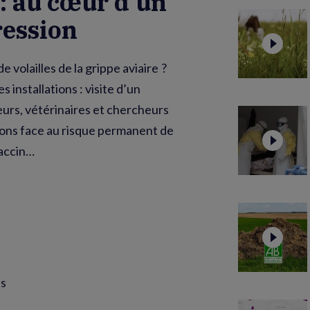
 : au cœur d’un
ression
volailles de la grippe aviaire ?
installations : visite d’un
eurs, vétérinaires et chercheurs
tions face au risque permanent de
vaccin…
is