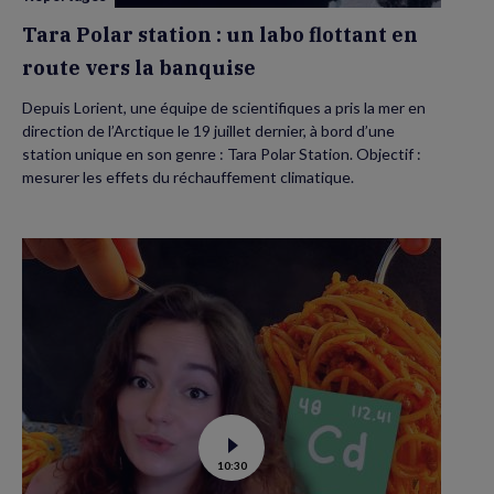
la
banquise
Tara Polar station : un labo flottant en
route vers la banquise
Depuis Lorient, une équipe de scientifiques a pris la mer en
direction de l’Arctique le 19 juillet dernier, à bord d’une
station unique en son genre : Tara Polar Station. Objectif :
mesurer les effets du réchauffement climatique.
Voir
10:30
la
vidéo