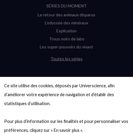
SÉRIES DU MOMENT
Le retour des animaux disparus
L’odyssée des minéraux
Explication
Trous noirs de labo
Les super-pouvoirs du vivant
Toutes les séries
DERNIÈRES ENQUÊTES
Ce site utilise des cookies, déposés par Universcience, afin 
6000 exoplanètes, et pas de « Terre »
en vue ?
d’améliorer votre expérience de navigation et d’établir des 
Quel avenir pour les cryptos ?
statistiques d’utilisation.

Un loup préhistorique ressuscité ? La
désextinction en question
Pour plus d’information sur les finalités et pour personnaliser vos 
Entre mathématiques et politique : la
quête d’un vote équitable