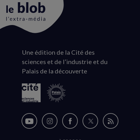
Une édition de la Cité des
Animation
sciences et de l’industrie et du
du
Palais de la découverte
logo
Nous
Nous
Nous
Nous
Flux
suivre
suivre
suivre
suivre
RSS