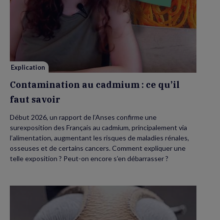
de
Contamination
au
cadmium :
ce
qu’il
faut
savoir
Explication
Contamination au cadmium : ce qu’il
faut savoir
Début 2026, un rapport de l’Anses confirme une
surexposition des Français au cadmium, principalement via
l’alimentation, augmentant les risques de maladies rénales,
osseuses et de certains cancers. Comment expliquer une
telle exposition ? Peut-on encore s’en débarrasser ?