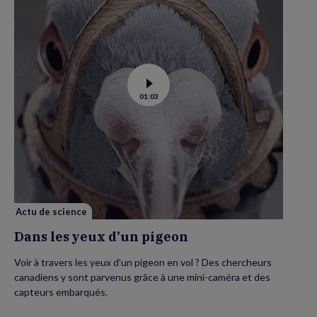
Voir
01:03
la
vidéo
de
Dans
les
yeux
d’un
pigeon
Actu de science
Dans les yeux d’un pigeon
Voir à travers les yeux d’un pigeon en vol ? Des chercheurs
canadiens y sont parvenus grâce à une mini-caméra et des
capteurs embarqués.