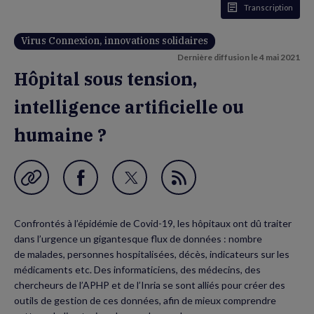
Transcription
Virus Connexion, innovations solidaires
Dernière diffusion le
4 mai 2021
Hôpital sous tension,
intelligence artificielle ou
humaine ?
Garder en favori
Partager
Partager
Flux
sur
sur
RSS
Confrontés à l’épidémie de Covid-19, les hôpitaux ont dû traiter
Facebook
Twitter
dans l’urgence un gigantesque flux de données : nombre
(nouvelle
(nouvelle
de malades, personnes hospitalisées, décès, indicateurs sur les
médicaments etc. Des informaticiens, des médecins, des
fenêtre)
fenêtre)
chercheurs de l’APHP et de l’Inria se sont alliés pour créer des
outils de gestion de ces données, afin de mieux comprendre