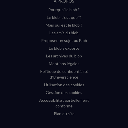
À PROPOS
sur
sur
sur
sur
Pourquoi le blob ?
YouTube
Instagram
Facebook
Twitter
Le blob, c'est quoi ?
(nouvelle
(nouvelle
(nouvelle
(nouvelle
Mais qui est le blob ?
fenêtre)
fenêtre)
fenêtre)
fenêtre)
Les amis du blob
Proposer un sujet au Blob
Le blob s'exporte
Les archives du blob
Mentions légales
Politique de confidentialité
d'Universcience
Utilisation des cookies
Gestion des cookies
Accessibilité : partiellement
conforme
Plan du site