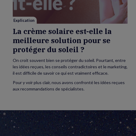
la
meilleure
solution
pour
se
Explication
protéger
du
La crème solaire est-elle la
soleil
?
meilleure solution pour se
protéger du soleil ?
On croit souvent bien se protéger du soleil. Pourtant, entre
les idées reçues, les conseils contradictoires et le marketing,
il est difficile de savoir ce qui est vraiment efficace.
Pour y voir plus clair, nous avons confronté les idées reçues
aux recommandations de spécialistes.