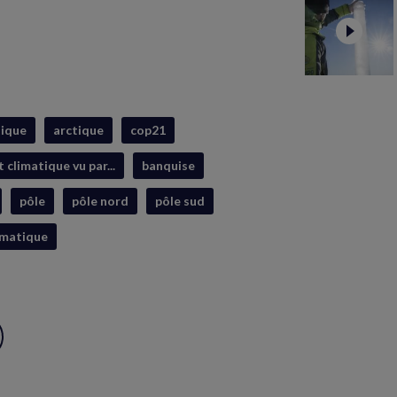
tique
arctique
cop21
 climatique vu par...
banquise
pôle
pôle nord
pôle sud
imatique
ux
S