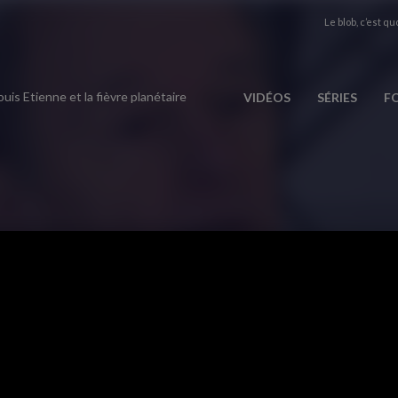
Le blob, c’est quo
uis Etienne et la fièvre planétaire
VIDÉOS
SÉRIES
F