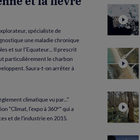
nne et la fièvre
xplorateur, spécialiste de
iagnostique une maladie chronique
es et sur l'Equateur... Il prescrit
out particulièrement le charbon
veloppent. Saura-t-on arrêter à
èglement climatique vu par..."
ion "Climat, l'expo à 360°" qui a
es et de l'industrie en 2015.