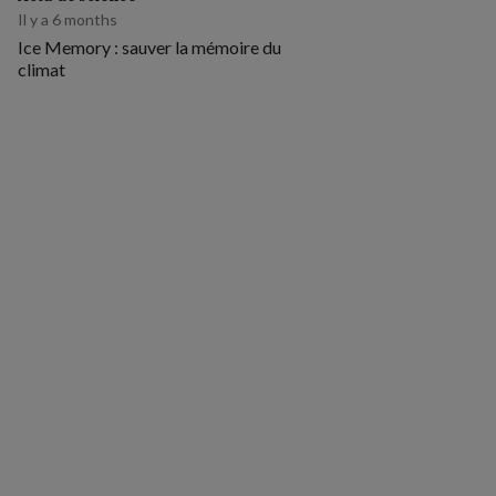
Il y a 6 months
Ice Memory : sauver la mémoire du
climat