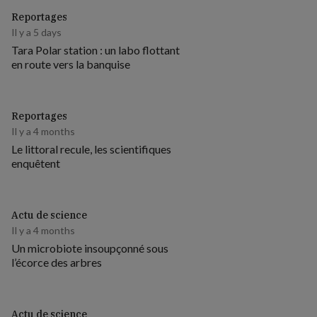
Reportages
Il y a 5 days
Tara Polar station : un labo flottant
en route vers la banquise
Reportages
Il y a 4 months
Le littoral recule, les scientifiques
enquêtent
Actu de science
Il y a 4 months
Un microbiote insoupçonné sous
l’écorce des arbres
Actu de science