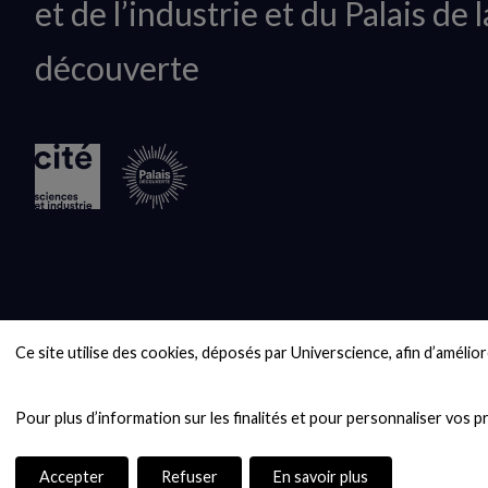
et de l’industrie et du Palais de l
logo
découverte
Ce site utilise des cookies, déposés par Universcience, afin d’améliore
Accepter
Refuser
En savoir plus