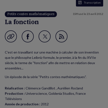
Transcription
Petits contes mathématiques
Diffusé le
23 avril 2012
La fonction
Garder en favori
Partager
Partager
Flux
sur
sur
RSS
C'est en travaillant sur une machine à calculer de son invention
Facebook
Twitter
que le philosophe Leibniz formule, le premier, à la fin du XVIIe
(nouvelle
(nouvelle
siècle, le terme de "fonction" afin de mettre en relation deux
ensembles...
fenêtre)
fenêtre)
Un épisode de la série "Petits contes mathématiques".
Réalisation :
Clémence Gandillot , Aurélien Rocland
Production :
Universcience, Goldenia Studios, France
Télévisions
Année de production :
2012