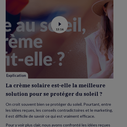
Voir
13:16
la
vidéo
de
La
crème
solaire
est-
elle
la
meilleure
solution
pour
se
Explication
protéger
du
La crème solaire est-elle la meilleure
soleil
?
solution pour se protéger du soleil ?
On croit souvent bien se protéger du soleil. Pourtant, entre
les idées reçues, les conseils contradictoires et le marketing,
il est difficile de savoir ce qui est vraiment efficace.
Pour y voir plus clair, nous avons confronté les idées reçues