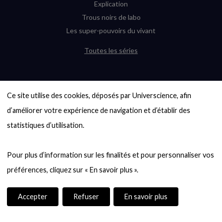
Explication
Trous noirs de labo
Les super-pouvoirs du vivant
Toutes les séries
DERNIÈRES ENQUÊTES
Ce site utilise des cookies, déposés par Universcience, afin 
6000 exoplanètes, et pas de « Terre »
en vue ?
d’améliorer votre expérience de navigation et d’établir des 
Quel avenir pour les cryptos ?
statistiques d’utilisation.

Un loup préhistorique ressuscité ? La
désextinction en question
Pour plus d’information sur les finalités et pour personnaliser vos 
Entre mathématiques et politique : la
quête d’un vote équitable
Évaluer l’intelligence humaine : un vrai
casse-tête
Accepter
Refuser
En savoir plus
Toutes les enquêtes