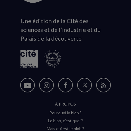
Une édition de la Cité des
Animation
sciences et de l’industrie et du
du
Palais de la découverte
logo
Nous
Nous
Nous
Nous
Flux
suivre
suivre
suivre
suivre
RSS
À PROPOS
sur
sur
sur
sur
Pourquoi le blob ?
YouTube
Instagram
Facebook
Twitter
Le blob, c'est quoi ?
(nouvelle
(nouvelle
(nouvelle
(nouvelle
Mais qui est le blob ?