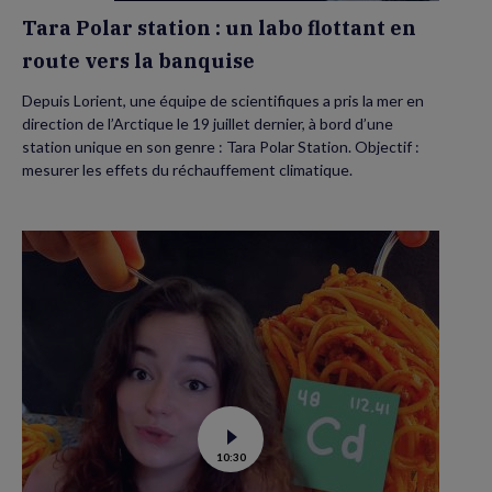
banquise
Tara Polar station : un labo flottant en
route vers la banquise
Depuis Lorient, une équipe de scientifiques a pris la mer en
direction de l’Arctique le 19 juillet dernier, à bord d’une
station unique en son genre : Tara Polar Station. Objectif :
mesurer les effets du réchauffement climatique.
Voir
10:30
la
vidéo
de