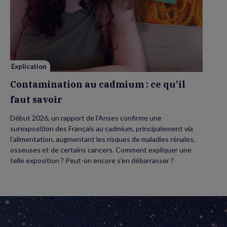
Contamination
au
cadmium :
ce
qu’il
faut
savoir
Explication
Contamination au cadmium : ce qu’il
faut savoir
Début 2026, un rapport de l’Anses confirme une
surexposition des Français au cadmium, principalement via
l’alimentation, augmentant les risques de maladies rénales,
osseuses et de certains cancers. Comment expliquer une
telle exposition ? Peut-on encore s’en débarrasser ?