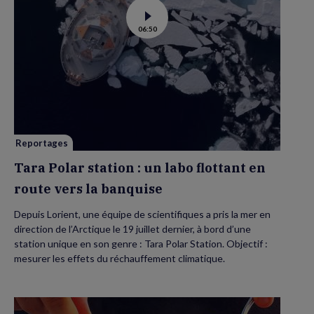
Voir
06:50
la
vidéo
de
Tara
Polar
station
:
un
labo
flottant
en
route
vers
Reportages
la
banquise
Tara Polar station : un labo flottant en
route vers la banquise
Depuis Lorient, une équipe de scientifiques a pris la mer en
direction de l’Arctique le 19 juillet dernier, à bord d’une
station unique en son genre : Tara Polar Station. Objectif :
mesurer les effets du réchauffement climatique.