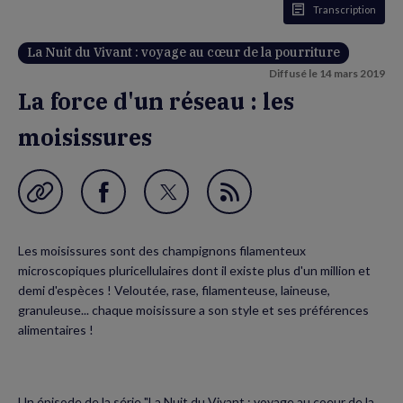
Transcription
La Nuit du Vivant : voyage au cœur de la pourriture
Diffusé le
14 mars 2019
La force d'un réseau : les
moisissures
Garder en favori
Partager
Partager
Flux
sur
sur
RSS
Les moisissures sont des champignons filamenteux
Facebook
Twitter
microscopiques pluricellulaires dont il existe plus d'un million et
(nouvelle
(nouvelle
demi d'espèces ! Veloutée, rase, filamenteuse, laineuse,
granuleuse... chaque moisissure a son style et ses préférences
fenêtre)
fenêtre)
alimentaires !
Un épisode de la série "La Nuit du Vivant : voyage au coeur de la