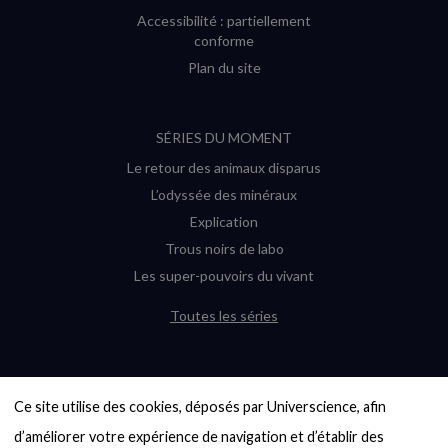
Accessibilité : partiellement
conforme
Plan du site
SÉRIES DU MOMENT
Le retour des animaux disparus
L’odyssée des minéraux
Explication
Trous noirs de labo
Les super-pouvoirs du vivant
Toutes les séries
DERNIÈRES ENQUÊTES
Ce site utilise des cookies, déposés par Universcience, afin 
6000 exoplanètes, et pas de « Terre »
en vue ?
d’améliorer votre expérience de navigation et d’établir des 