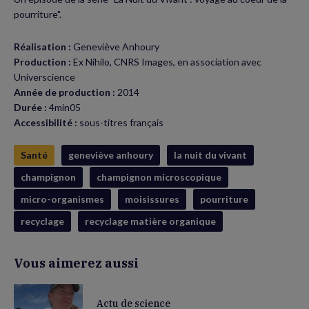
pourriture".
Réalisation :
Geneviève Anhoury
Production :
Ex Nihilo, CNRS Images, en association avec
Universcience
Année de production :
2014
Durée :
4min05
Accessibilité :
sous-titres français
Santé
geneviève anhoury
la nuit du vivant
champignon
champignon microscopique
micro-organismes
moisissures
pourriture
recyclage
recyclage matière organique
Vous aimerez aussi
Actu de science