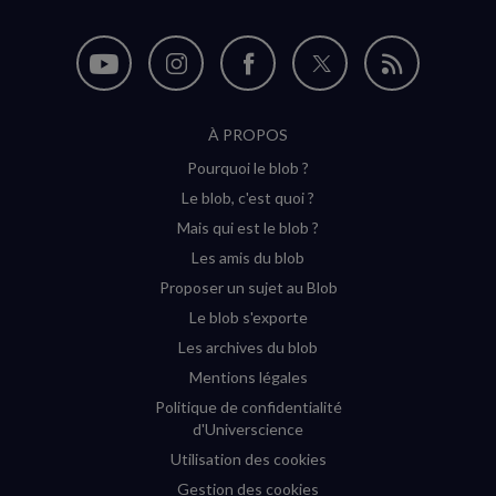
Nous
Nous
Nous
Nous
Flux
suivre
suivre
suivre
suivre
RSS
À PROPOS
sur
sur
sur
sur
Pourquoi le blob ?
YouTube
Instagram
Facebook
Twitter
Le blob, c'est quoi ?
(nouvelle
(nouvelle
(nouvelle
(nouvelle
Mais qui est le blob ?
fenêtre)
fenêtre)
fenêtre)
fenêtre)
Les amis du blob
Proposer un sujet au Blob
Le blob s'exporte
Les archives du blob
Mentions légales
Politique de confidentialité
d'Universcience
Utilisation des cookies
Gestion des cookies