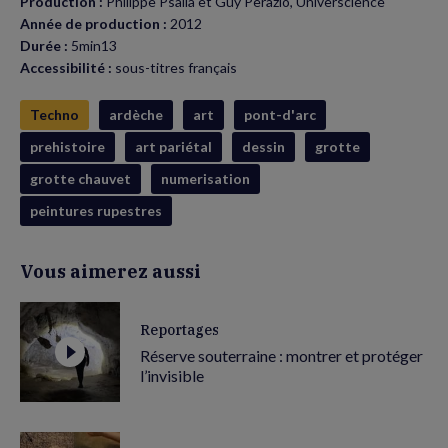
Production :
Philippe Psaïla et Guy Perazio, Universcience
Année de production :
2012
Durée :
5min13
Accessibilité :
sous-titres français
Techno
ardèche
art
pont-d'arc
prehistoire
art pariétal
dessin
grotte
grotte chauvet
numerisation
peintures rupestres
Vous aimerez aussi
Reportages
Réserve souterraine : montrer et protéger
l’invisible