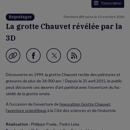
Transcription
Reportages
Dernière diffusion le
13 octobre 2024
La grotte Chauvet révélée par la
3D
Garder en favori
Partager
Partager
Flux
sur
sur
RSS
Découverte en 1994, la grotte Chauvet recèle des peintures et
Facebook
Twitter
gravures de plus de 36 000 ans ! Depuis le 25 avril 2015, le public
(nouvelle
(nouvelle
peut découvrir ces œuvres d’art pariétal avec l’ouverture du fac-
similé de la grotte ornée.
fenêtre)
fenêtre)
À l’occasion de l’ouverture de
l’exposition Grotte Chauvet,
l'aventure scientifique
à la Cité des sciences et de l’industrie.
Réalisation :
Philippe Psaïla , Pedro Lima