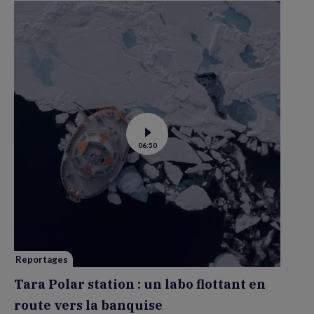
Voir
06:50
la
vidéo
de
Tara
Polar
station
:
un
labo
flottant
en
route
vers
Reportages
la
banquise
Tara Polar station : un labo flottant en
route vers la banquise