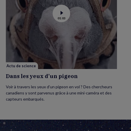
Voir
01:03
la
vidéo
de
Dans
les
yeux
d’un
pigeon
Actu de science
Dans les yeux d’un pigeon
Voir à travers les yeux d’un pigeon en vol ? Des chercheurs
canadiens y sont parvenus grâce à une mini-caméra et des
capteurs embarqués.