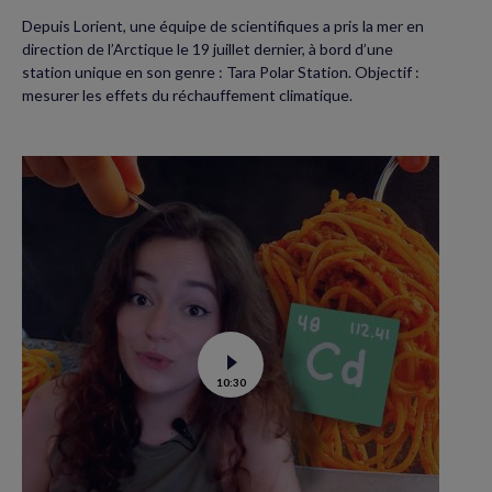
Depuis Lorient, une équipe de scientifiques a pris la mer en
direction de l’Arctique le 19 juillet dernier, à bord d’une
station unique en son genre : Tara Polar Station. Objectif :
mesurer les effets du réchauffement climatique.
Voir
10:30
la
vidéo
de
Contamination
au
cadmium :
ce
qu’il