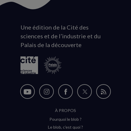
Une édition de la Cité des
Animation
sciences et de l’industrie et du
du
Palais de la découverte
logo
Nous
Nous
Nous
Nous
Flux
suivre
suivre
suivre
suivre
RSS
À PROPOS
sur
sur
sur
sur
Pourquoi le blob ?
YouTube
Instagram
Facebook
Twitter
Le blob, c'est quoi ?
(nouvelle
(nouvelle
(nouvelle
(nouvelle