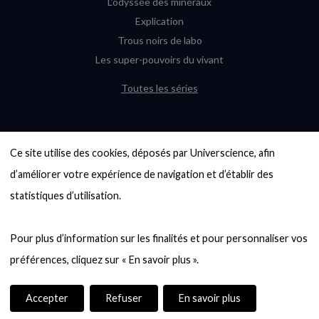
L’odyssée des minéraux
Explication
Trous noirs de labo
Les super-pouvoirs du vivant
Toutes les séries
DERNIÈRES ENQUÊTES
Ce site utilise des cookies, déposés par Universcience, afin 
6000 exoplanètes, et pas de « Terre »
en vue ?
d’améliorer votre expérience de navigation et d’établir des 
Quel avenir pour les cryptos ?
statistiques d’utilisation.

Un loup préhistorique ressuscité ? La
désextinction en question
Pour plus d’information sur les finalités et pour personnaliser vos 
Entre mathématiques et politique : la
quête d’un vote équitable
Évaluer l’intelligence humaine : un vrai
casse-tête
Accepter
Refuser
En savoir plus