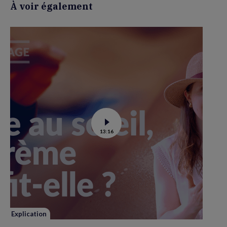
À voir également
Voir
13:16
la
vidéo
de
La
crème
solaire
est-
elle
la
meilleure
solution
pour
se
Explication
protéger
du