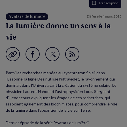
Transcription
Avatars de lumière
Diffusé le
4 mars 2015
La lumière donne un sens à la
vie
Garder en favori
Partager
Partager
Flux
sur
sur
RSS
Parmi les recherches menées au synchrotron Soleil dans
Facebook
Twitter
l'Essonne, la ligne Désir utilise l'ultraviolet, le rayonnement qui
(nouvelle
(nouvelle
dominait dans l'Univers avant la création du système solaire. Le
physicien Laurent Nahon et l'astrophysicien Louis Sergeant
fenêtre)
fenêtre)
d'Hendecourt expliquent les étapes de ces recherches, qui
associent également des biochimistes, pour comprendre le rôle
de la lumière dans l'apparition de la vie sur Terre.
Dernier épisode de la série "Avatars de lumière".