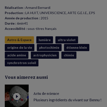
Réalisation :
Armand Bernardi
Production :
LA HUIT, UNIVERSCIENCE, ARTE G.E.I.E., EPS
Année de production :
2015
Durée :
6min41
Accessibilité :
sous-titres français
Astro & Espace
lumière
ultra violet
origine de la vie
photochimie
étienne klein
acide amine
astrophysicien
chimie
synchrotron soleil
Vous aimerez aussi
Actu de science
Plusieurs ingrédients du vivant sur Bennu !