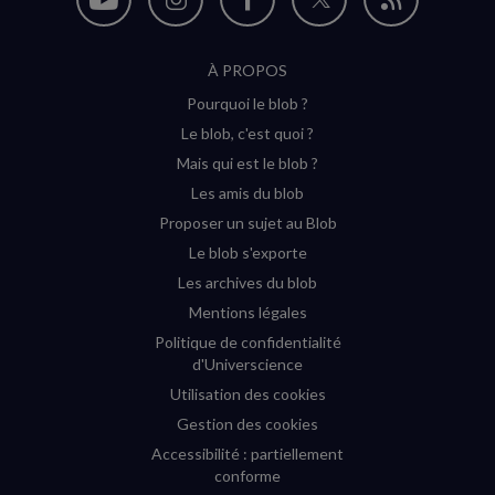
Nous
Nous
Nous
Nous
Flux
suivre
suivre
suivre
suivre
RSS
À PROPOS
sur
sur
sur
sur
Pourquoi le blob ?
YouTube
Instagram
Facebook
Twitter
Le blob, c'est quoi ?
(nouvelle
(nouvelle
(nouvelle
(nouvelle
Mais qui est le blob ?
fenêtre)
fenêtre)
fenêtre)
fenêtre)
Les amis du blob
Proposer un sujet au Blob
Le blob s'exporte
Les archives du blob
Mentions légales
Politique de confidentialité
d'Universcience
Utilisation des cookies
Gestion des cookies
Accessibilité : partiellement
conforme