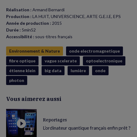
Réalisation :
Armand Bernardi
Production :
LA HUIT, UNIVERSCIENCE, ARTE G.E.I.E, EPS
Année de production :
2015
Durée :
5min52
Accessibilité :
sous-titres français
Environnement & Nature
onde electromagnetique
fibre optique
vague scelerate
optoelectronique
étienne klein
big data
lumière
onde
photon
Vous aimerez aussi
Reportages
L’ordinateur quantique français enfin prêt ?