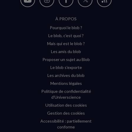
Nous
Nous
Nous
Nous
Flux
suivre
suivre
suivre
suivre
RSS
À PROPOS
sur
sur
sur
sur
Pourquoi le blob ?
YouTube
Instagram
Facebook
Twitter
Le blob, c'est quoi ?
(nouvelle
(nouvelle
(nouvelle
(nouvelle
Mais qui est le blob ?
fenêtre)
fenêtre)
fenêtre)
fenêtre)
Les amis du blob
Proposer un sujet au Blob
Le blob s'exporte
Les archives du blob
Mentions légales
Politique de confidentialité
d'Universcience
Utilisation des cookies
Gestion des cookies
Accessibilité : partiellement
conforme