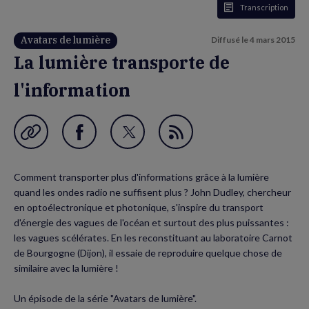
Transcription
Avatars de lumière
Diffusé le
4 mars 2015
La lumière transporte de
l'information
Garder en favori
Partager
Partager
Flux
sur
sur
RSS
Comment transporter plus d'informations grâce à la lumière
Facebook
Twitter
quand les ondes radio ne suffisent plus ? John Dudley, chercheur
(nouvelle
(nouvelle
en optoélectronique et photonique, s'inspire du transport
d'énergie des vagues de l'océan et surtout des plus puissantes :
fenêtre)
fenêtre)
les vagues scélérates. En les reconstituant au laboratoire Carnot
de Bourgogne (Dijon), il essaie de reproduire quelque chose de
similaire avec la lumière !
Un épisode de la série "Avatars de lumière".