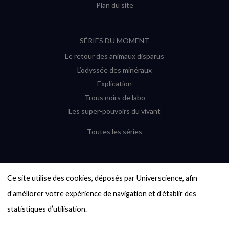
Plan du site
SÉRIES DU MOMENT
Le retour des animaux disparus
L’odyssée des minéraux
Explication
Trous noirs de labo
Les super-pouvoirs du vivant
Toutes les séries
DERNIÈRES ENQUÊTES
Ce site utilise des cookies, déposés par Universcience, afin 
6000 exoplanètes, et pas de « Terre »
en vue ?
d’améliorer votre expérience de navigation et d’établir des 
Quel avenir pour les cryptos ?
statistiques d’utilisation.

Un loup préhistorique ressuscité ? La