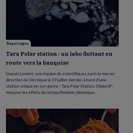
de
Tara
Polar
station
:
un
labo
flottant
en
route
vers
Reportages
la
banquise
Tara Polar station : un labo flottant en
route vers la banquise
Depuis Lorient, une équipe de scientifiques a pris la mer en
direction de l’Arctique le 19 juillet dernier, à bord d’une
station unique en son genre : Tara Polar Station. Objectif :
mesurer les effets du réchauffement climatique.