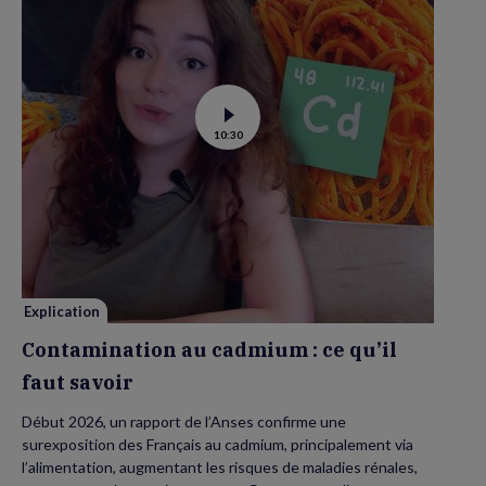
Voir
10:30
la
vidéo
de
Contamination
au
cadmium :
ce
qu’il
faut
savoir
Explication
Contamination au cadmium : ce qu’il
faut savoir
Début 2026, un rapport de l’Anses confirme une
surexposition des Français au cadmium, principalement via
l’alimentation, augmentant les risques de maladies rénales,