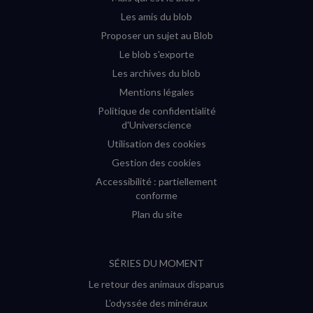
fenêtre)
fenêtre)
fenêtre)
fenêtre)
Les amis du blob
Proposer un sujet au Blob
Le blob s'exporte
Les archives du blob
Mentions légales
Politique de confidentialité
d'Universcience
Utilisation des cookies
Gestion des cookies
Accessibilité : partiellement
conforme
Plan du site
SÉRIES DU MOMENT
Le retour des animaux disparus
L’odyssée des minéraux