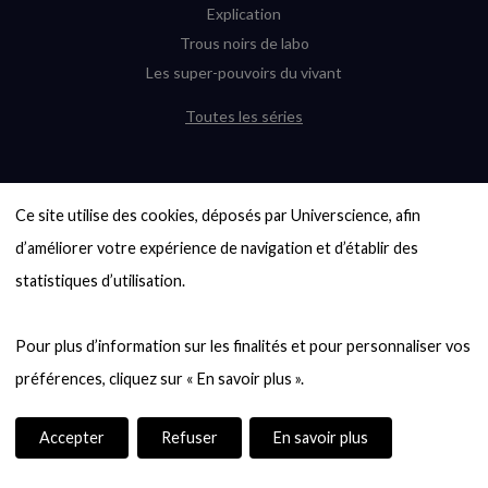
Explication
Trous noirs de labo
Les super-pouvoirs du vivant
Toutes les séries
DERNIÈRES ENQUÊTES
Ce site utilise des cookies, déposés par Universcience, afin 
6000 exoplanètes, et pas de « Terre »
en vue ?
d’améliorer votre expérience de navigation et d’établir des 
Quel avenir pour les cryptos ?
statistiques d’utilisation.

Un loup préhistorique ressuscité ? La
désextinction en question
Pour plus d’information sur les finalités et pour personnaliser vos 
Entre mathématiques et politique : la
quête d’un vote équitable
Évaluer l’intelligence humaine : un vrai
casse-tête
Accepter
Refuser
En savoir plus
Toutes les enquêtes