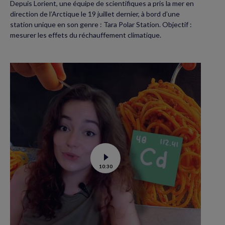
Depuis Lorient, une équipe de scientifiques a pris la mer en
direction de l’Arctique le 19 juillet dernier, à bord d’une
station unique en son genre : Tara Polar Station. Objectif :
mesurer les effets du réchauffement climatique.
Voir
10:30
la
vidéo
de
Contamination
au
cadmium :
ce
qu’il
faut