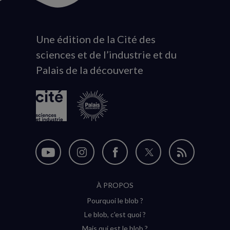
Une édition de la Cité des
Animation
sciences et de l’industrie et du
du
Palais de la découverte
logo
Nous
Nous
Nous
Nous
Flux
suivre
suivre
suivre
suivre
RSS
À PROPOS
sur
sur
sur
sur
Pourquoi le blob ?
YouTube
Instagram
Facebook
Twitter
Le blob, c'est quoi ?
(nouvelle
(nouvelle
(nouvelle
(nouvelle
Mais qui est le blob ?