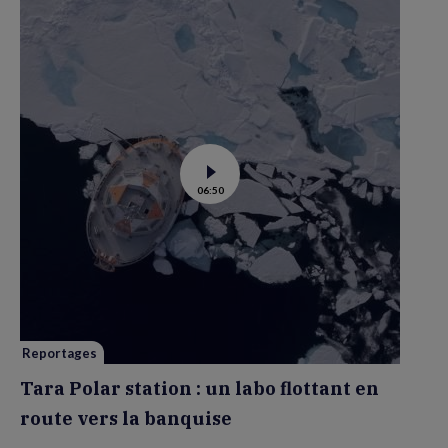
Voir
06:50
la
vidéo
de
Tara
Polar
station
:
un
labo
flottant
en
route
vers
Reportages
la
banquise
Tara Polar station : un labo flottant en
route vers la banquise