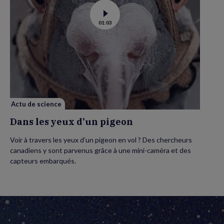
Voir
01:03
la
vidéo
de
Dans
les
yeux
d’un
pigeon
Actu de science
Dans les yeux d’un pigeon
Voir à travers les yeux d’un pigeon en vol ? Des chercheurs
canadiens y sont parvenus grâce à une mini-caméra et des
capteurs embarqués.