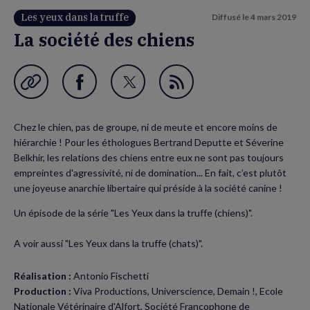
Les yeux dans la truffe
Diffusé le
4 mars 2019
La société des chiens
Garder en favori
Partager
Partager
Flux
sur
sur
RSS
Chez le chien, pas de groupe, ni de meute et encore moins de
Facebook
Twitter
hiérarchie ! Pour les éthologues Bertrand Deputte et Séverine
(nouvelle
(nouvelle
Belkhir, les relations des chiens entre eux ne sont pas toujours
empreintes d'agressivité, ni de domination... En fait, c’est plutôt
fenêtre)
fenêtre)
une joyeuse anarchie libertaire qui préside à la société canine !
Un épisode de la série "Les Yeux dans la truffe (chiens)".
A voir aussi "Les Yeux dans la truffe (chats)".
Réalisation :
Antonio Fischetti
Production :
Viva Productions, Universcience, Demain !, Ecole
Nationale Vétérinaire d'Alfort, Société Francophone de