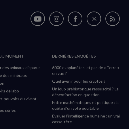
Nous
Nous
Nous
Nous
Flux
suivre
suivre
suivre
suivre
RSS
sur
sur
sur
sur
YouTube
Instagram
Facebook
Twitter
 DU MOMENT
DERNIÈRES ENQUÊTES
(nouvelle
(nouvelle
(nouvelle
(nouvelle
fenêtre)
fenêtre)
fenêtre)
fenêtre)
r des animaux disparus
6000 exoplanètes, et pas de « Terre »
en vue ?
ée des minéraux
Quel avenir pour les cryptos ?
ion
Un loup préhistorique ressuscité ? La
irs de labo
désextinction en question
r-pouvoirs du vivant
Entre mathématiques et politique : la
quête d’un vote équitable
es séries
Évaluer l’intelligence humaine : un vrai
casse-tête