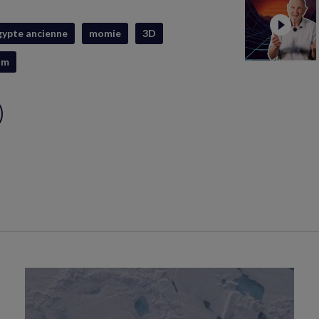
gypte ancienne
momie
3D
um
ux
S