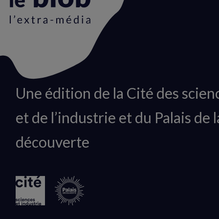
Animation
Une édition de la Cité des scien
du
et de l’industrie et du Palais de l
logo
découverte