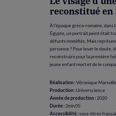
Le visage d’u
reconstitué en
À l’époque gréco-romaine, dans 
Égypte, un portrait peint était t
défunts momifiés. Mais représente
personne ? Pour lever le doute, 
reconstruire pour la première foi
jeune enfant mort et de le compar
Réalisation :
Véronique Marsollie
Production :
Universcience
Année de production :
2020
Durée :
2min05
Accessibilité :
sous-titres frança