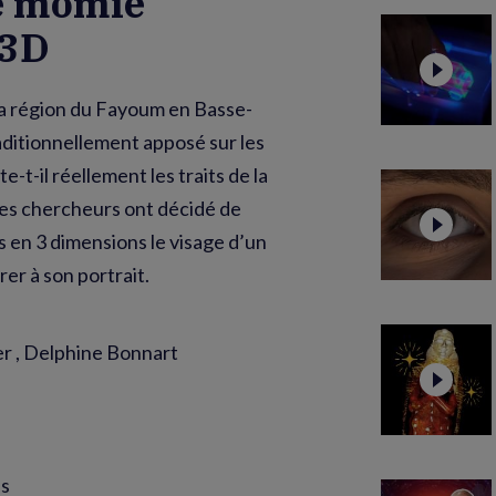
ne momie
 3D
la région du Fayoum en Basse-
raditionnellement apposé sur les
-t-il réellement les traits de la
des chercheurs ont décidé de
s en 3 dimensions le visage d’un
er à son portrait.
r , Delphine Bonnart
is