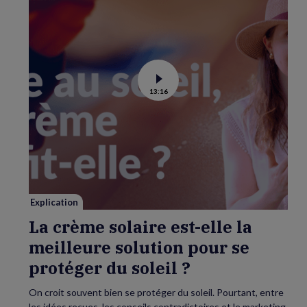
Voir
13:16
la
vidéo
de
La
crème
solaire
est-
elle
la
meilleure
solution
pour
se
Explication
protéger
du
La crème solaire est-elle la
soleil
?
meilleure solution pour se
protéger du soleil ?
On croit souvent bien se protéger du soleil. Pourtant, entre
les idées reçues, les conseils contradictoires et le marketing,