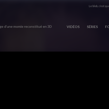
Le blob, c’est quo
age d’une momie reconstitué en 3D
VIDÉOS
SÉRIES
F