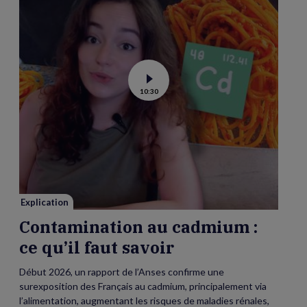
Voir
10:30
la
vidéo
de
Contamination
au
cadmium :
ce
qu’il
faut
savoir
Explication
Contamination au cadmium :
ce qu’il faut savoir
Début 2026, un rapport de l’Anses confirme une
surexposition des Français au cadmium, principalement via
l’alimentation, augmentant les risques de maladies rénales,