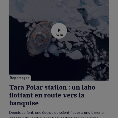
Voir
06:50
la
vidéo
de
Tara
Polar
station
:
un
labo
flottant
en
route
vers
Reportages
la
banquise
Tara Polar station : un labo
flottant en route vers la
banquise
Depuis Lorient, une équipe de scientifiques a pris la mer en
direction de l’Arctique le 19 juillet dernier, à bord d’une