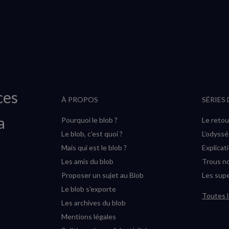
ces
À PROPOS
SÉRIES
a
Pourquoi le blob ?
Le retou
Le blob, c'est quoi ?
L’odyss
Mais qui est le blob ?
Explicat
Les amis du blob
Trous no
Proposer un sujet au Blob
Les supe
Le blob s'exporte
Toutes l
Les archives du blob
Mentions légales