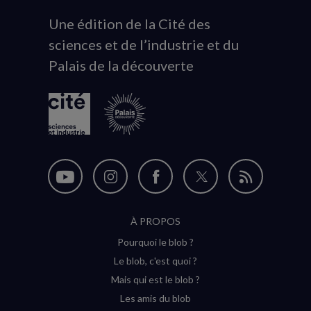
Une édition de la Cité des
Animation
sciences et de l’industrie et du
du
Palais de la découverte
logo
Nous
Nous
Nous
Nous
Flux
suivre
suivre
suivre
suivre
RSS
À PROPOS
sur
sur
sur
sur
Pourquoi le blob ?
YouTube
Instagram
Facebook
Twitter
Le blob, c'est quoi ?
(nouvelle
(nouvelle
(nouvelle
(nouvelle
Mais qui est le blob ?
fenêtre)
fenêtre)
fenêtre)
fenêtre)
Les amis du blob