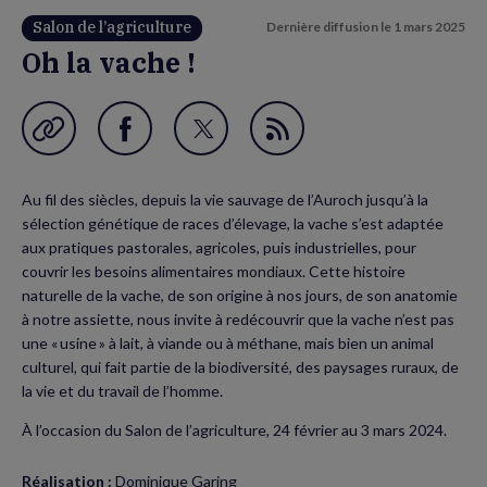
Salon de l’agriculture
Dernière diffusion le
1 mars 2025
Oh la vache !
Garder en favori
Partager
Partager
Flux
sur
sur
RSS
Au fil des siècles, depuis la vie sauvage de l’Auroch jusqu’à la
Facebook
Twitter
sélection génétique de races d’élevage, la vache s’est adaptée
(nouvelle
(nouvelle
aux pratiques pastorales, agricoles, puis industrielles, pour
couvrir les besoins alimentaires mondiaux. Cette histoire
fenêtre)
fenêtre)
naturelle de la vache, de son origine à nos jours, de son anatomie
à notre assiette, nous invite à redécouvrir que la vache n’est pas
une « usine » à lait, à viande ou à méthane, mais bien un animal
culturel, qui fait partie de la biodiversité, des paysages ruraux, de
la vie et du travail de l’homme.
À l’occasion du Salon de l’agriculture, 24 février au 3 mars 2024.
Réalisation :
Dominique Garing