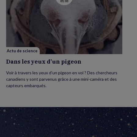
01:03
la
vidéo
de
Dans
les
yeux
d’un
pigeon
Actu de science
Dans les yeux d’un pigeon
Voir à travers les yeux d’un pigeon en vol ? Des chercheurs
canadiens y sont parvenus grâce à une mini-caméra et des
capteurs embarqués.