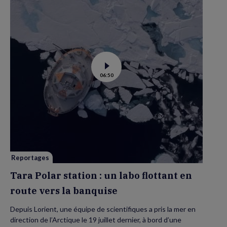
Voir
06:50
la
vidéo
de
Tara
Polar
station
:
un
labo
flottant
en
route
vers
Reportages
la
banquise
Tara Polar station : un labo flottant en
route vers la banquise
Depuis Lorient, une équipe de scientifiques a pris la mer en
direction de l’Arctique le 19 juillet dernier, à bord d’une