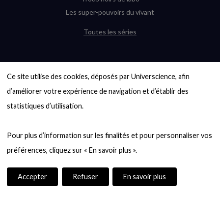
Les super-pouvoirs du vivant
Toutes les séries
DERNIÈRES ENQUÊTES
Ce site utilise des cookies, déposés par Universcience, afin 
6000 exoplanètes, et pas de « Terre »
en vue ?
d’améliorer votre expérience de navigation et d’établir des 
Quel avenir pour les cryptos ?
statistiques d’utilisation.

Un loup préhistorique ressuscité ? La
désextinction en question
Pour plus d’information sur les finalités et pour personnaliser vos 
Entre mathématiques et politique : la
quête d’un vote équitable
Évaluer l’intelligence humaine : un vrai
casse-tête
Accepter
Refuser
En savoir plus
Toutes les enquêtes