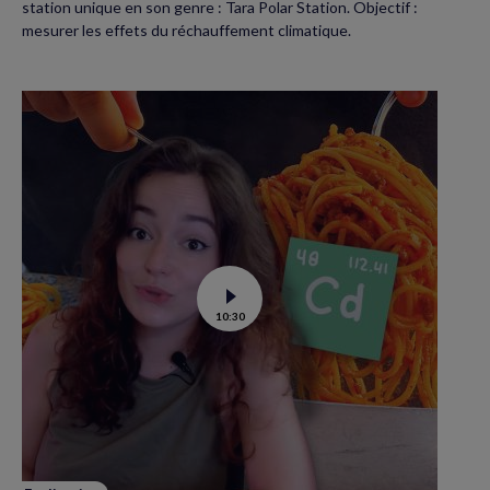
station unique en son genre : Tara Polar Station. Objectif :
mesurer les effets du réchauffement climatique.
Voir
10:30
la
vidéo
de
Contamination
au
cadmium :
ce
qu’il
faut
savoir