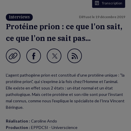
Transcription
Interviews
Diffusé le
19 décembre 2019
Protéine prion : ce que l'on sait,
ce que l'on ne sait pas...
Garder en favori
Partager
Partager
Flux
sur
sur
RSS
L'agent pathogène prion est constitué d'une protéine unique : "la
Facebook
Twitter
protéine prion", qui s'exprime à la fois chez l'Homme et l'animal.
(nouvelle
(nouvelle
Elle existe en effet sous 2 états : un état normal et un état
pathologique. Mais cette protéine et son rôle sont pour l'instant
fenêtre)
fenêtre)
mal connus, comme nous l'explique le spécialiste de l’Inra Vincent
Béringue.
Réalisation :
Caroline Ando
Production :
EPPDCSI - Universcience