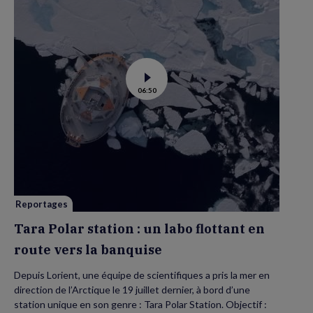
Voir
06:50
la
vidéo
de
Tara
Polar
station
:
un
labo
flottant
en
route
vers
Reportages
la
banquise
Tara Polar station : un labo flottant en
route vers la banquise
Depuis Lorient, une équipe de scientifiques a pris la mer en
direction de l’Arctique le 19 juillet dernier, à bord d’une
station unique en son genre : Tara Polar Station. Objectif :