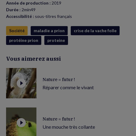
Année de production :
2019
Durée :
2min49
Accessibilité :
sous-titres français
Société
maladie a prion
crise de la vache folle
protéine prion
proteine
Vous aimerez aussi
Nature = futur !
Réparer comme le vivant
Nature = futur !
Une mouche très collante