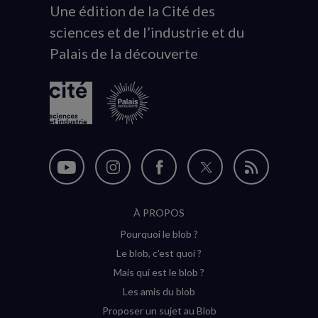
Une édition de la Cité des
Animation
sciences et de l’industrie et du
du
Palais de la découverte
logo
Nous
Nous
Nous
Nous
Flux
suivre
suivre
suivre
suivre
RSS
À PROPOS
sur
sur
sur
sur
Pourquoi le blob ?
YouTube
Instagram
Facebook
Twitter
Le blob, c'est quoi ?
(nouvelle
(nouvelle
(nouvelle
(nouvelle
Mais qui est le blob ?
fenêtre)
fenêtre)
fenêtre)
fenêtre)
Les amis du blob
Proposer un sujet au Blob