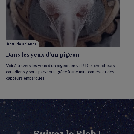
de
Dans
les
yeux
d’un
pigeon
Actu de science
Dans les yeux d’un pigeon
Voir à travers les yeux d’un pigeon en vol ? Des chercheurs
canadiens y sont parvenus grâce à une mini-caméra et des
capteurs embarqués.
Suivez le Blob !