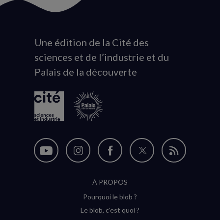
Une édition de la Cité des
Animation
sciences et de l’industrie et du
du
Palais de la découverte
logo
Nous
Nous
Nous
Nous
Flux
suivre
suivre
suivre
suivre
RSS
À PROPOS
sur
sur
sur
sur
Pourquoi le blob ?
YouTube
Instagram
Facebook
Twitter
Le blob, c'est quoi ?
(nouvelle
(nouvelle
(nouvelle
(nouvelle