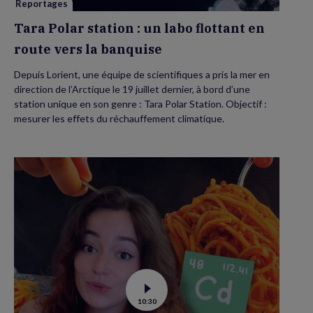
vers
Reportages
la
banquise
Tara Polar station : un labo flottant en
route vers la banquise
Depuis Lorient, une équipe de scientifiques a pris la mer en
direction de l’Arctique le 19 juillet dernier, à bord d’une
station unique en son genre : Tara Polar Station. Objectif :
mesurer les effets du réchauffement climatique.
Voir
10:30
la
vidéo