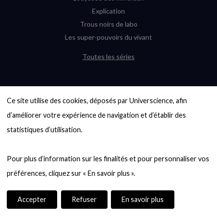
Explication
Trous noirs de labo
Les super-pouvoirs du vivant
Toutes les séries
DERNIÈRES ENQUÊTES
Ce site utilise des cookies, déposés par Universcience, afin 
6000 exoplanètes, et pas de « Terre »
en vue ?
d’améliorer votre expérience de navigation et d’établir des 
Quel avenir pour les cryptos ?
statistiques d’utilisation.

Un loup préhistorique ressuscité ? La
désextinction en question
Pour plus d’information sur les finalités et pour personnaliser vos 
Entre mathématiques et politique : la
quête d’un vote équitable
Évaluer l’intelligence humaine : un vrai
casse-tête
Accepter
Refuser
En savoir plus
Toutes les enquêtes