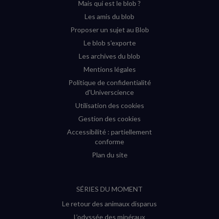
Mais qui est le blob ?
fenêtre)
fenêtre)
fenêtre)
fenêtre)
Les amis du blob
Proposer un sujet au Blob
Le blob s'exporte
Les archives du blob
Mentions légales
Politique de confidentialité
d'Universcience
Utilisation des cookies
Gestion des cookies
Accessibilité : partiellement
conforme
Plan du site
SÉRIES DU MOMENT
Le retour des animaux disparus
L’odyssée des minéraux