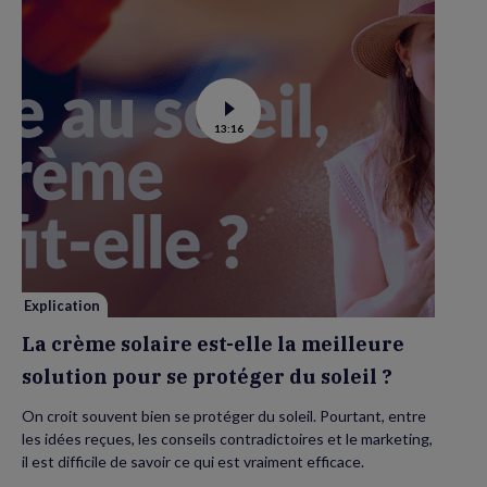
Voir
13:16
la
vidéo
de
La
crème
solaire
est-
elle
la
meilleure
solution
pour
se
Explication
protéger
du
La crème solaire est-elle la meilleure
soleil
?
solution pour se protéger du soleil ?
On croit souvent bien se protéger du soleil. Pourtant, entre
les idées reçues, les conseils contradictoires et le marketing,
il est difficile de savoir ce qui est vraiment efficace.