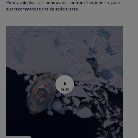
Pour y voir plus clair, nous avons confronté les idées reçues
aux recommandations de spécialistes.
Voir
06:50
la
vidéo
de
Tara
Polar
station
:
un
labo
flottant
en
route