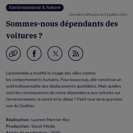
Environnement & Nature
Dernière diffusion le
21 juillet 2021
Sommes-nous dépendants des
voitures ?
Garder en favori
Partager
Partager
Flux
sur
sur
RSS
L’automobile a modifié le visage des villes comme
Facebook
Twitter
les comportements humains. Pour beaucoup, elle constitue un
(nouvelle
(nouvelle
outil indispensable des déplacements quotidiens. Mais quelles
sont les conséquences de notre dépendance aux voitures sur
fenêtre)
fenêtre)
l’environnement, la santé et le climat ? Petit tour de la question
vue du Québec.
Réalisation :
Laurent Mercier-Roy
Production :
Savoir Media
Année de production :
2020