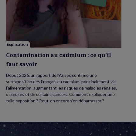
de
Contamination
au
cadmium :
ce
qu’il
faut
savoir
Explication
Contamination au cadmium : ce qu’il
faut savoir
Début 2026, un rapport de l’Anses confirme une
surexposition des Français au cadmium, principalement via
l’alimentation, augmentant les risques de maladies rénales,
osseuses et de certains cancers. Comment expliquer une
telle exposition ? Peut-on encore s’en débarrasser ?