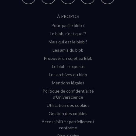
Nous
Nous
Nous
Nous
Flux
suivre
suivre
suivre
suivre
RSS
À PROPOS
sur
sur
sur
sur
Pourquoi le blob ?
YouTube
Instagram
Facebook
Twitter
Le blob, c'est quoi ?
(nouvelle
(nouvelle
(nouvelle
(nouvelle
Mais qui est le blob ?
fenêtre)
fenêtre)
fenêtre)
fenêtre)
Les amis du blob
Proposer un sujet au Blob
Le blob s'exporte
Les archives du blob
Mentions légales
Politique de confidentialité
d'Universcience
Utilisation des cookies
Gestion des cookies
Accessibilité : partiellement
conforme
Plan du site