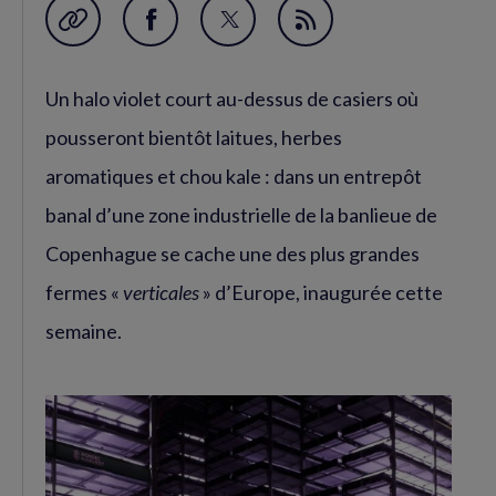
Garder en favori
Partager
Partager
Flux
sur
sur
RSS
Un halo violet court au-dessus de casiers où
Facebook
Twitter
(nouvelle
(nouvelle
pousseront bientôt laitues, herbes
fenêtre)
fenêtre)
aromatiques et chou kale : dans un entrepôt
banal d’une zone industrielle de la banlieue de
Copenhague se cache une des plus grandes
fermes «
verticales
» d’Europe, inaugurée cette
semaine.