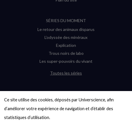
SÉRIES DU MOMENT
Le retour des animaux disparus
L’odyssée des minéraux
Explication
Trous noirs de labo
Les super-pouvoirs du vivant
Toutes les séries
DERNIÈRES ENQUÊTES
Ce site utilise des cookies, déposés par Universcience, afin 
6000 exoplanètes, et pas de « Terre »
en vue ?
d’améliorer votre expérience de navigation et d’établir des 
Quel avenir pour les cryptos ?
statistiques d’utilisation.

Un loup préhistorique ressuscité ? La
désextinction en question