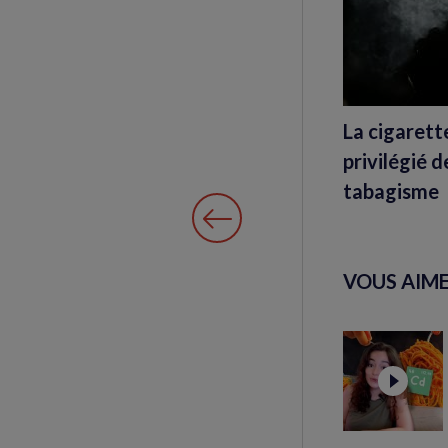
La cigarett
privilégié 
tabagisme
VOUS AIME