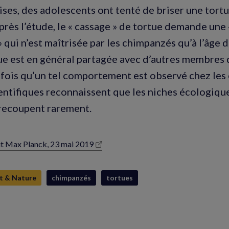
ises, des adolescents ont tenté de briser une tort
près l’étude, le « cassage » de tortue demande une
 qui n’est maîtrisée par les chimpanzés qu’à l’âge 
tue est en général partagée avec d’autres membres 
 fois qu’un tel comportement est observé chez les
ientifiques reconnaissent que les niches écologiqu
recoupent rarement.
ut Max Planck, 23 mai 2019
lle
e)
t & Nature
chimpanzés
tortues