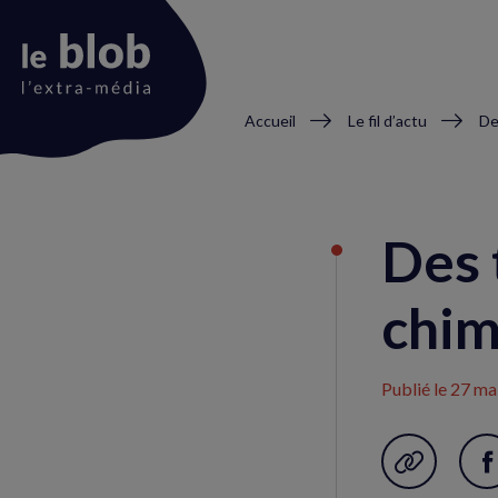
Fil
Accueil
Le fil d’actu
De
d'Ariane
Animation
du
Des 
logo
chi
Publié le
27 ma
Garder en f
P