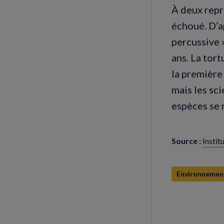
À deux repr
échoué. D’a
percussive »
ans. La tor
la première
mais les sc
espèces se 
Source :
Instit
(nouve
fenêtr
Environnemen