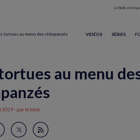
Le blob, c’est quo
s tortues au menu des chimpanzés
VIDÉOS
SÉRIES
F
tortues au menu de
mpanzés
i 2019
- par le blob
avori
artager
Partager
Flux