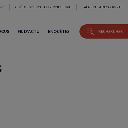
i ?
CITÉ DES SCIENCES ET DE L'INDUSTRIE
PALAIS DE LA DÉCOUVERTE
OCUS
FIL D'ACTU
ENQUÊTES
RECHERCHER
s