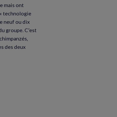
ue mais ont
 « technologie
de neuf ou dix
du groupe. C’est
 chimpanzés,
es des deux