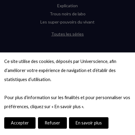
Explication
Trous noirs de labo
Les super-pouvoirs du vivant
Toutes les séries
DERNIÈRES ENQUÊTES
Ce site utilise des cookies, déposés par Universcience, afin 
6000 exoplanètes, et pas de « Terre »
en vue ?
d’améliorer votre expérience de navigation et d’établir des 
Quel avenir pour les cryptos ?
statistiques d’utilisation.

Un loup préhistorique ressuscité ? La
désextinction en question
Pour plus d’information sur les finalités et pour personnaliser vos 
Entre mathématiques et politique : la
quête d’un vote équitable
Évaluer l’intelligence humaine : un vrai
casse-tête
Accepter
Refuser
En savoir plus
Toutes les enquêtes