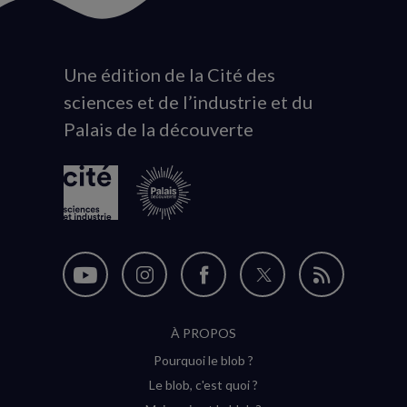
Une édition de la Cité des
Animation
sciences et de l’industrie et du
du
Palais de la découverte
logo
Nous
Nous
Nous
Nous
Flux
suivre
suivre
suivre
suivre
RSS
À PROPOS
sur
sur
sur
sur
Pourquoi le blob ?
YouTube
Instagram
Facebook
Twitter
Le blob, c'est quoi ?
(nouvelle
(nouvelle
(nouvelle
(nouvelle