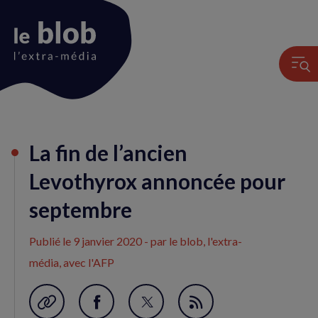
Animation
La fin de l’ancien
du
logo
Levothyrox annoncée pour
septembre
Publié le
9 janvier 2020
- par le blob, l'extra-
média, avec l'AFP
Garder en favori
Partager
Partager
Flux