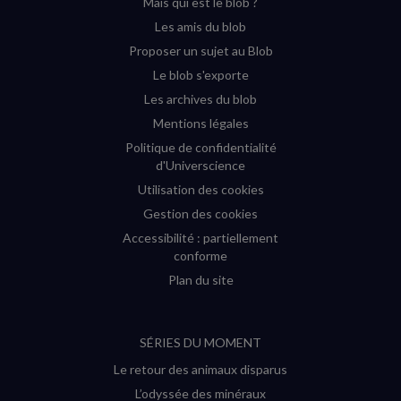
Mais qui est le blob ?
fenêtre)
fenêtre)
fenêtre)
fenêtre)
Les amis du blob
Proposer un sujet au Blob
Le blob s'exporte
Les archives du blob
Mentions légales
Politique de confidentialité
d'Universcience
Utilisation des cookies
Gestion des cookies
Accessibilité : partiellement
conforme
Plan du site
SÉRIES DU MOMENT
Le retour des animaux disparus
L’odyssée des minéraux