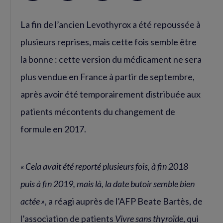
sur
sur
RSS
La fin de l’ancien Levothyrox a été repoussée à
Facebook
Twitter
(nouvelle
(nouvelle
plusieurs reprises, mais cette fois semble être
fenêtre)
fenêtre)
la bonne : cette version du médicament ne sera
plus vendue en France à partir de septembre,
après avoir été temporairement distribuée aux
patients mécontents du changement de
formule en 2017.
« Cela avait été reporté plusieurs fois, à fin 2018
puis à fin 2019, mais là, la date butoir semble bien
actée »
, a réagi auprès de l’AFP Beate Bartès, de
l’association de patients
Vivre sans thyroïde
, qui