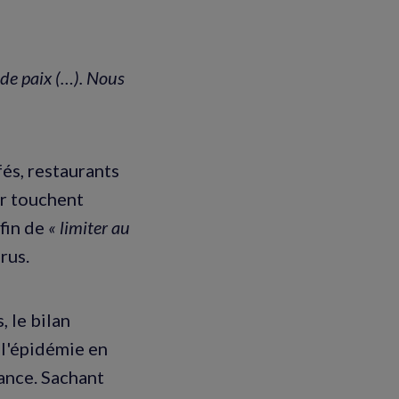
 de paix (…). Nous
fés, restaurants
ir touchent
afin de
« limiter au
rus.
 le bilan
 l'épidémie en
rance. Sachant