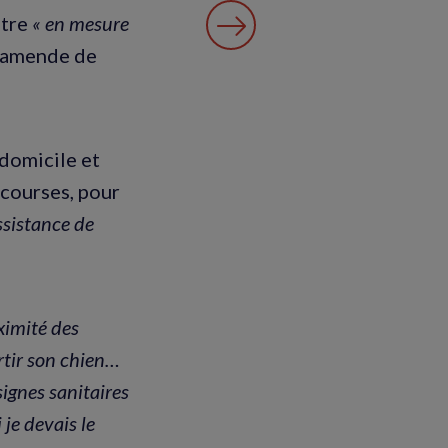
être
« en mesure
e amende de
domicile et
 courses, pour
ssistance de
ximité des
rtir son chien…
ignes sanitaires
i je devais le