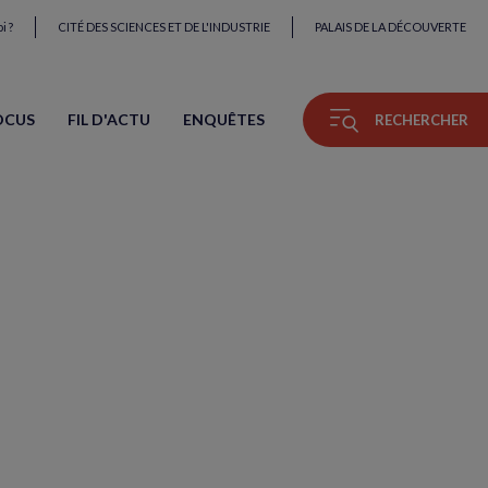
i ?
CITÉ DES SCIENCES ET DE L'INDUSTRIE
PALAIS DE LA DÉCOUVERTE
OCUS
FIL D'ACTU
ENQUÊTES
RECHERCHER