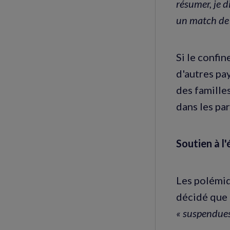
résumer, je d
un match de 
Si le confi
d'autres pay
des famille
dans les pa
Soutien à l
Les polémiq
décidé que 
« suspendues