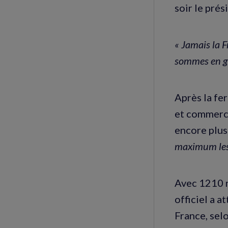
soir le pré
« Jamais la F
sommes en gu
Après la fer
et commerce
encore plus
maximum les
Avec 1210 n
officiel a 
France, selo