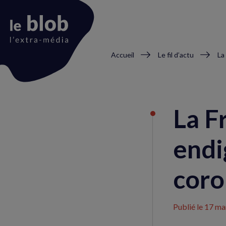
Fil
Accueil
Le fil d’actu
d'Ariane
Animation
du
La F
logo
endi
coro
Publié le
17 ma