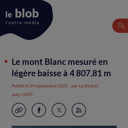
Animation
Le mont Blanc mesuré en
du
logo
légère baisse à 4 807,81 m
Publié le
29 septembre 2021
- par Le Blob.fr,
avec L'AFP
Garder en favori
Partager
Partager
Flux
sur
sur
RSS