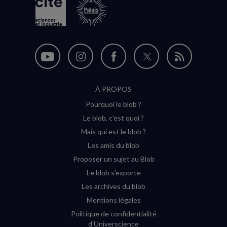
Nous
Nous
Nous
Nous
Flux
suivre
suivre
suivre
suivre
RSS
À PROPOS
sur
sur
sur
sur
Pourquoi le blob ?
YouTube
Instagram
Facebook
Twitter
Le blob, c'est quoi ?
(nouvelle
(nouvelle
(nouvelle
(nouvelle
Mais qui est le blob ?
fenêtre)
fenêtre)
fenêtre)
fenêtre)
Les amis du blob
Proposer un sujet au Blob
Le blob s'exporte
Les archives du blob
Mentions légales
Politique de confidentialité
d'Universcience