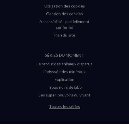
Utilisation des cookies
Gestion des cookies
Accessibilité : partiellement
conforme
Plan du site
SÉRIES DU MOMENT
Le retour des animaux disparus
L’odyssée des minéraux
Explication
Trous noirs de labo
Les super-pouvoirs du vivant
Toutes les séries
DERNIÈRES ENQUÊTES