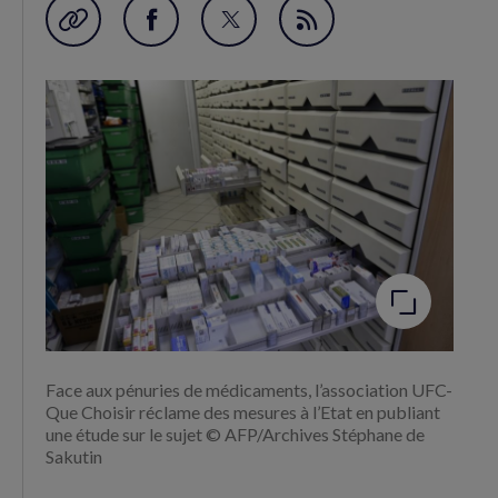
Garder en favori
Partager
Partager
Flux
sur
sur
RSS
Facebook
Twitter
(nouvelle
(nouvelle
fenêtre)
fenêtre)
Agrandir
l'image
Face aux pénuries de médicaments, l’association UFC-
Que Choisir réclame des mesures à l’Etat en publiant
une étude sur le sujet © AFP/Archives Stéphane de
Sakutin