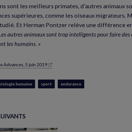
ins sont les meilleurs primates, d’autres animaux s
ces supérieures, comme les oiseaux migrateurs. Ma
étudié. Et Herman Pontzer relève une différence e
Les autres animaux sont trop intelligents pour faire des 
ont les humains.
»
e Advances, 5 juin 2019
lle
e)
siologie humaine
sport
endurance
SUIVANTS