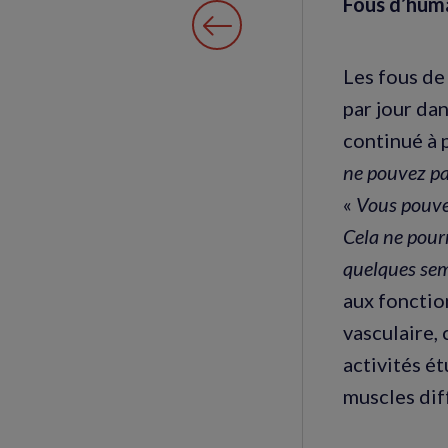
Fous d’hum
Les fous de 
par jour dan
continué à p
ne pouvez pa
«
Vous pouvez
Cela ne pour
quelques sema
aux fonctio
vasculaire, 
activités ét
muscles dif