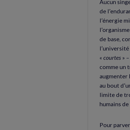
Aucun singe
de l’endura
l’énergie m
l’organisme
de base, co
l’universit
«
courtes
» –
comme un tr
augmenter l
au bout d’u
limite de t
humains de 
Pour parveni