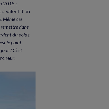
in 2015 :
quivalent d’un
 «
Même ces
n remettre dans
erdent du poids,
est le point
jour ? C’est
ercheur.