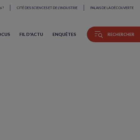
i ?
CITÉ DES SCIENCES ET DE L'INDUSTRIE
PALAIS DE LA DÉCOUVERTE
OCUS
FIL D'ACTU
ENQUÊTES
RECHERCHER