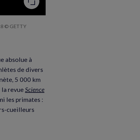
2018 © GETTY
ue absolue à
hlètes de divers
anète, 5 000 km
r la revue
Science
i les primates :
rs-cueilleurs