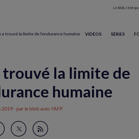
Le blob, c’est quo
 a trouvé la limite de l’endurance humaine
VIDÉOS
SÉRIES
F
 trouvé la limite de
durance humaine
n 2019
- par le blob avec l'AFP
avori
artager
Partager
Flux