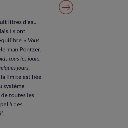
it litres d’eau
ais ils ont
équilibre. «
Vous
 Herman Pontzer.
ds tous les jours.
elques jours,
la limite est liée
au système
 de toutes les
ppel à des
f.