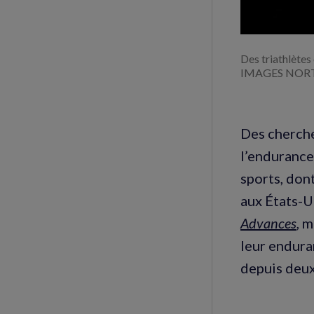
Des triathlète
IMAGES NORT
Des cherche
l’endurance
sports, don
aux États-Un
Advances
, 
leur endura
depuis deux