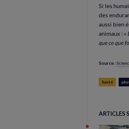
Si les huma
des enduran
aussi bien 
animaux : «
que ce que f
Source :
Scienc
(nouve
fenêtr
Santé
phy
ARTICLES 