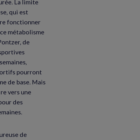
rée. La limite
e, qui est
ire fonctionner
s ce métabolisme
Pontzer, de
sportives
 semaines,
ortifs pourront
me de base. Mais
re vers une
 pour des
emaines.
oureuse de