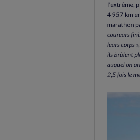
l’extrême, p
4 957 km en
marathon pa
coureurs fini
leurs corps
»
ils brûlent p
auquel on arr
2,5 fois le 