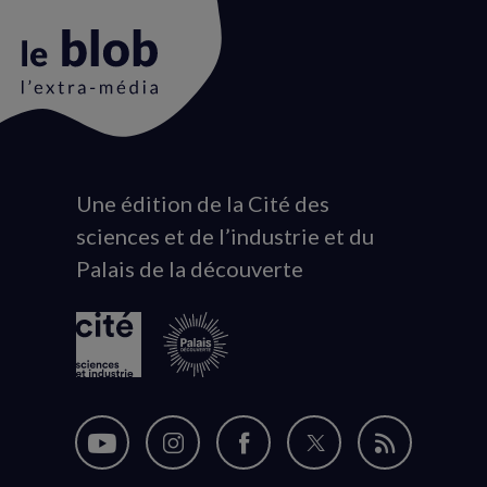
Une édition de la Cité des
Animation
sciences et de l’industrie et du
du
Palais de la découverte
logo
Nous
Nous
Nous
Nous
Flux