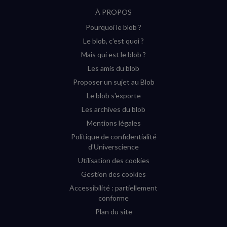
suivre
suivre
suivre
suivre
RSS
À PROPOS
sur
sur
sur
sur
Pourquoi le blob ?
YouTube
Instagram
Facebook
Twitter
Le blob, c'est quoi ?
(nouvelle
(nouvelle
(nouvelle
(nouvelle
Mais qui est le blob ?
fenêtre)
fenêtre)
fenêtre)
fenêtre)
Les amis du blob
Proposer un sujet au Blob
Le blob s'exporte
Les archives du blob
Mentions légales
Politique de confidentialité
d'Universcience
Utilisation des cookies
Gestion des cookies
Accessibilité : partiellement
conforme
Plan du site