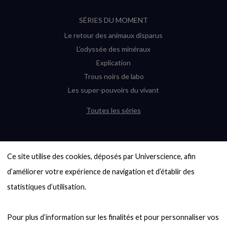
SÉRIES DU MOMENT
Le retour des animaux disparus
L’odyssée des minéraux
Explication
Trous noirs de labo
Les super-pouvoirs du vivant
Toutes les séries
DERNIÈRES ENQUÊTES
Ce site utilise des cookies, déposés par Universcience, afin 
6000 exoplanètes, et pas de « Terre »
en vue ?
d’améliorer votre expérience de navigation et d’établir des 
Quel avenir pour les cryptos ?
statistiques d’utilisation.

Un loup préhistorique ressuscité ? La
désextinction en question
Pour plus d’information sur les finalités et pour personnaliser vos 
Entre mathématiques et politique : la