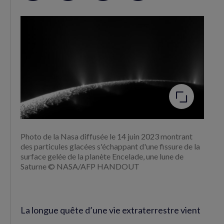
sur
sur
RSS
Facebook
Twitter
(nouvelle
(nouvelle
fenêtre)
fenêtre)
Agrandir
l'image
Photo de la Nasa diffusée le 14 juin 2023 montrant
des particules glacées s'échappant d'une fissure de la
surface gelée de la planète Encelade, une lune de
Saturne © NASA/AFP HANDOUT
La longue quête d’une vie extraterrestre vient