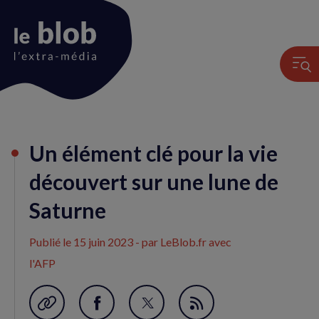
Animation
Un élément clé pour la vie
du
logo
découvert sur une lune de
Saturne
Publié le
15 juin 2023
- par LeBlob.fr avec
l'AFP
Garder en favori
Partager
Partager
Flux