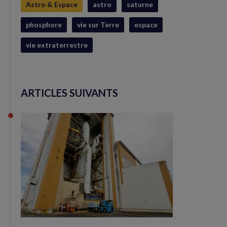
Astro & Espace
astro
saturne
phosphore
vie sur Terre
espace
vie extraterrestre
ARTICLES SUIVANTS