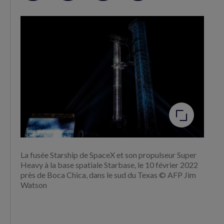
sur
sur
RSS
Facebook
Twitter
(nouvelle
(nouvelle
fenêtre)
fenêtre)
Agrandir
l'image
La fusée Starship de SpaceX et son propulseur Super
Heavy à la base spatiale Starbase, le 10 février 2022
près de Boca Chica, dans le sud du Texas © AFP Jim
Watson