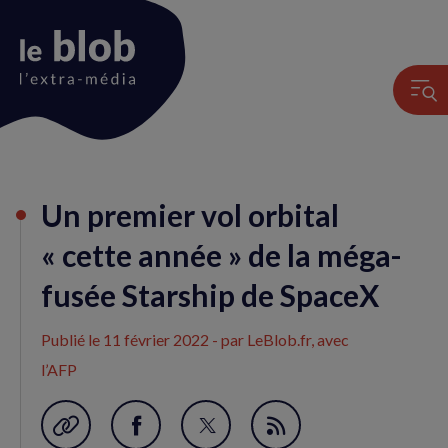
Animation
Un premier vol orbital
du
logo
« cette année » de la méga-
fusée Starship de SpaceX
Publié le
11 février 2022
- par LeBlob.fr, avec
l’AFP
Garder en favori
Partager
Partager
Flux