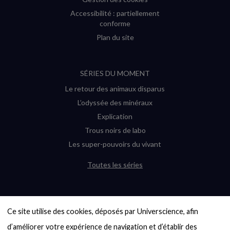
Accessibilité : partiellement
conforme
Plan du site
SÉRIES DU MOMENT
Le retour des animaux disparus
L’odyssée des minéraux
Explication
Trous noirs de labo
Les super-pouvoirs du vivant
Toutes les séries
DERNIÈRES ENQUÊTES
Ce site utilise des cookies, déposés par Universcience, afin 
6000 exoplanètes, et pas de « Terre »
en vue ?
d’améliorer votre expérience de navigation et d’établir des 