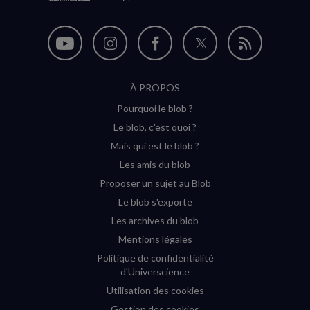
Nous
Nous
Nous
Nous
Flux
suivre
suivre
suivre
suivre
RSS
À PROPOS
sur
sur
sur
sur
Pourquoi le blob ?
YouTube
Instagram
Facebook
Twitter
Le blob, c'est quoi ?
(nouvelle
(nouvelle
(nouvelle
(nouvelle
Mais qui est le blob ?
fenêtre)
fenêtre)
fenêtre)
fenêtre)
Les amis du blob
Proposer un sujet au Blob
Le blob s'exporte
Les archives du blob
Mentions légales
Politique de confidentialité
d'Universcience
Utilisation des cookies
Gestion des cookies