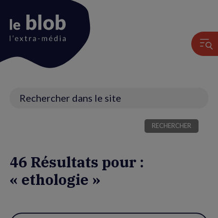
Animation
du
logo
Recherche
46 Résultats pour :
« ethologie »
Utiliser