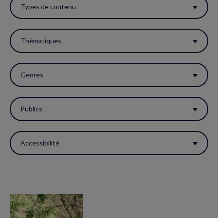
ces
Types de contenu
filtres
pour
Thématiques
réactualiser
la
Genres
page.
Publics
Accessibilité