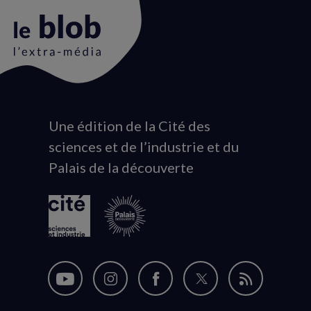
Une édition de la Cité des
Animation
sciences et de l’industrie et du
du
Palais de la découverte
logo
Nous
Nous
Nous
Nous
Flux
suivre
suivre
suivre
suivre
RSS