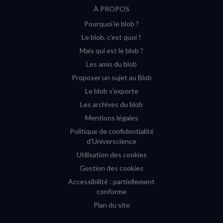
À PROPOS
sur
sur
sur
sur
Pourquoi le blob ?
YouTube
Instagram
Facebook
Twitter
Le blob, c'est quoi ?
(nouvelle
(nouvelle
(nouvelle
(nouvelle
Mais qui est le blob ?
fenêtre)
fenêtre)
fenêtre)
fenêtre)
Les amis du blob
Proposer un sujet au Blob
Le blob s'exporte
Les archives du blob
Mentions légales
Politique de confidentialité
d'Universcience
Utilisation des cookies
Gestion des cookies
Accessibilité : partiellement
conforme
Plan du site