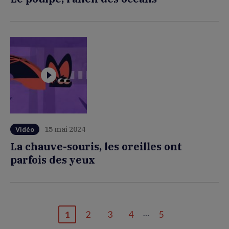
15 mai 2024
Vidéo
La chauve-souris, les oreilles ont
parfois des yeux
…
1
2
3
4
5
Page
Page
Page
Page
Dernière
courante
page