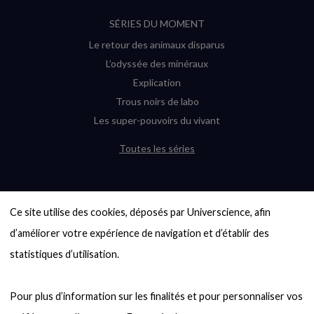
SÉRIES DU MOMENT
Le retour des animaux disparus
L’odyssée des minéraux
Explication
Trous noirs de labo
Les super-pouvoirs du vivant
Toutes les séries
DERNIÈRES ENQUÊTES
Ce site utilise des cookies, déposés par Universcience, afin 
6000 exoplanètes, et pas de « Terre »
en vue ?
d’améliorer votre expérience de navigation et d’établir des 
Quel avenir pour les cryptos ?
statistiques d’utilisation.

Un loup préhistorique ressuscité ? La
désextinction en question
Pour plus d’information sur les finalités et pour personnaliser vos 
Entre mathématiques et politique : la