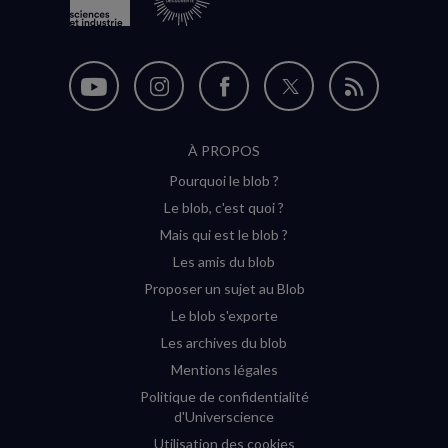
Nous
Nous
Nous
Nous
Flux
suivre
suivre
suivre
suivre
RSS
À PROPOS
sur
sur
sur
sur
Pourquoi le blob ?
YouTube
Instagram
Facebook
Twitter
Le blob, c'est quoi ?
(nouvelle
(nouvelle
(nouvelle
(nouvelle
Mais qui est le blob ?
fenêtre)
fenêtre)
fenêtre)
fenêtre)
Les amis du blob
Proposer un sujet au Blob
Le blob s'exporte
Les archives du blob
Mentions légales
Politique de confidentialité
d'Universcience
Utilisation des cookies