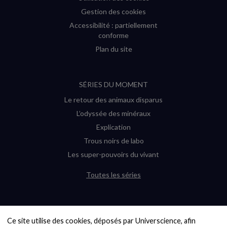
Gestion des cookies
Accessibilité : partiellement
conforme
Plan du site
SÉRIES DU MOMENT
Le retour des animaux disparus
L’odyssée des minéraux
Explication
Trous noirs de labo
Les super-pouvoirs du vivant
Toutes les séries
DERNIÈRES ENQUÊTES
Ce site utilise des cookies, déposés par Universcience, afin 
6000 exoplanètes, et pas de « Terre »