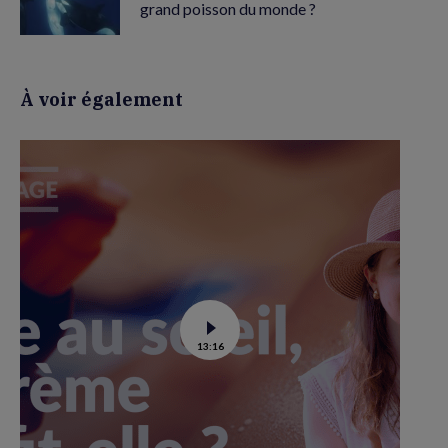
grand poisson du monde ?
À voir également
Voir
13:16
la
vidéo
de
La
crème
solaire
est-
elle