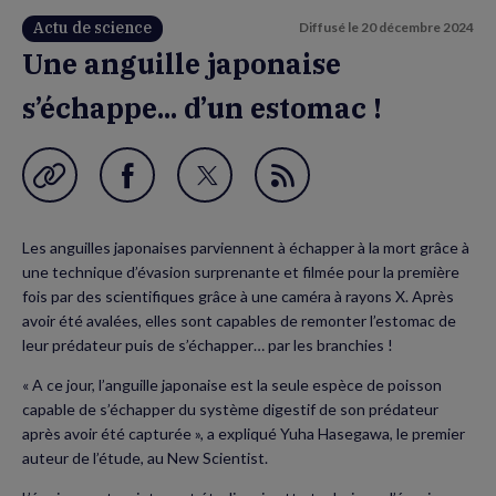
Actu de science
Diffusé le
20 décembre 2024
Une anguille japonaise
s’échappe... d’un estomac !
Garder en favori
Partager
Partager
Flux
sur
sur
RSS
Les anguilles japonaises parviennent à échapper à la mort grâce à
Facebook
Twitter
une technique d’évasion surprenante et filmée pour la première
(nouvelle
(nouvelle
fois par des scientifiques grâce à une caméra à rayons X. Après
avoir été avalées, elles sont capables de remonter l’estomac de
fenêtre)
fenêtre)
leur prédateur puis de s’échapper… par les branchies !
« A ce jour, l’anguille japonaise est la seule espèce de poisson
capable de s’échapper du système digestif de son prédateur
après avoir été capturée », a expliqué Yuha Hasegawa, le premier
auteur de l’étude, au New Scientist.