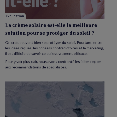
la
meilleure
solution
pour
se
Explication
protéger
du
La crème solaire est-elle la meilleure
soleil
?
solution pour se protéger du soleil ?
On croit souvent bien se protéger du soleil. Pourtant, entre
les idées reçues, les conseils contradictoires et le marketing,
il est difficile de savoir ce qui est vraiment efficace.
Pour y voir plus clair, nous avons confronté les idées reçues
aux recommandations de spécialistes.