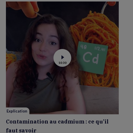
Voir
10:30
la
vidéo
de
Contamination
au
cadmium :
ce
qu’il
faut
savoir
Explication
Contamination au cadmium : ce qu’il
faut savoir