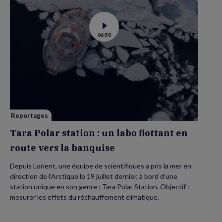
Voir
06:50
la
vidéo
de
Tara
Polar
station
:
un
labo
flottant
en
route
vers
Reportages
la
banquise
Tara Polar station : un labo flottant en
route vers la banquise
Depuis Lorient, une équipe de scientifiques a pris la mer en
direction de l’Arctique le 19 juillet dernier, à bord d’une
station unique en son genre : Tara Polar Station. Objectif :
mesurer les effets du réchauffement climatique.