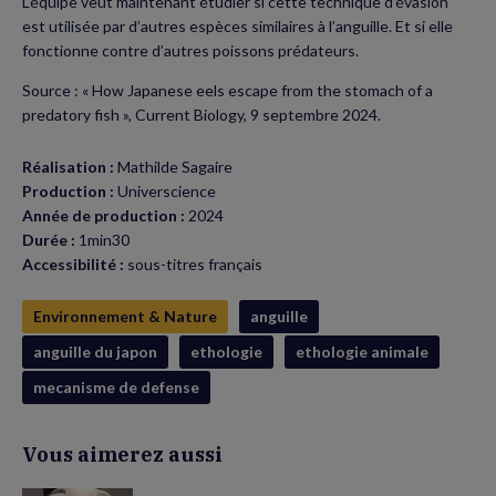
L’équipe veut maintenant étudier si cette technique d’évasion
est utilisée par d’autres espèces similaires à l’anguille. Et si elle
fonctionne contre d’autres poissons prédateurs.
Source : « How Japanese eels escape from the stomach of a
predatory fish », Current Biology, 9 septembre 2024.
Réalisation :
Mathilde Sagaire
Production :
Universcience
Année de production :
2024
Durée :
1min30
Accessibilité :
sous-titres français
Environnement & Nature
anguille
anguille du japon
ethologie
ethologie animale
mecanisme de defense
Vous aimerez aussi