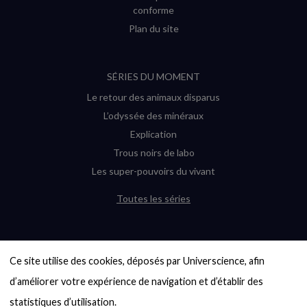
conforme
Plan du site
SÉRIES DU MOMENT
Le retour des animaux disparus
L’odyssée des minéraux
Explication
Trous noirs de labo
Les super-pouvoirs du vivant
Toutes les séries
DERNIÈRES ENQUÊTES
Ce site utilise des cookies, déposés par Universcience, afin 
6000 exoplanètes, et pas de « Terre »
en vue ?
d’améliorer votre expérience de navigation et d’établir des 
Quel avenir pour les cryptos ?
statistiques d’utilisation.
