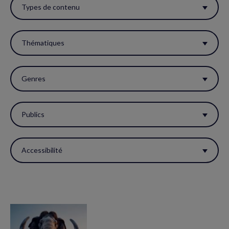
ces
Types de contenu
filtres
pour
Thématiques
réactualiser
la
Genres
page.
Publics
Accessibilité