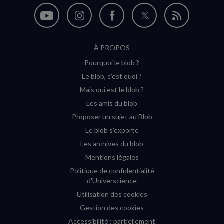
Nous
Nous
Nous
Nous
Flux
suivre
suivre
suivre
suivre
RSS
À PROPOS
sur
sur
sur
sur
Pourquoi le blob ?
YouTube
Instagram
Facebook
Twitter
Le blob, c'est quoi ?
(nouvelle
(nouvelle
(nouvelle
(nouvelle
Mais qui est le blob ?
fenêtre)
fenêtre)
fenêtre)
fenêtre)
Les amis du blob
Proposer un sujet au Blob
Le blob s'exporte
Les archives du blob
Mentions légales
Politique de confidentialité
d'Universcience
Utilisation des cookies
Gestion des cookies
Accessibilité : partiellement