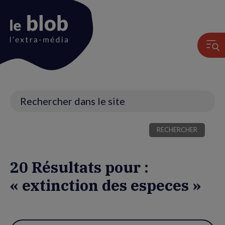
Animation
du
logo
Recherche
20 Résultats pour :
« extinction des especes »
Utiliser