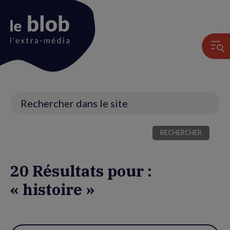
Animation
du
logo
Recherche
20 Résultats pour :
« histoire »
Utiliser