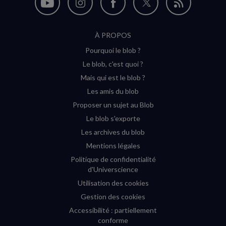
Nous
Nous
Nous
Nous
Flux
suivre
suivre
suivre
suivre
RSS
À PROPOS
sur
sur
sur
sur
Pourquoi le blob ?
YouTube
Instagram
Facebook
Twitter
Le blob, c'est quoi ?
(nouvelle
(nouvelle
(nouvelle
(nouvelle
Mais qui est le blob ?
fenêtre)
fenêtre)
fenêtre)
fenêtre)
Les amis du blob
Proposer un sujet au Blob
Le blob s'exporte
Les archives du blob
Mentions légales
Politique de confidentialité
d'Universcience
Utilisation des cookies
Gestion des cookies
Accessibilité : partiellement
conforme