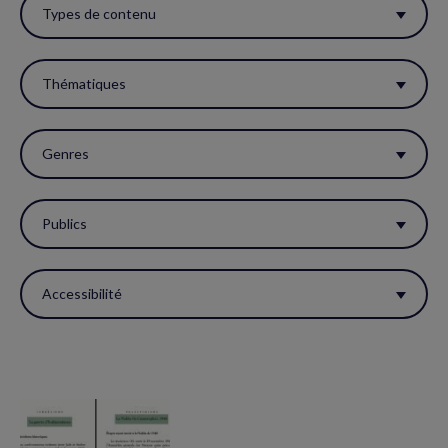
ces
Types de contenu
filtres
pour
Thématiques
réactualiser
la
Genres
page.
Publics
Accessibilité