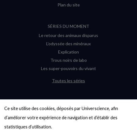
Plan du site
SÉRIES DU MOMENT
Le retour des animaux disparus
L’odyssée des minéraux
Explication
Trous noirs de labo
Les super-pouvoirs du vivant
Toutes les séries
DERNIÈRES ENQUÊTES
Ce site utilise des cookies, déposés par Universcience, afin 
6000 exoplanètes, et pas de « Terre »
en vue ?
d’améliorer votre expérience de navigation et d’établir des 
Quel avenir pour les cryptos ?
statistiques d’utilisation.

Un loup préhistorique ressuscité ? La