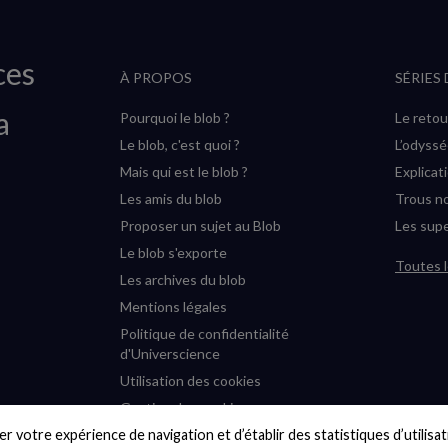
ces
À PROPOS
SÉRIES
a
Pourquoi le blob ?
Le retou
Le blob, c'est quoi ?
L’odyss
Mais qui est le blob ?
Explicat
Les amis du blob
Trous no
Proposer un sujet au Blob
Les supe
Le blob s'exporte
Toutes l
Les archives du blob
Mentions légales
Politique de confidentialité
d'Universcience
Utilisation des cookies
Gestion des cookies
r votre expérience de navigation et d’établir des statistiques d’utilisati
Accessibilité : partiellement