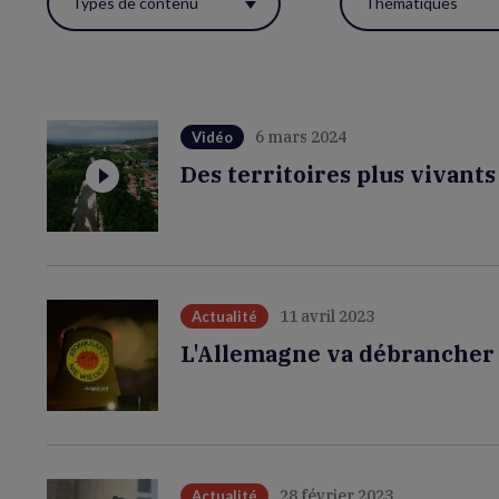
Types de contenu
Thématiques
ces
filtres
pour
réactualiser
6 mars 2024
Vidéo
la
Des territoires plus vivants
page.
11 avril 2023
Actualité
L'Allemagne va débrancher s
28 février 2023
Actualité