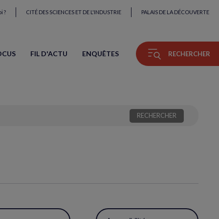
i ?
CITÉ DES SCIENCES ET DE L'INDUSTRIE
PALAIS DE LA DÉCOUVERTE
OCUS
FIL D'ACTU
ENQUÊTES
RECHERCHER