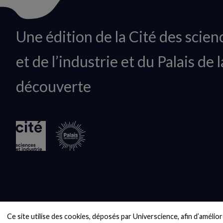
Animation
Une édition de la Cité des scien
du
et de l’industrie et du Palais de l
logo
découverte
Ce site utilise des cookies, déposés par Universcience, afin d’améliore