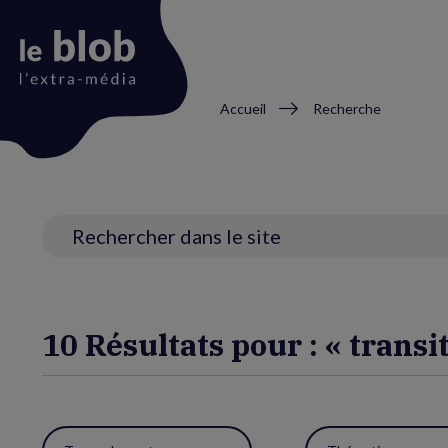
Fil
Accueil
Recherche
d'Ariane
Animation
du
logo
Recherche
10 Résultats pour : « transi
Utiliser