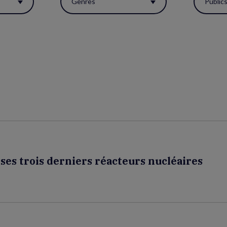
Genres
Public
es trois derniers réacteurs nucléaires