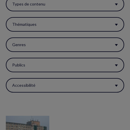
ces
Types de contenu
filtres
pour
Thématiques
réactualiser
la
Genres
page.
Publics
Accessibilité