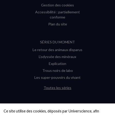
Gestion des cookies
Accessibilité : partiellement
conforme
Plan du site
SÉRIES DU MOMENT
Le retour des animaux disparus
L’odyssée des minéraux
Explication
Trous noirs de labo
Les super-pouvoirs du vivant
Toutes les séries
DERNIÈRES ENQUÊTES
Ce site utilise des cookies, déposés par Universcience, afin 
6000 exoplanètes, et pas de « Terre »