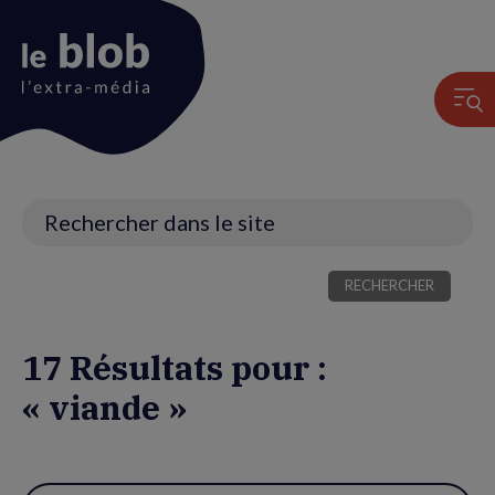
Animation
du
logo
Recherche
17 Résultats pour :
« viande »
Utiliser