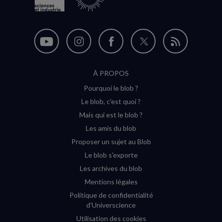
Nous
Nous
Nous
Nous
Flux
suivre
suivre
suivre
suivre
RSS
À PROPOS
sur
sur
sur
sur
Pourquoi le blob ?
YouTube
Instagram
Facebook
Twitter
Le blob, c'est quoi ?
(nouvelle
(nouvelle
(nouvelle
(nouvelle
Mais qui est le blob ?
fenêtre)
fenêtre)
fenêtre)
fenêtre)
Les amis du blob
Proposer un sujet au Blob
Le blob s'exporte
Les archives du blob
Mentions légales
Politique de confidentialité
d'Universcience
Utilisation des cookies