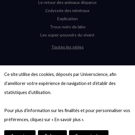
Le retour des animaux disparus
L’odyssée des minéraux
Explication
Trous noirs de labo
Les super-pouvoirs du vivant
Toutes les séries
DERNIÈRES ENQUÊTES
Ce site utilise des cookies, déposés par Universcience, afin 
6000 exoplanètes, et pas de « Terre »
en vue ?
d’améliorer votre expérience de navigation et d’établir des 
Quel avenir pour les cryptos ?
statistiques d’utilisation.

Un loup préhistorique ressuscité ? La
désextinction en question
Pour plus d’information sur les finalités et pour personnaliser vos 
Entre mathématiques et politique : la
quête d’un vote équitable
Évaluer l’intelligence humaine : un vrai
casse-tête