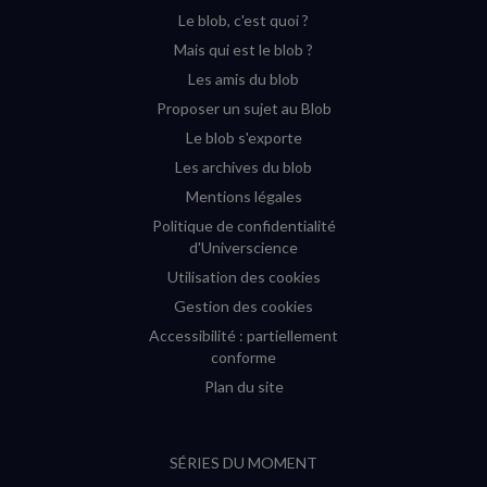
YouTube
Instagram
Facebook
Twitter
Le blob, c'est quoi ?
(nouvelle
(nouvelle
(nouvelle
(nouvelle
Mais qui est le blob ?
fenêtre)
fenêtre)
fenêtre)
fenêtre)
Les amis du blob
Proposer un sujet au Blob
Le blob s'exporte
Les archives du blob
Mentions légales
Politique de confidentialité
d'Universcience
Utilisation des cookies
Gestion des cookies
Accessibilité : partiellement
conforme
Plan du site
SÉRIES DU MOMENT