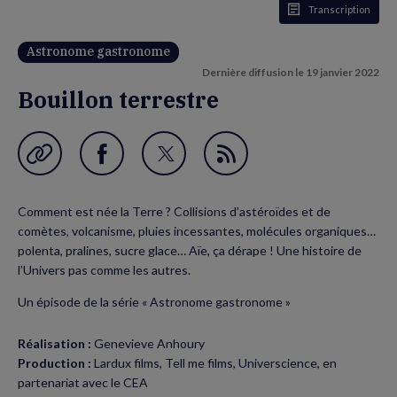
Transcription
Astronome gastronome
Dernière diffusion le
19 janvier 2022
Bouillon terrestre
Garder en favori
Partager
Partager
Flux
sur
sur
RSS
Comment est née la Terre ? Collisions d’astéroïdes et de
Facebook
Twitter
comètes, volcanisme, pluies incessantes, molécules organiques…
(nouvelle
(nouvelle
polenta, pralines, sucre glace… Aïe, ça dérape ! Une histoire de
l’Univers pas comme les autres.
fenêtre)
fenêtre)
Un épisode de la série « Astronome gastronome »
Réalisation :
Genevieve Anhoury
Production :
Lardux films, Tell me films, Universcience, en
partenariat avec le CEA