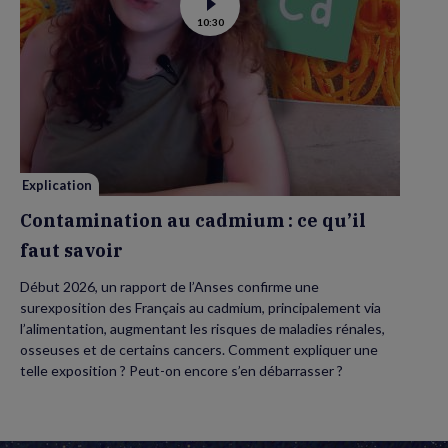
Voir
10:30
la
vidéo
de
Contamination
au
cadmium :
ce
qu’il
faut
savoir
Explication
Contamination au cadmium : ce qu’il
faut savoir
Début 2026, un rapport de l’Anses confirme une
surexposition des Français au cadmium, principalement via
l’alimentation, augmentant les risques de maladies rénales,
osseuses et de certains cancers. Comment expliquer une
telle exposition ? Peut-on encore s’en débarrasser ?