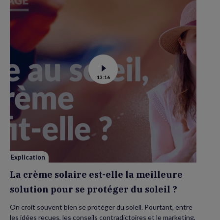
Voir
13:16
la
vidéo
de
La
crème
solaire
est-
elle
la
meilleure
solution
pour
se
Explication
protéger
du
La crème solaire est-elle la meilleure
soleil
?
solution pour se protéger du soleil ?
On croit souvent bien se protéger du soleil. Pourtant, entre
les idées reçues, les conseils contradictoires et le marketing,