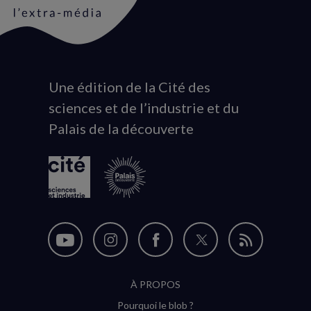
Une édition de la Cité des
Animation
sciences et de l’industrie et du
du
Palais de la découverte
logo
Nous
Nous
Nous
Nous
Flux
suivre
suivre
suivre
suivre
RSS
À PROPOS
sur
sur
sur
sur
Pourquoi le blob ?