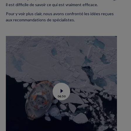
il est difficile de savoir ce qui est vraiment efficace.
Pour y voir plus clair, nous avons confronté les idées reçues
aux recommandations de spécialistes.
Voir
06:50
la
vidéo
de
Tara
Polar
station
:
un
labo