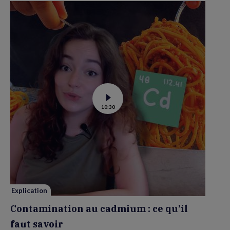
Voir
10:30
la
vidéo
de
Contamination
au
cadmium :
ce
qu’il
faut
savoir
Explication
Contamination au cadmium : ce qu’il
faut savoir