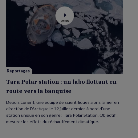
Voir
06:50
la
vidéo
de
Tara
Polar
station
:
un
labo
flottant
en
route
vers
Reportages
la
banquise
Tara Polar station : un labo flottant en
route vers la banquise
Depuis Lorient, une équipe de scientifiques a pris la mer en
direction de l’Arctique le 19 juillet dernier, à bord d’une
station unique en son genre : Tara Polar Station. Objectif :
mesurer les effets du réchauffement climatique.