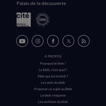
Palais de la découverte
logo
Nous
Nous
Nous
Nous
Flux
suivre
suivre
suivre
suivre
RSS
À PROPOS
sur
sur
sur
sur
Pourquoi le blob ?
YouTube
Instagram
Facebook
Twitter
Le blob, c'est quoi ?
(nouvelle
(nouvelle
(nouvelle
(nouvelle
Mais qui est le blob ?
fenêtre)
fenêtre)
fenêtre)
fenêtre)
Les amis du blob
Proposer un sujet au Blob
Le blob s'exporte
Les archives du blob