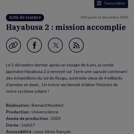
Transcription
Actu de science
Diffusé le
11 décembre 2020
Hayabusa 2 : mission accomplie
Garder en favori
Partager
Partager
Flux
sur
sur
RSS
Le 5 décembre dernier, après un voyage de 6 ans, la sonde
Facebook
Twitter
japonaise Hayabusa 2 a renvoyé sur Terre une capsule contenant
(nouvelle
(nouvelle
des échantillons du sol de Ryugu, astéroïde vieux de 4 milliards
d’années et demi… Un trésor qui devrait éclairer l’histoire de
fenêtre)
fenêtre)
notre système solaire !
Réalisation :
Bernard Nomblot
Production :
Universcience
Année de production :
2020
Durée :
1min57
Accessibilité :
sous-titres français