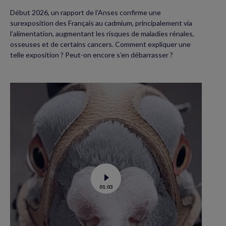
Début 2026, un rapport de l’Anses confirme une
surexposition des Français au cadmium, principalement via
l’alimentation, augmentant les risques de maladies rénales,
osseuses et de certains cancers. Comment expliquer une
telle exposition ? Peut-on encore s’en débarrasser ?
Voir
01:03
la
vidéo
de
Dans
les
yeux