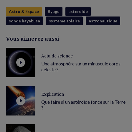
Astro & Espace
Ryugu
asteroide
sonde hayabusa
systeme solaire
astronautique
Vous aimerez aussi
Actu de science
Une atmosphère sur un minuscule corps
céleste ?
Explication
Que faire si un astéroïde fonce sur la Terre
?