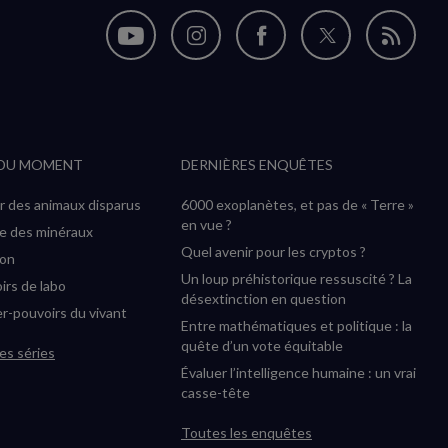
Nous
Nous
Nous
Nous
Flux
suivre
suivre
suivre
suivre
RSS
sur
sur
sur
sur
YouTube
Instagram
Facebook
Twitter
 DU MOMENT
DERNIÈRES ENQUÊTES
(nouvelle
(nouvelle
(nouvelle
(nouvelle
fenêtre)
fenêtre)
fenêtre)
fenêtre)
r des animaux disparus
6000 exoplanètes, et pas de « Terre »
en vue ?
ée des minéraux
Quel avenir pour les cryptos ?
ion
Un loup préhistorique ressuscité ? La
irs de labo
désextinction en question
r-pouvoirs du vivant
Entre mathématiques et politique : la
quête d’un vote équitable
es séries
Évaluer l’intelligence humaine : un vrai
casse-tête
Toutes les enquêtes