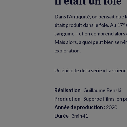
Il était un foie
Dans l’Antiquité, on pensait que l
e
était produit dans le foie. Au 17
s
sanguine – et on comprend alors q
Mais alors, à quoi peut bien servi
exploration.
Un épisode de la série « La scien
Réalisation :
Guillaume Benski
Production :
Superbe Films, en p
Année de production :
2020
Durée :
3min41