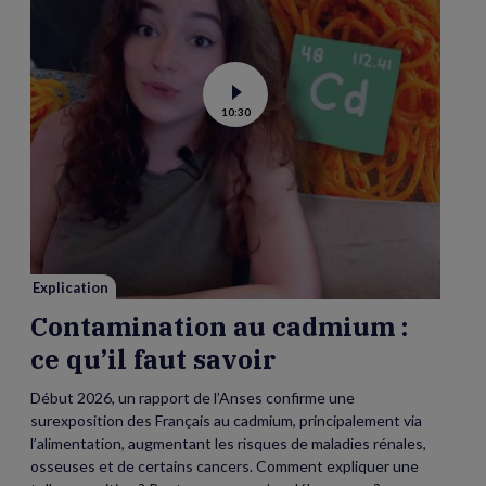
Voir
10:30
la
vidéo
de
Contamination
au
cadmium :
ce
qu’il
faut
savoir
Explication
Contamination au cadmium :
ce qu’il faut savoir
Début 2026, un rapport de l’Anses confirme une
surexposition des Français au cadmium, principalement via
l’alimentation, augmentant les risques de maladies rénales,
osseuses et de certains cancers. Comment expliquer une