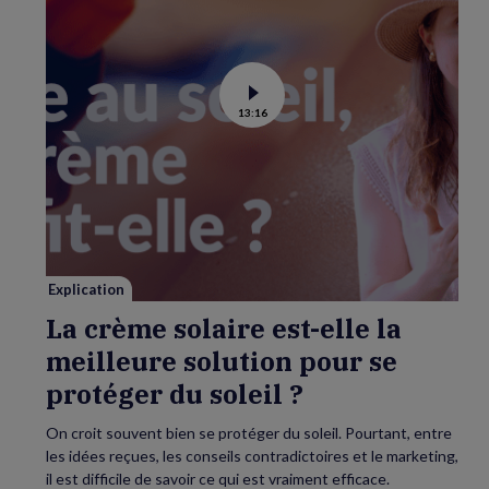
Voir
13:16
la
vidéo
de
La
crème
solaire
est-
elle
la
meilleure
solution
pour
se
Explication
protéger
du
La crème solaire est-elle la
soleil
?
meilleure solution pour se
protéger du soleil ?
On croit souvent bien se protéger du soleil. Pourtant, entre
les idées reçues, les conseils contradictoires et le marketing,
il est difficile de savoir ce qui est vraiment efficace.