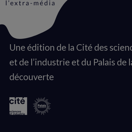
Animation
Une édition de la Cité des scien
du
et de l’industrie et du Palais de l
logo
découverte