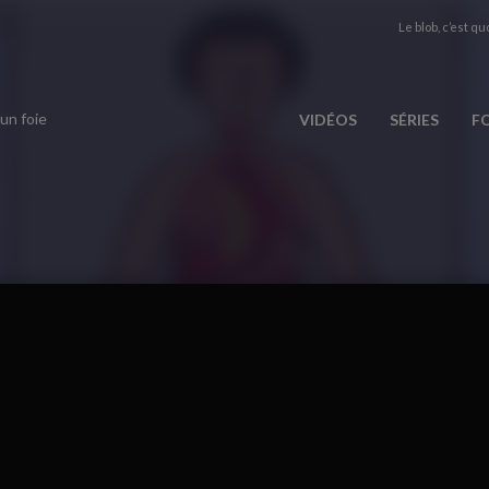
Le blob, c’est quo
 un foie
VIDÉOS
SÉRIES
F