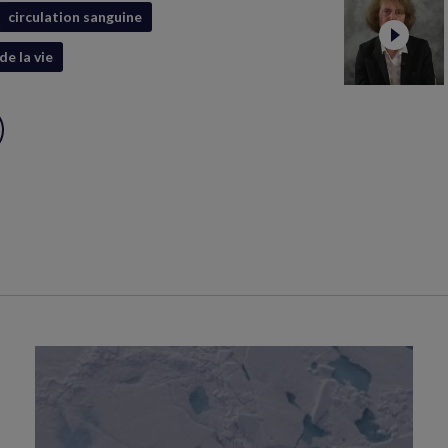
circulation sanguine
de la vie
ux
S