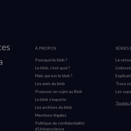
ces
À PROPOS
SÉRIES
a
Pourquoi le blob ?
Le retou
Le blob, c'est quoi ?
L’odyss
Mais qui est le blob ?
Explicat
Les amis du blob
Trous no
Proposer un sujet au Blob
Les supe
Le blob s'exporte
Toutes l
Les archives du blob
Mentions légales
Politique de confidentialité
d'Universcience