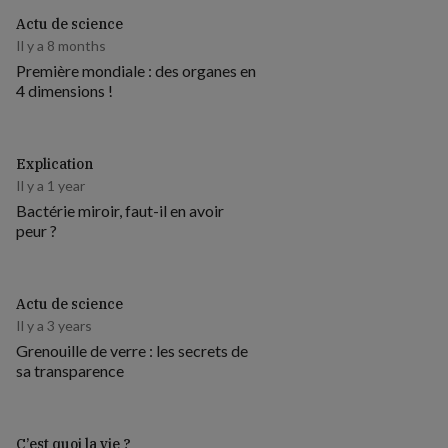
Actu de science
Il y a 8 months
Première mondiale : des organes en
4 dimensions !
Explication
Il y a 1 year
Bactérie miroir, faut-il en avoir
peur ?
Actu de science
Il y a 3 years
Grenouille de verre : les secrets de
sa transparence
C’est quoi la vie ?