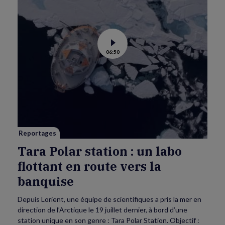
Voir
06:50
la
vidéo
de
Tara
Polar
station
:
un
labo
flottant
en
route
vers
Reportages
la
banquise
Tara Polar station : un labo
flottant en route vers la
banquise
Depuis Lorient, une équipe de scientifiques a pris la mer en
direction de l’Arctique le 19 juillet dernier, à bord d’une
station unique en son genre : Tara Polar Station. Objectif :