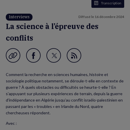
Transcription
Interviews
Diffusé le
16 décembre 2024
La science à l’épreuve des
conflits
Garder en favori
Partager
Partager
Flux
sur
sur
RSS
Comment la recherche en sciences humaines, histoire et
Facebook
Twitter
sociologie politique notamment, se déroule-t-elle en contexte de
(nouvelle
(nouvelle
guerre ? À quels obstacles ou difficultés se heurte-t-elle ? En
s’appuyant sur plusieurs expériences de terrain, depuis la guerre
fenêtre)
fenêtre)
d’indépendance en Algérie jusqu’au conflit israélo-palestinien en
passant par les « troubles » en Irlande du Nord, quatre
chercheuses répondent.
Avec :