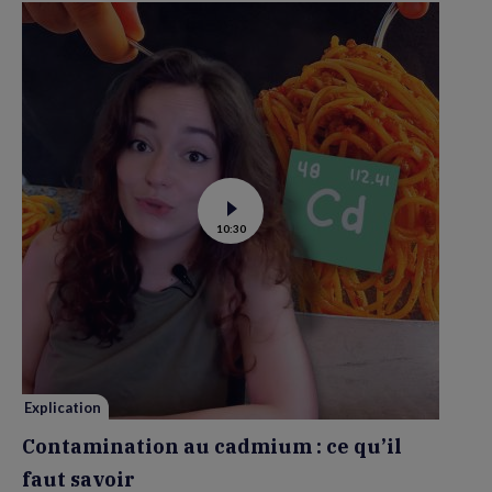
Voir
10:30
la
vidéo
de
Contamination
au
cadmium :
ce
qu’il
faut
savoir
Explication
Contamination au cadmium : ce qu’il
faut savoir