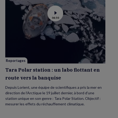
Voir
06:50
la
vidéo
de
Tara
Polar
station
:
un
labo
flottant
en
route
vers
Reportages
la
banquise
Tara Polar station : un labo flottant en
route vers la banquise
Depuis Lorient, une équipe de scientifiques a pris la mer en
direction de l’Arctique le 19 juillet dernier, à bord d’une
station unique en son genre : Tara Polar Station. Objectif :
mesurer les effets du réchauffement climatique.