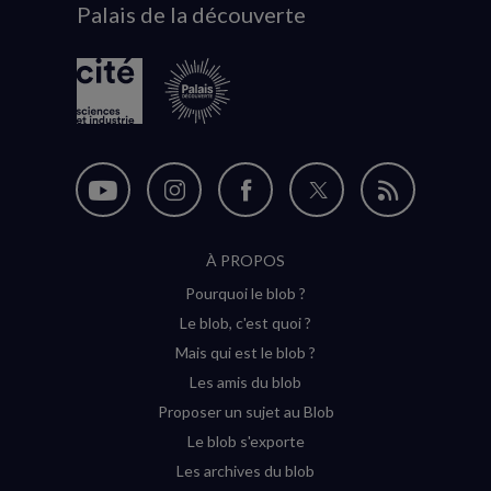
Palais de la découverte
logo
Nous
Nous
Nous
Nous
Flux
suivre
suivre
suivre
suivre
RSS
À PROPOS
sur
sur
sur
sur
Pourquoi le blob ?
YouTube
Instagram
Facebook
Twitter
Le blob, c'est quoi ?
(nouvelle
(nouvelle
(nouvelle
(nouvelle
Mais qui est le blob ?
fenêtre)
fenêtre)
fenêtre)
fenêtre)
Les amis du blob
Proposer un sujet au Blob
Le blob s'exporte
Les archives du blob