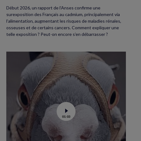
Début 2026, un rapport de l’Anses confirme une
surexposition des Français au cadmium, principalement via
l’alimentation, augmentant les risques de maladies rénales,
osseuses et de certains cancers. Comment expliquer une
telle exposition ? Peut-on encore s’en débarrasser ?
Voir
01:03
la
vidéo
de
Dans
les
yeux