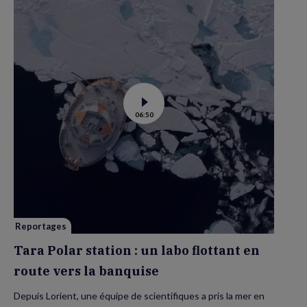
Voir
06:50
la
vidéo
de
Tara
Polar
station
:
un
labo
flottant
en
route
vers
Reportages
la
banquise
Tara Polar station : un labo flottant en
route vers la banquise
Depuis Lorient, une équipe de scientifiques a pris la mer en