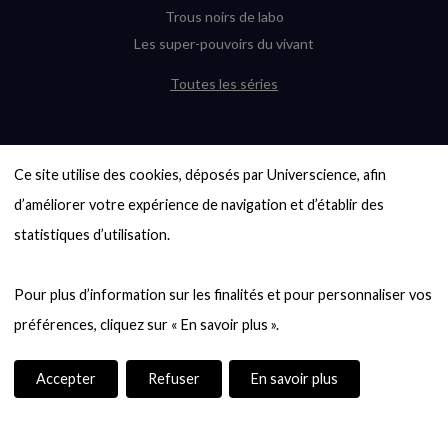
Trous noirs de labo
Les super-pouvoirs du vivant
Toutes les séries
DERNIÈRES ENQUÊTES
Ce site utilise des cookies, déposés par Universcience, afin 
6000 exoplanètes, et pas de « Terre »
en vue ?
d’améliorer votre expérience de navigation et d’établir des 
Quel avenir pour les cryptos ?
statistiques d’utilisation.

Un loup préhistorique ressuscité ? La
désextinction en question
Pour plus d’information sur les finalités et pour personnaliser vos 
Entre mathématiques et politique : la
quête d’un vote équitable
Évaluer l’intelligence humaine : un vrai
casse-tête
Accepter
Refuser
En savoir plus
Toutes les enquêtes