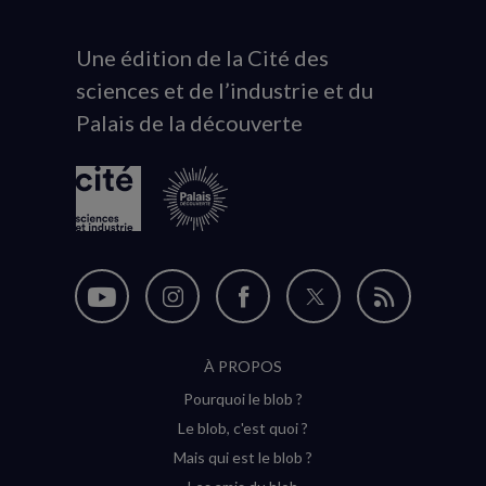
Une édition de la Cité des
Animation
sciences et de l’industrie et du
du
Palais de la découverte
logo
Nous
Nous
Nous
Nous
Flux
suivre
suivre
suivre
suivre
RSS
À PROPOS
sur
sur
sur
sur
Pourquoi le blob ?
YouTube
Instagram
Facebook
Twitter
Le blob, c'est quoi ?
(nouvelle
(nouvelle
(nouvelle
(nouvelle
Mais qui est le blob ?
fenêtre)
fenêtre)
fenêtre)
fenêtre)