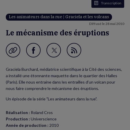
Transcription
Les animateurs dans la rue | Graciela et les volcans
Diffusé le
28 mai 2010
Le mécanisme des éruptions
Garder en favori
Partager
Partager
Flux
sur
sur
RSS
Graciela Burchard, médiatrice scientifique à la Cité des sciences,
Facebook
Twitter
a installé une étonnante maquette dans le quartier des Halles
(nouvelle
(nouvelle
(Paris). Elle nous entraine dans les entrailles d’un volcan pour
nous faire comprendre le mécanisme des éruptions.
fenêtre)
fenêtre)
Un épisode de la série "Les animateurs dans la rue".
Réalisation :
Roland Cros
Production :
Universcience
Année de production :
2010