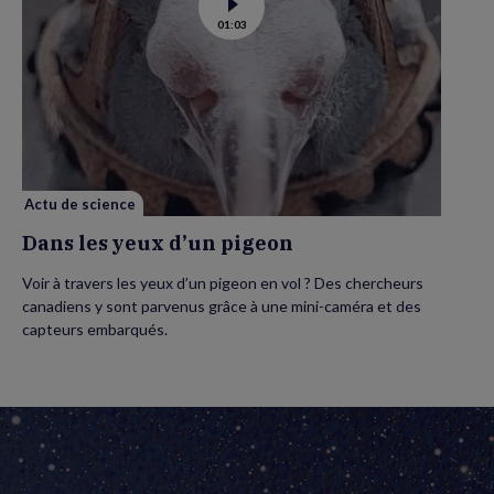
Voir
01:03
la
vidéo
de
Dans
les
yeux
d’un
pigeon
Actu de science
Dans les yeux d’un pigeon
Voir à travers les yeux d’un pigeon en vol ? Des chercheurs
canadiens y sont parvenus grâce à une mini-caméra et des
capteurs embarqués.