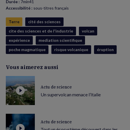
Durée :
7min41
Accessibilité :
sous-titres français
Terre
cité des sciences
cite des sciences et de l'industrie
volcan
expérience
mediation scientifique
poche magmatique
risque volcanique
éruption
Vous aimerez aussi
Actu de science
Un supervolcan menace l’Italie
Actu de science
Tout un écosystème découvert dans les