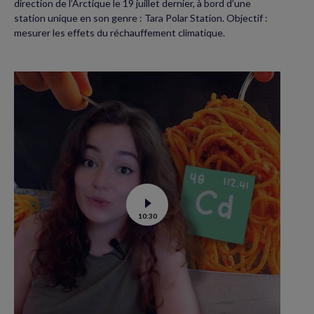
direction de l’Arctique le 19 juillet dernier, à bord d’une
station unique en son genre : Tara Polar Station. Objectif :
mesurer les effets du réchauffement climatique.
Voir
10:30
la
vidéo
de
Contamination
au
cadmium :
ce
qu’il
faut
savoir