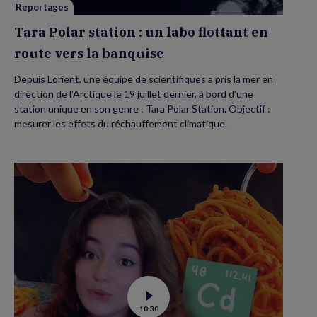
vers
Reportages
la
banquise
Tara Polar station : un labo flottant en
route vers la banquise
Depuis Lorient, une équipe de scientifiques a pris la mer en
direction de l’Arctique le 19 juillet dernier, à bord d’une
station unique en son genre : Tara Polar Station. Objectif :
mesurer les effets du réchauffement climatique.
Voir
10:30
la