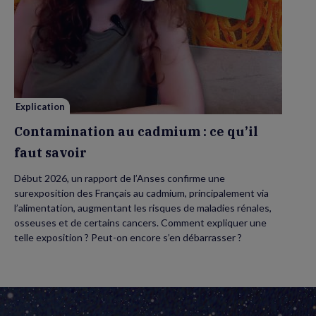
vidéo
de
Contamination
au
cadmium :
ce
qu’il
faut
savoir
Explication
Contamination au cadmium : ce qu’il
faut savoir
Début 2026, un rapport de l’Anses confirme une
surexposition des Français au cadmium, principalement via
l’alimentation, augmentant les risques de maladies rénales,
osseuses et de certains cancers. Comment expliquer une
telle exposition ? Peut-on encore s’en débarrasser ?