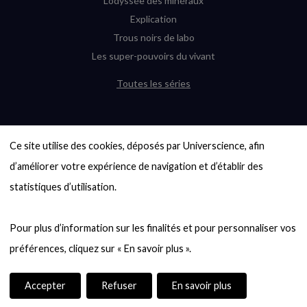
L’odyssée des minéraux
Explication
Trous noirs de labo
Les super-pouvoirs du vivant
Toutes les séries
DERNIÈRES ENQUÊTES
Ce site utilise des cookies, déposés par Universcience, afin 
6000 exoplanètes, et pas de « Terre »
en vue ?
d’améliorer votre expérience de navigation et d’établir des 
Quel avenir pour les cryptos ?
statistiques d’utilisation.

Un loup préhistorique ressuscité ? La
désextinction en question
Pour plus d’information sur les finalités et pour personnaliser vos 
Entre mathématiques et politique : la
quête d’un vote équitable
Évaluer l’intelligence humaine : un vrai
casse-tête
Accepter
Refuser
En savoir plus