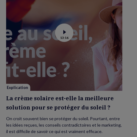
Voir
13:16
la
vidéo
de
La
crème
solaire
est-
elle
la
meilleure
solution
pour
se
Explication
protéger
du
La crème solaire est-elle la meilleure
soleil
?
solution pour se protéger du soleil ?
On croit souvent bien se protéger du soleil. Pourtant, entre
les idées reçues, les conseils contradictoires et le marketing,
il est difficile de savoir ce qui est vraiment efficace.