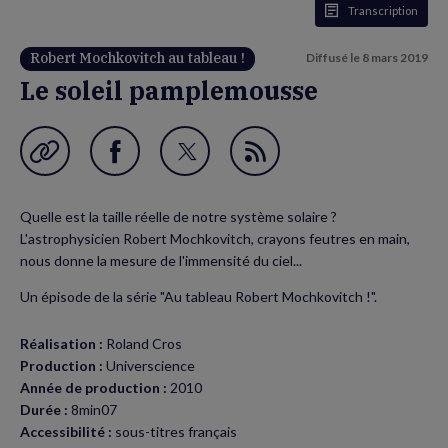
Transcription
Robert Mochkovitch au tableau !
Diffusé le
8 mars 2019
Le soleil pamplemousse
Garder en favori
Partager
Partager
Flux
sur
sur
RSS
Quelle est la taille réelle de notre système solaire ?
Facebook
Twitter
L'astrophysicien Robert Mochkovitch, crayons feutres en main,
(nouvelle
(nouvelle
nous donne la mesure de l'immensité du ciel...
fenêtre)
fenêtre)
Un épisode de la série "Au tableau Robert Mochkovitch !".
Réalisation :
Roland Cros
Production :
Universcience
Année de production :
2010
Durée :
8min07
Accessibilité :
sous-titres français