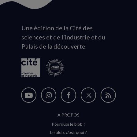
Une édition de la Cité des
Animation
sciences et de l’industrie et du
du
Palais de la découverte
logo
Nous
Nous
Nous
Nous
Flux
suivre
suivre
suivre
suivre
RSS
À PROPOS
sur
sur
sur
sur
Pourquoi le blob ?
YouTube
Instagram
Facebook
Twitter
Le blob, c'est quoi ?
(nouvelle
(nouvelle
(nouvelle
(nouvelle