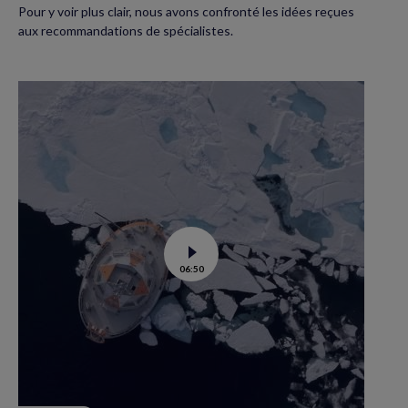
Pour y voir plus clair, nous avons confronté les idées reçues
aux recommandations de spécialistes.
Voir
06:50
la
vidéo
de
Tara
Polar
station
:
un
labo
flottant
en
route