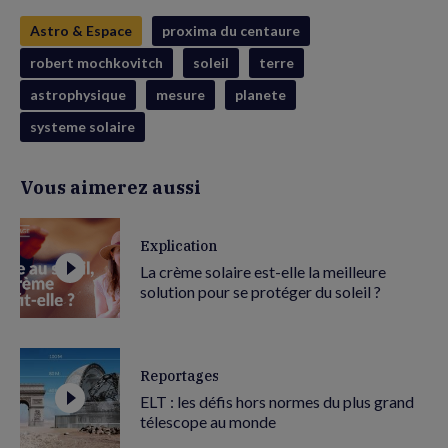
Astro & Espace
proxima du centaure
robert mochkovitch
soleil
terre
astrophysique
mesure
planete
systeme solaire
Vous aimerez aussi
Explication
La crème solaire est-elle la meilleure
solution pour se protéger du soleil ?
Reportages
ELT : les défis hors normes du plus grand
télescope au monde