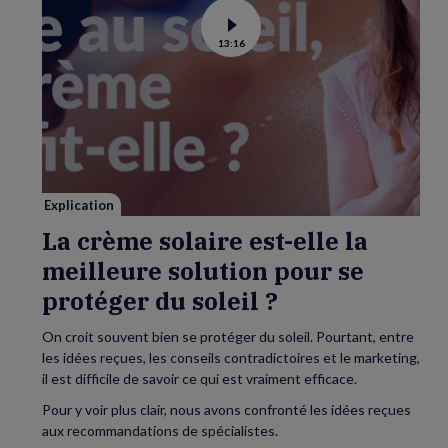
Voir
13:16
la
vidéo
de
La
crème
solaire
est-
elle
la
meilleure
solution
pour
se
Explication
protéger
du
La crème solaire est-elle la
soleil
?
meilleure solution pour se
protéger du soleil ?
On croit souvent bien se protéger du soleil. Pourtant, entre
les idées reçues, les conseils contradictoires et le marketing,
il est difficile de savoir ce qui est vraiment efficace.
Pour y voir plus clair, nous avons confronté les idées reçues
aux recommandations de spécialistes.