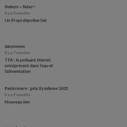
Nature = futur !
Il y a 3 months
Un fil qui dépollue l’air
Interviews
Il y a 7 months
TFA : le polluant éternel
omniprésent dans l’eau et
l’alimentation
Pariscience : prix Symbiose 2025
Il y a 9 months
Nouveau lien