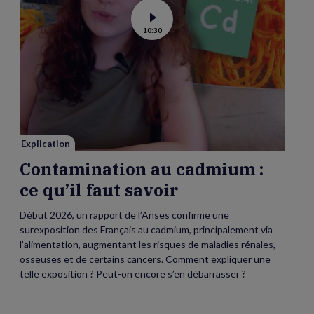
Voir
10:30
la
vidéo
de
Contamination
au
cadmium :
ce
qu’il
faut
savoir
Explication
Contamination au cadmium :
ce qu’il faut savoir
Début 2026, un rapport de l’Anses confirme une
surexposition des Français au cadmium, principalement via
l’alimentation, augmentant les risques de maladies rénales,
osseuses et de certains cancers. Comment expliquer une
telle exposition ? Peut-on encore s’en débarrasser ?