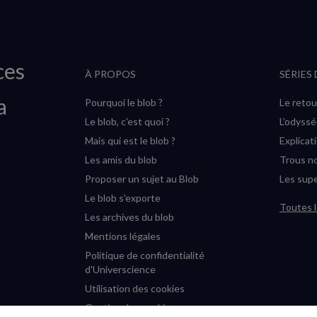
ces
À PROPOS
SÉRIES
a
Pourquoi le blob ?
Le retou
Le blob, c'est quoi ?
L’odyss
Mais qui est le blob ?
Explicat
Les amis du blob
Trous no
Proposer un sujet au Blob
Les supe
Le blob s'exporte
Toutes l
Les archives du blob
Mentions légales
Politique de confidentialité
d'Universcience
Utilisation des cookies
Gestion des cookies