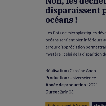
Non, les déchet
disparaissent 
océans !
Les flots de microplastiques déve
océans seraient bien inférieurs 
erreur d’appréciation permettrait
mystère : celui de la disparition 
Réalisation :
Caroline Ando
Production :
Universcience
Année de production :
2021
Durée :
2min03
Environnement & Nature
plastiq