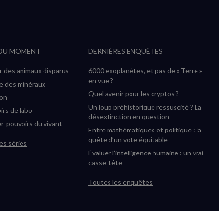
suivre
suivre
suivre
suivre
RSS
sur
sur
sur
sur
YouTube
Instagram
Facebook
Twitter
 DU MOMENT
DERNIÈRES ENQUÊTES
(nouvelle
(nouvelle
(nouvelle
(nouvelle
fenêtre)
fenêtre)
fenêtre)
fenêtre)
r des animaux disparus
6000 exoplanètes, et pas de « Terre »
en vue ?
ée des minéraux
Quel avenir pour les cryptos ?
ion
Un loup préhistorique ressuscité ? La
irs de labo
désextinction en question
r-pouvoirs du vivant
Entre mathématiques et politique : la
quête d’un vote équitable
es séries
Évaluer l’intelligence humaine : un vrai
casse-tête
Toutes les enquêtes