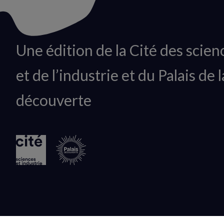
Animation
Une édition de la Cité des scien
du
et de l’industrie et du Palais de l
logo
découverte