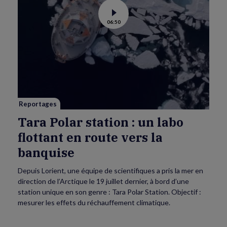
Voir
06:50
la
vidéo
de
Tara
Polar
station
:
un
labo
flottant
en
route
vers
Reportages
la
banquise
Tara Polar station : un labo
flottant en route vers la
banquise
Depuis Lorient, une équipe de scientifiques a pris la mer en
direction de l’Arctique le 19 juillet dernier, à bord d’une
station unique en son genre : Tara Polar Station. Objectif :
mesurer les effets du réchauffement climatique.