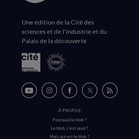
Une édition de la Cité des
Animation
sciences et de l’industrie et du
du
Palais de la découverte
logo
Nous
Nous
Nous
Nous
Flux
suivre
suivre
suivre
suivre
RSS
À PROPOS
sur
sur
sur
sur
Pourquoi le blob ?
YouTube
Instagram
Facebook
Twitter
Le blob, c'est quoi ?
(nouvelle
(nouvelle
(nouvelle
(nouvelle
Mais qui est le blob ?