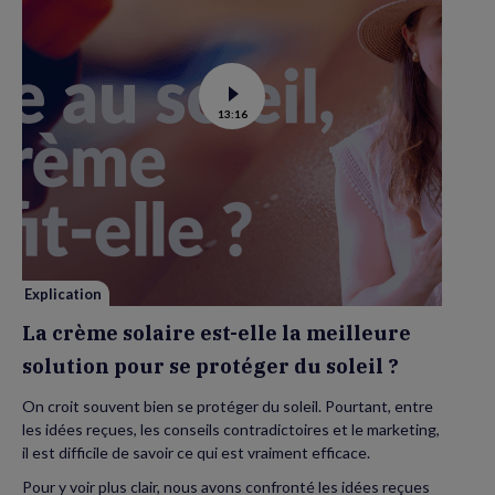
Voir
13:16
la
vidéo
de
La
crème
solaire
est-
elle
la
meilleure
solution
pour
se
Explication
protéger
du
La crème solaire est-elle la meilleure
soleil
?
solution pour se protéger du soleil ?
On croit souvent bien se protéger du soleil. Pourtant, entre
les idées reçues, les conseils contradictoires et le marketing,
il est difficile de savoir ce qui est vraiment efficace.
Pour y voir plus clair, nous avons confronté les idées reçues