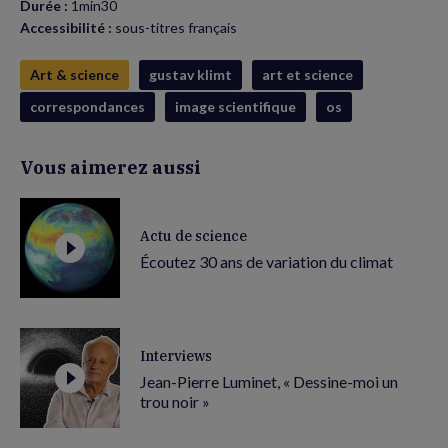
Durée :
1min30
Accessibilité :
sous-titres français
Art & science
gustav klimt
art et science
correspondances
image scientifique
os
Vous aimerez aussi
Actu de science
Écoutez 30 ans de variation du climat
Interviews
Jean-Pierre Luminet, « Dessine-moi un
trou noir »