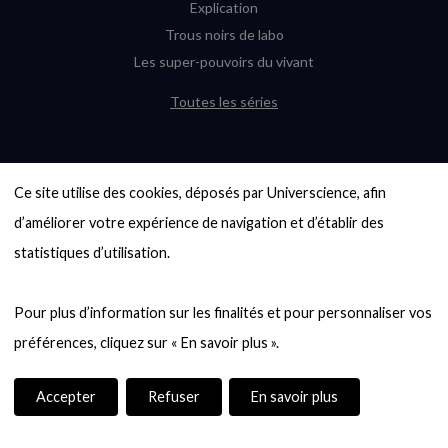
Explication
Trous noirs de labo
Les super-pouvoirs du vivant
Toutes les séries
DERNIÈRES ENQUÊTES
Ce site utilise des cookies, déposés par Universcience, afin 
6000 exoplanètes, et pas de « Terre »
en vue ?
d’améliorer votre expérience de navigation et d’établir des 
Quel avenir pour les cryptos ?
statistiques d’utilisation.

Un loup préhistorique ressuscité ? La
désextinction en question
Pour plus d’information sur les finalités et pour personnaliser vos 
Entre mathématiques et politique : la
quête d’un vote équitable
Évaluer l’intelligence humaine : un vrai
casse-tête
Accepter
Refuser
En savoir plus
Toutes les enquêtes