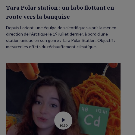
banquise
Tara Polar station : un labo flottant en
route vers la banquise
Depuis Lorient, une équipe de scientifiques a pris la mer en
direction de l’Arctique le 19 juillet dernier, à bord d’une
station unique en son genre : Tara Polar Station. Objectif :
mesurer les effets du réchauffement climatique.
Voir
10:30
la
vidéo
de