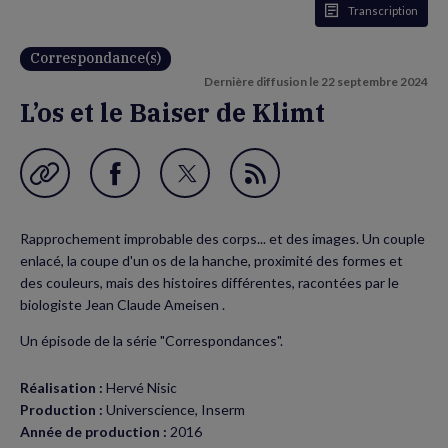
Transcription
Correspondance(s)
Dernière diffusion le
22 septembre 2024
L’os et le Baiser de Klimt
Garder en favori
Partager
Partager
Flux
sur
sur
RSS
Rapprochement improbable des corps... et des images. Un couple
Facebook
Twitter
enlacé, la coupe d'un os de la hanche, proximité des formes et
(nouvelle
(nouvelle
des couleurs, mais des histoires différentes, racontées par le
biologiste Jean Claude Ameisen .
fenêtre)
fenêtre)
Un épisode de la série "Correspondances".
Réalisation :
Hervé Nisic
Production :
Universcience, Inserm
Année de production :
2016