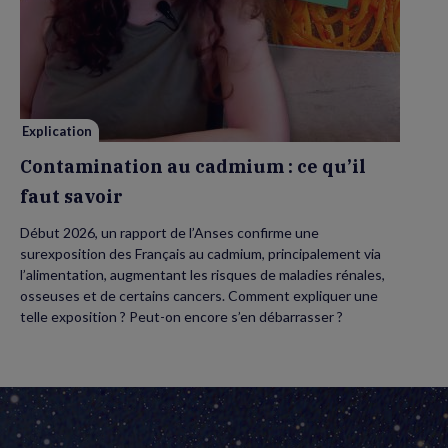
Contamination
au
cadmium :
ce
qu’il
faut
savoir
Explication
Contamination au cadmium : ce qu’il
faut savoir
Début 2026, un rapport de l’Anses confirme une
surexposition des Français au cadmium, principalement via
l’alimentation, augmentant les risques de maladies rénales,
osseuses et de certains cancers. Comment expliquer une
telle exposition ? Peut-on encore s’en débarrasser ?