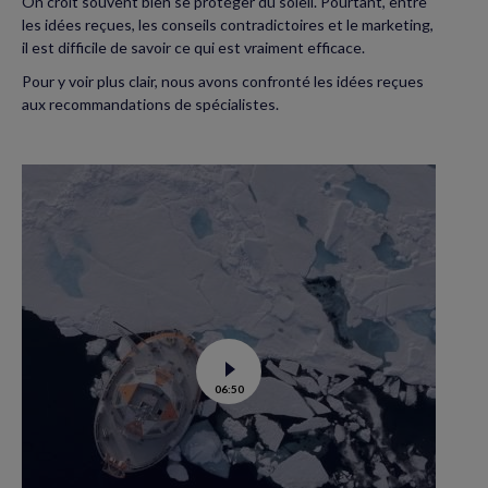
On croit souvent bien se protéger du soleil. Pourtant, entre
les idées reçues, les conseils contradictoires et le marketing,
il est difficile de savoir ce qui est vraiment efficace.
Pour y voir plus clair, nous avons confronté les idées reçues
aux recommandations de spécialistes.
Voir
06:50
la
vidéo
de
Tara
Polar
station
: