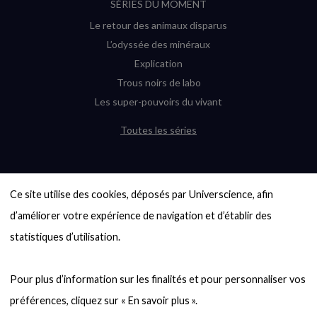
SÉRIES DU MOMENT
Le retour des animaux disparus
L’odyssée des minéraux
Explication
Trous noirs de labo
Les super-pouvoirs du vivant
Toutes les séries
DERNIÈRES ENQUÊTES
Ce site utilise des cookies, déposés par Universcience, afin 
6000 exoplanètes, et pas de « Terre »
en vue ?
d’améliorer votre expérience de navigation et d’établir des 
Quel avenir pour les cryptos ?
statistiques d’utilisation.

Un loup préhistorique ressuscité ? La
désextinction en question
Pour plus d’information sur les finalités et pour personnaliser vos 
Entre mathématiques et politique : la
quête d’un vote équitable