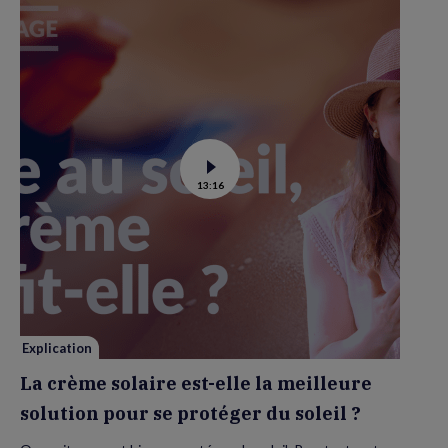
Voir
13:16
la
vidéo
de
La
crème
solaire
est-
elle
la
meilleure
solution
pour
se
Explication
protéger
du
La crème solaire est-elle la meilleure
soleil
?
solution pour se protéger du soleil ?