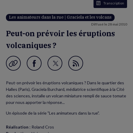
Transcription
Les animateurs dans la rue | Graciela et les volcans
Diffusé le
28 mai 2010
Peut-on prévoir les éruptions
volcaniques ?
Garder en favori
Partager
Partager
Flux
sur
sur
RSS
Peut-on prévoir les éruptions volcaniques ? Dans le quartier des
Facebook
Twitter
Halles (Paris), Graciela Burchard, médiatrice scientifique à la Cité
(nouvelle
(nouvelle
des sciences, installe un volcan miniature rempli de sauce tomate
pour nous apporter la réponse...
fenêtre)
fenêtre)
Un épisode de la série "Les animateurs dans la rue".
Réalisation :
Roland Cros