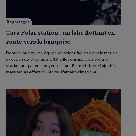
un
labo
flottant
en
route
vers
Reportages
la
banquise
Tara Polar station : un labo flottant en
route vers la banquise
Depuis Lorient, une équipe de scientifiques a pris la mer en
direction de l’Arctique le 19 juillet dernier, à bord d’une
station unique en son genre : Tara Polar Station. Objectif :
mesurer les effets du réchauffement climatique.