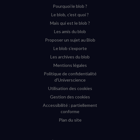
Pourquoi le blob ?
YouTube
Instagram
Facebook
Twitter
Le blob, c'est quoi ?
(nouvelle
(nouvelle
(nouvelle
(nouvelle
Mais qui est le blob ?
fenêtre)
fenêtre)
fenêtre)
fenêtre)
Les amis du blob
Proposer un sujet au Blob
Le blob s'exporte
Les archives du blob
Mentions légales
Politique de confidentialité
d'Universcience
Utilisation des cookies
Gestion des cookies
Accessibilité : partiellement
conforme
Plan du site