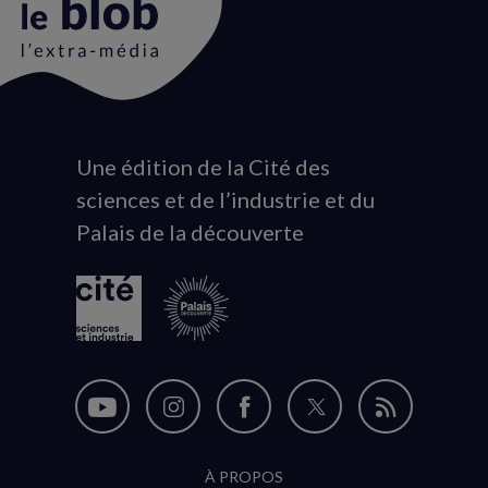
Une édition de la Cité des
Animation
sciences et de l’industrie et du
du
Palais de la découverte
logo
Nous
Nous
Nous
Nous
Flux
suivre
suivre
suivre
suivre
RSS
À PROPOS
sur
sur
sur
sur