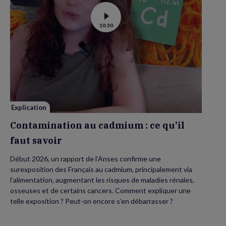
Voir
10:30
la
vidéo
de
Contamination
au
cadmium :
ce
qu’il
faut
savoir
Explication
Contamination au cadmium : ce qu’il
faut savoir
Début 2026, un rapport de l’Anses confirme une
surexposition des Français au cadmium, principalement via
l’alimentation, augmentant les risques de maladies rénales,
osseuses et de certains cancers. Comment expliquer une
telle exposition ? Peut-on encore s’en débarrasser ?