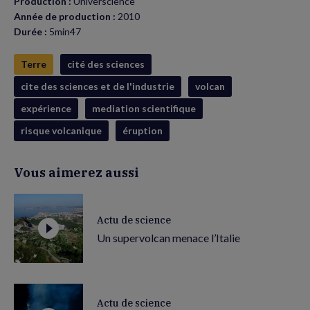
Production :
Universcience
Année de production :
2010
Durée :
5min47
Terre
cité des sciences
cite des sciences et de l'industrie
volcan
expérience
mediation scientifique
risque volcanique
éruption
Vous aimerez aussi
Actu de science
Un supervolcan menace l’Italie
Actu de science