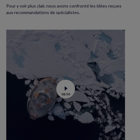
Pour y voir plus clair, nous avons confronté les idées reçues
aux recommandations de spécialistes.
Voir
06:50
la
vidéo
de
Tara
Polar
station
:
un
labo
flottant
en
route