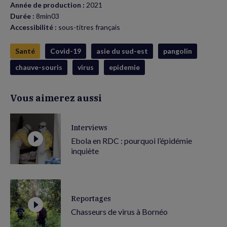
Année de production :
2021
Durée :
8min03
Accessibilité :
sous-titres français
Santé
Covid-19
asie du sud-est
pangolin
chauve-souris
virus
epidemie
Vous aimerez aussi
Interviews
Ebola en RDC : pourquoi l’épidémie
inquiète
Reportages
Chasseurs de virus à Bornéo