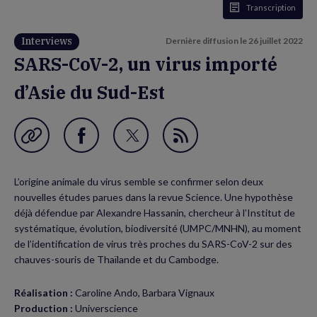
Transcription
Interviews
Dernière diffusion le
26 juillet 2022
SARS-CoV-2, un virus importé
d’Asie du Sud-Est
Garder en favori
Partager
Partager
Flux
sur
sur
RSS
L’origine animale du virus semble se confirmer selon deux
Facebook
Twitter
nouvelles études parues dans la revue Science. Une hypothèse
(nouvelle
(nouvelle
déjà défendue par Alexandre Hassanin, chercheur à l’Institut de
systématique, évolution, biodiversité (UMPC/MNHN), au moment
fenêtre)
fenêtre)
de l’identification de virus très proches du SARS-CoV-2 sur des
chauves-souris de Thaïlande et du Cambodge.
Réalisation :
Caroline Ando, Barbara Vignaux
Production :
Universcience