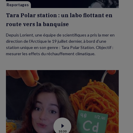
vers
Reportages
la
banquise
Tara Polar station : un labo flottant en
route vers la banquise
Depuis Lorient, une équipe de scientifiques a pris la mer en
direction de l’Arctique le 19 juillet dernier, à bord d’une
station unique en son genre : Tara Polar Station. Objectif :
mesurer les effets du réchauffement climatique.
Voir
10:30
la