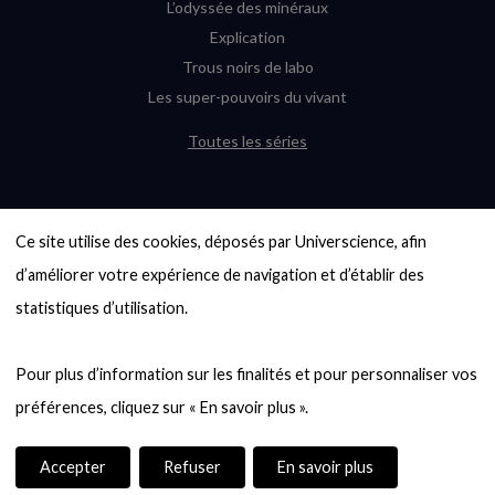
L’odyssée des minéraux
Explication
Trous noirs de labo
Les super-pouvoirs du vivant
Toutes les séries
DERNIÈRES ENQUÊTES
Ce site utilise des cookies, déposés par Universcience, afin 
6000 exoplanètes, et pas de « Terre »
en vue ?
d’améliorer votre expérience de navigation et d’établir des 
Quel avenir pour les cryptos ?
statistiques d’utilisation.

Un loup préhistorique ressuscité ? La
désextinction en question
Pour plus d’information sur les finalités et pour personnaliser vos 
Entre mathématiques et politique : la
quête d’un vote équitable
Évaluer l’intelligence humaine : un vrai
casse-tête
Accepter
Refuser
En savoir plus