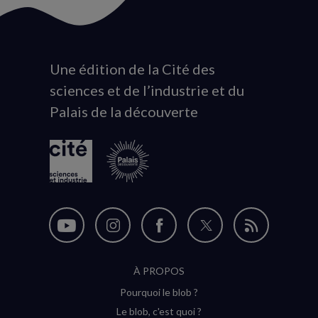
Une édition de la Cité des
Animation
sciences et de l’industrie et du
du
Palais de la découverte
logo
Nous
Nous
Nous
Nous
Flux
suivre
suivre
suivre
suivre
RSS
À PROPOS
sur
sur
sur
sur
Pourquoi le blob ?
YouTube
Instagram
Facebook
Twitter
Le blob, c'est quoi ?