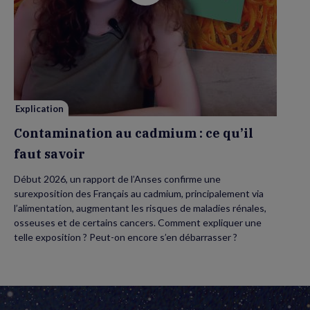
vidéo
de
Contamination
au
cadmium :
ce
qu’il
faut
savoir
Explication
Contamination au cadmium : ce qu’il
faut savoir
Début 2026, un rapport de l’Anses confirme une
surexposition des Français au cadmium, principalement via
l’alimentation, augmentant les risques de maladies rénales,
osseuses et de certains cancers. Comment expliquer une
telle exposition ? Peut-on encore s’en débarrasser ?