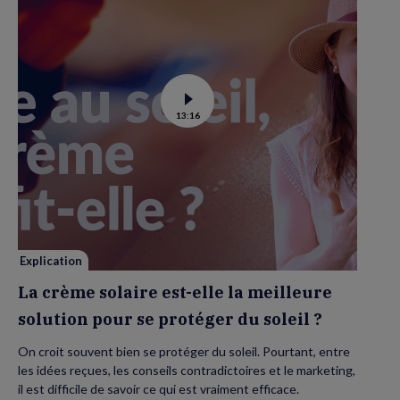
Voir
13:16
la
vidéo
de
La
crème
solaire
est-
elle
la
meilleure
solution
pour
se
Explication
protéger
du
La crème solaire est-elle la meilleure
soleil
?
solution pour se protéger du soleil ?
On croit souvent bien se protéger du soleil. Pourtant, entre
les idées reçues, les conseils contradictoires et le marketing,
il est difficile de savoir ce qui est vraiment efficace.