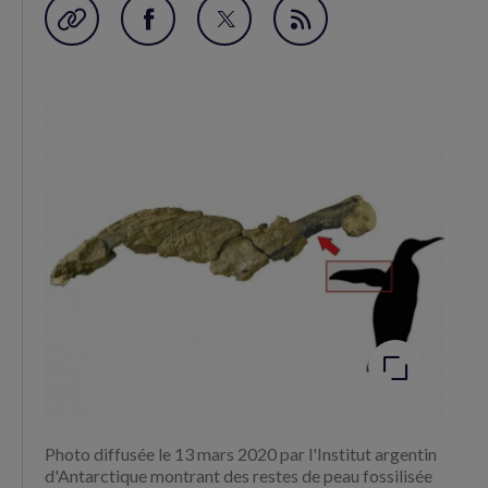
Garder en favori
Partager
Partager
Flux
sur
sur
RSS
Facebook
Twitter
(nouvelle
(nouvelle
fenêtre)
fenêtre)
Agrandir
l'image
Photo diffusée le 13 mars 2020 par l'Institut argentin
d'Antarctique montrant des restes de peau fossilisée