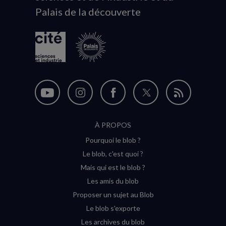
Palais de la découverte
logo
Nous
Nous
Nous
Nous
Flux
suivre
suivre
suivre
suivre
RSS
À PROPOS
sur
sur
sur
sur
Pourquoi le blob ?
YouTube
Instagram
Facebook
Twitter
Le blob, c'est quoi ?
(nouvelle
(nouvelle
(nouvelle
(nouvelle
Mais qui est le blob ?
fenêtre)
fenêtre)
fenêtre)
fenêtre)
Les amis du blob
Proposer un sujet au Blob
Le blob s'exporte
Les archives du blob