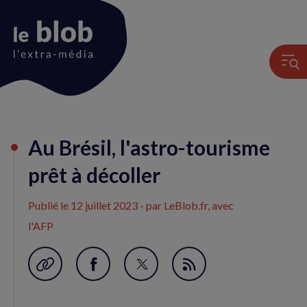
Animation
Au Brésil, l'astro-tourisme
du
logo
prêt à décoller
Publié le
12 juillet 2023
- par LeBlob.fr, avec
l'AFP
Garder en favori
Partager
Partager
Flux
sur
sur
RSS