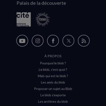
Palais de la découverte
logo
Nous
Nous
Nous
Nous
Flux
suivre
suivre
suivre
suivre
RSS
À PROPOS
sur
sur
sur
sur
Pourquoi le blob ?
YouTube
Instagram
Facebook
Twitter
Le blob, c'est quoi ?
(nouvelle
(nouvelle
(nouvelle
(nouvelle
Mais qui est le blob ?
fenêtre)
fenêtre)
fenêtre)
fenêtre)
Les amis du blob
Proposer un sujet au Blob
Le blob s'exporte
Les archives du blob