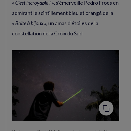
«
C'est incroyable !
», s'émerveille Pedro Froes en
Facebook
Twitter
(nouvelle
(nouvelle
admirant le scintillement bleu et orangé de la
fenêtre)
fenêtre)
«
Boîte à bijoux
», un amas d'étoiles de la
constellation de la Croix du Sud.
Agrandir
l'image