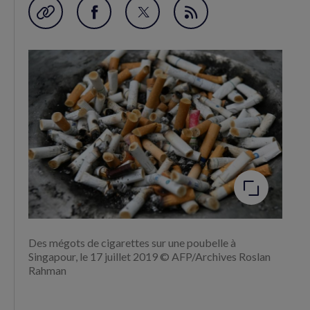
Garder en favori
Partager
Partager
Flux
sur
sur
RSS
Facebook
Twitter
(nouvelle
(nouvelle
fenêtre)
fenêtre)
Agrandir
l'image
Des mégots de cigarettes sur une poubelle à
Singapour, le 17 juillet 2019 © AFP/Archives Roslan
Rahman