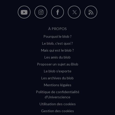
Nous
Nous
Nous
Nous
Flux
suivre
suivre
suivre
suivre
RSS
À PROPOS
sur
sur
sur
sur
Pourquoi le blob ?
YouTube
Instagram
Facebook
Twitter
Le blob, c'est quoi ?
(nouvelle
(nouvelle
(nouvelle
(nouvelle
Mais qui est le blob ?
fenêtre)
fenêtre)
fenêtre)
fenêtre)
Les amis du blob
Proposer un sujet au Blob
Le blob s'exporte
Les archives du blob
Mentions légales
Politique de confidentialité
d'Universcience
Utilisation des cookies
Gestion des cookies