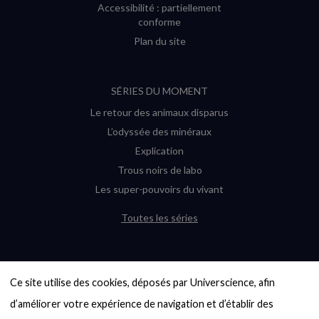
Accessibilité : partiellement
conforme
Plan du site
SÉRIES DU MOMENT
Le retour des animaux disparus
L’odyssée des minéraux
Explication
Trous noirs de labo
Les super-pouvoirs du vivant
Toutes les séries
DERNIÈRES ENQUÊTES
Ce site utilise des cookies, déposés par Universcience, afin 
6000 exoplanètes, et pas de « Terre »
en vue ?
d’améliorer votre expérience de navigation et d’établir des 