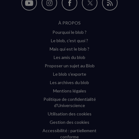
Nous
Nous
Nous
Nous
Flux
suivre
suivre
suivre
suivre
RSS
À PROPOS
sur
sur
sur
sur
Pourquoi le blob ?
YouTube
Instagram
Facebook
Twitter
Le blob, c'est quoi ?
(nouvelle
(nouvelle
(nouvelle
(nouvelle
Mais qui est le blob ?
fenêtre)
fenêtre)
fenêtre)
fenêtre)
Les amis du blob
Proposer un sujet au Blob
Le blob s'exporte
Les archives du blob
Mentions légales
Politique de confidentialité
d'Universcience
Utilisation des cookies
Gestion des cookies
Accessibilité : partiellement
conforme