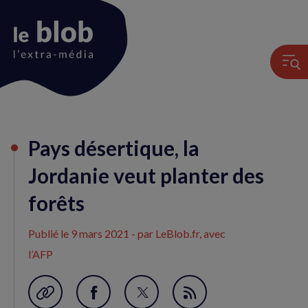
Animation
Pays désertique, la
du
logo
Jordanie veut planter des
forêts
Publié le
9 mars 2021
- par LeBlob.fr, avec
l’AFP
Garder en favori
Partager
Partager
Flux