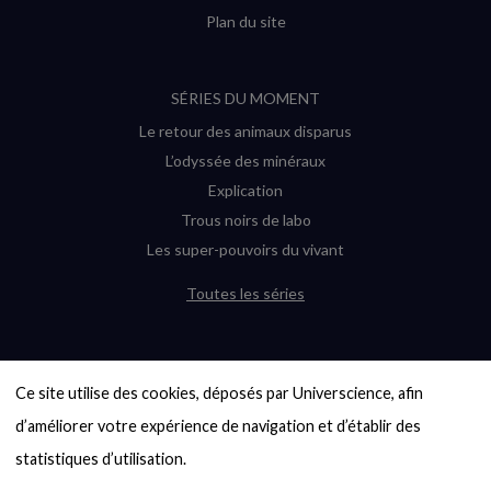
Plan du site
SÉRIES DU MOMENT
Le retour des animaux disparus
L’odyssée des minéraux
Explication
Trous noirs de labo
Les super-pouvoirs du vivant
Toutes les séries
DERNIÈRES ENQUÊTES
Ce site utilise des cookies, déposés par Universcience, afin 
6000 exoplanètes, et pas de « Terre »
en vue ?
d’améliorer votre expérience de navigation et d’établir des 
Quel avenir pour les cryptos ?
statistiques d’utilisation.

Un loup préhistorique ressuscité ? La