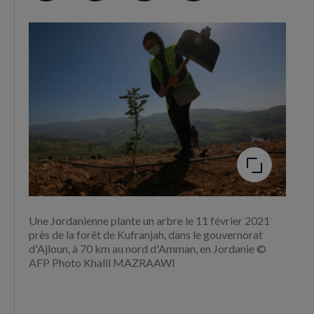
sur
sur
RSS
Facebook
Twitter
(nouvelle
(nouvelle
fenêtre)
fenêtre)
Agrandir
l'image
Une Jordanienne plante un arbre le 11 février 2021
près de la forêt de Kufranjah, dans le gouvernorat
d'Ajloun, à 70 km au nord d'Amman, en Jordanie ©
AFP Photo Khalil MAZRAAWI